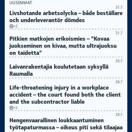
UUSIMMAT
31.7
Livshotande arbetsolycka – både beställare
och underleverantör dömdes
+2
31.7
Pitkien matkojen erikoismies – ”Kovaa
juokseminen on kivaa, mutta ultrajuoksu
on taidetta”
29.7
Laivanrakentajia koulutetaan syksyllä
Raumalla
28.7
Life-threatening injury in a workplace
accident – the court found both the client
and the subcontractor liable
+2
28.7
Hengenvaarallinen loukkaantuminen
työtapaturmassa – oikeus piti sekä tilaajaa