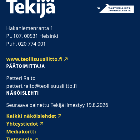
Hakaniemenranta 1
PL 107, 00531 Helsinki
Puh. 020 774 001
www.teollisuusliitto.fi
PÄÄTOIMITTAJA
Petteri Raito
petteri.raito@teollisuusliitto.fi
NÄKÖISLEHTI
Seuraava painettu Tekijä ilmestyy 19.8.2026
Kaikki näköislehdet
Yhteystiedot
Mediakortti
Tietosuoja