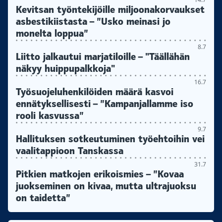
Kevitsan työntekijöille miljoonakorvaukset
asbestikiistasta – ”Usko meinasi jo
monelta loppua”
8.7
Liitto jalkautui marjatiloille – "Täällähän
näkyy huippupalkkoja"
16.7
Työsuojeluhenkilöiden määrä kasvoi
ennätyksellisesti – ”Kampanjallamme iso
rooli kasvussa”
9.7
Hallituksen sotkeutuminen työehtoihin vei
vaalitappioon Tanskassa
31.7
Pitkien matkojen erikoismies – ”Kovaa
juokseminen on kivaa, mutta ultrajuoksu
on taidetta”