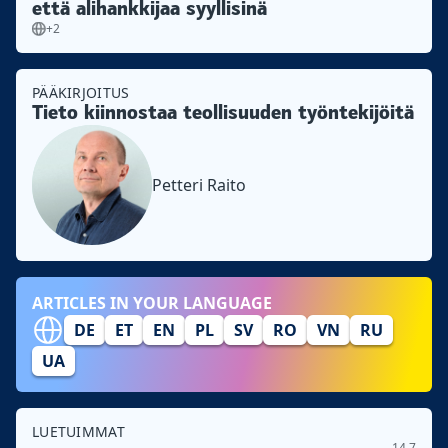
että alihankkijaa syyllisinä
+2
PÄÄKIRJOITUS
Tieto kiinnostaa teollisuuden työntekijöitä
Petteri Raito
ARTICLES IN YOUR LANGUAGE
DE
ET
EN
PL
SV
RO
VN
RU
UA
LUETUIMMAT
14.7