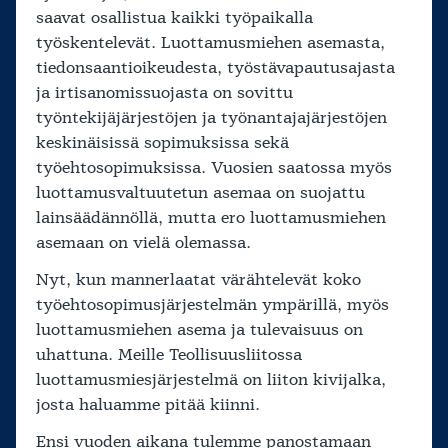
saavat osallistua kaikki työpaikalla
työskentelevät. Luottamusmiehen asemasta,
tiedonsaantioikeudesta, työstävapautusajasta
ja irtisanomissuojasta on sovittu
työntekijäjärjestöjen ja työnantajajärjestöjen
keskinäisissä sopimuksissa sekä
työehtosopimuksissa. Vuosien saatossa myös
luottamusvaltuutetun asemaa on suojattu
lainsäädännöllä, mutta ero luottamusmiehen
asemaan on vielä olemassa.
Nyt, kun mannerlaatat värähtelevät koko
työehtosopimusjärjestelmän ympärillä, myös
luottamusmiehen asema ja tulevaisuus on
uhattuna. Meille Teollisuusliitossa
luottamusmiesjärjestelmä on liiton kivijalka,
josta haluamme pitää kiinni.
Ensi vuoden aikana tulemme panostamaan