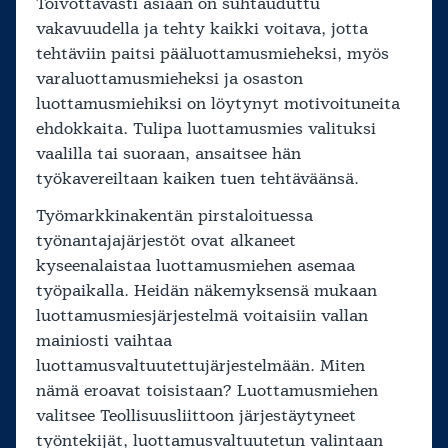
Toivottavasti asiaan on suhtauduttu
vakavuudella ja tehty kaikki voitava, jotta
tehtäviin paitsi pääluottamusmieheksi, myös
varaluottamusmieheksi ja osaston
luottamusmiehiksi on löytynyt motivoituneita
ehdokkaita. Tulipa luottamusmies valituksi
vaalilla tai suoraan, ansaitsee hän
työkavereiltaan kaiken tuen tehtäväänsä.
Työmarkkinakentän pirstaloituessa
työnantajajärjestöt ovat alkaneet
kyseenalaistaa luottamusmiehen asemaa
työpaikalla. Heidän näkemyksensä mukaan
luottamusmiesjärjestelmä voitaisiin vallan
mainiosti vaihtaa
luottamusvaltuutettujärjestelmään. Miten
nämä eroavat toisistaan? Luottamusmiehen
valitsee Teollisuusliittoon järjestäytyneet
työntekijät, luottamusvaltuutetun valintaan