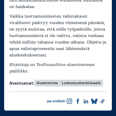
luottamusmieskursseille eteläisessä Suomessa
on hankalaa.
Vaikka luottamusmiesten valintakausi
virallisesti päättyy vuoden viimeisenä päivänä,
on syytä muistaa, että niille työpaikoille, joissa
luottamusmiestä ei ole valittu, valinta voidaan
tehdä milloin tahansa vuoden aikana. Ohjeita ja
apua valintaprosessiin saat lähimmästä
aluekeskuksestasi.
Kirjoittaja on Teollisuusliiton aluetoiminnan
päällikkö.
Avainsanat:
Aluetoiminta
Luottamushenkilövaalit
Jaa artikkeli