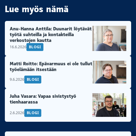
Lue myös nämä
Anu-Hanna Anttila: Duunarit löytävät
työtä suhteilla ja kontakteilla
verkostojen kautta
16.6.2026
BLOGI
Matti Roitto: Epävarmuus ei ole tullut
työelämään itsestään
9.6.2026
BLOGI
Juha Vasara: Vapaa sivistystyö
tienhaarassa
2.6.2026
BLOGI