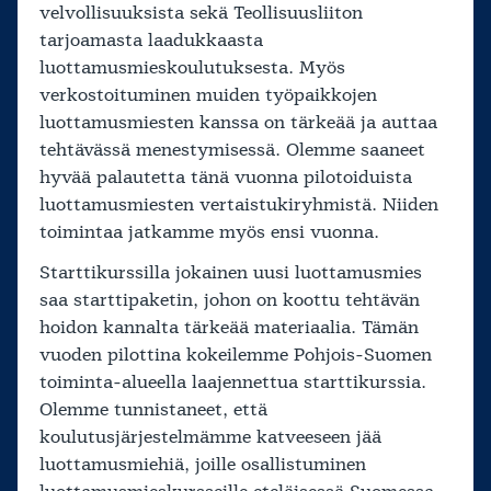
velvollisuuksista sekä Teollisuusliiton
tarjoamasta laadukkaasta
luottamusmieskoulutuksesta. Myös
verkostoituminen muiden työpaikkojen
luottamusmiesten kanssa on tärkeää ja auttaa
tehtävässä menestymisessä. Olemme saaneet
hyvää palautetta tänä vuonna pilotoiduista
luottamusmiesten vertaistukiryhmistä. Niiden
toimintaa jatkamme myös ensi vuonna.
Starttikurssilla jokainen uusi luottamusmies
saa starttipaketin, johon on koottu tehtävän
hoidon kannalta tärkeää materiaalia. Tämän
vuoden pilottina kokeilemme Pohjois-Suomen
toiminta-alueella laajennettua starttikurssia.
Olemme tunnistaneet, että
koulutusjärjestelmämme katveeseen jää
luottamusmiehiä, joille osallistuminen