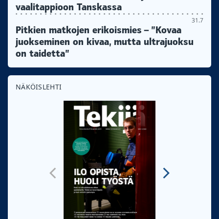
vaalitappioon Tanskassa
31.7
Pitkien matkojen erikoismies – ”Kovaa
juokseminen on kivaa, mutta ultrajuoksu
on taidetta”
NÄKÖISLEHTI