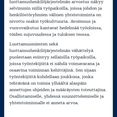
luottamushenkilöjärjestelmän arvostus näkyy
selvimmin niillä työpaikoilla, joissa johdon ja
henkilöstöryhmien välinen yhteistoiminta on
nivottu osaksi työkulttuuria. Avoimuus ja
vuorovaikutus kantavat hedelmää työoloissa,
töiden sujuvuudessa ja tuloksen teossa.
Luottamusmiesten sekä
luottamushenkilöjärjestelmän vähättelyä
puolestaan esiintyy sellaisilla työpaikoilla,
joissa työntekijöitä ei nähdä voimavarana ja
osaavina toiminnan kehittäjinä. Sen sijaan
työntekijöitä kohdellaan joukkona, jonka
tehtävänä on toimia ylhäältä alaspäin
annettujen ohjeiden ja määräysten toteuttajina.
Osallistamiselle, yhdessä suunnittelemiselle ja
yhteistoiminnalle ei anneta arvoa.