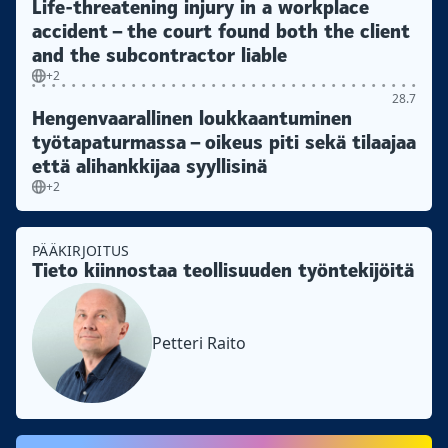
Life-threatening injury in a workplace
accident – the court found both the client
and the subcontractor liable
+2
28.7
Hengenvaarallinen loukkaantuminen
työtapaturmassa – oikeus piti sekä tilaajaa
että alihankkijaa syyllisinä
+2
PÄÄKIRJOITUS
Tieto kiinnostaa teollisuuden työntekijöitä
Petteri Raito