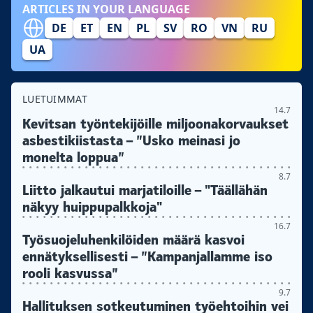
ARTICLES IN YOUR LANGUAGE
DE
ET
EN
PL
SV
RO
VN
RU
UA
LUETUIMMAT
14.7
Kevitsan työntekijöille miljoonakorvaukset
asbestikiistasta – ”Usko meinasi jo
monelta loppua”
8.7
Liitto jalkautui marjatiloille – "Täällähän
näkyy huippupalkkoja"
16.7
Työsuojeluhenkilöiden määrä kasvoi
ennätyksellisesti – ”Kampanjallamme iso
rooli kasvussa”
9.7
Hallituksen sotkeutuminen työehtoihin vei