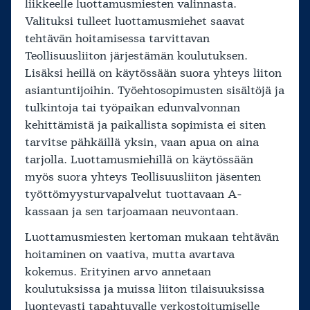
liikkeelle luottamusmiesten valinnasta.
Valituksi tulleet luottamusmiehet saavat
tehtävän hoitamisessa tarvittavan
Teollisuusliiton järjestämän koulutuksen.
Lisäksi heillä on käytössään suora yhteys liiton
asiantuntijoihin. Työehtosopimusten sisältöjä ja
tulkintoja tai työpaikan edunvalvonnan
kehittämistä ja paikallista sopimista ei siten
tarvitse pähkäillä yksin, vaan apua on aina
tarjolla. Luottamusmiehillä on käytössään
myös suora yhteys Teollisuusliiton jäsenten
työttömyysturvapalvelut tuottavaan A-
kassaan ja sen tarjoamaan neuvontaan.
Luottamusmiesten kertoman mukaan tehtävän
hoitaminen on vaativa, mutta avartava
kokemus. Erityinen arvo annetaan
koulutuksissa ja muissa liiton tilaisuuksissa
luontevasti tapahtuvalle verkostoitumiselle