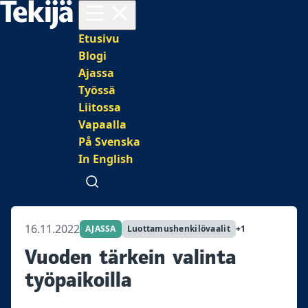
Avaa valikko
Päävalikko
Etusivu
Blogi
Ajassa
Työssä
Liitossa
Vapaalla
På Svenska
In English
Avaa haku
16.11.2022
AJASSA
Luottamushenkilövaalit
+1
Vuoden tärkein valinta
työpaikoilla