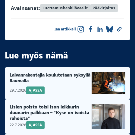
Avainsanat:
Luottamushenkilövaalit
Pääkirjoitus
Jaa artikkeli
Lue myös nämä
Laivanrakentajia koulutetaan syksyllä
Raumalla
29.7.2026
AJASSA
Lisien poisto toisi ison leikkurin
duunarin palkkaan – ”Kyse on isoista
rahoista”
22.7.2026
AJASSA