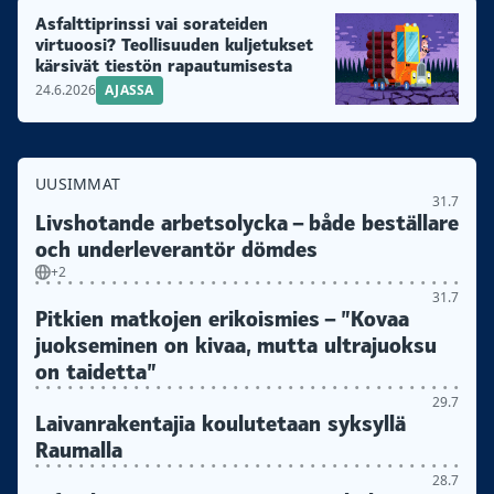
Asfalttiprinssi vai sorateiden
virtuoosi? Teollisuuden kuljetukset
kärsivät tiestön rapautumisesta
24.6.2026
AJASSA
UUSIMMAT
31.7
Livshotande arbetsolycka – både beställare
och underleverantör dömdes
+2
31.7
Pitkien matkojen erikoismies – ”Kovaa
juokseminen on kivaa, mutta ultrajuoksu
on taidetta”
29.7
Laivanrakentajia koulutetaan syksyllä
Raumalla
28.7