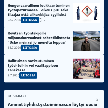
Hengenvaarallinen loukkaantuminen
työtapaturmassa – oikeus piti sekä
tilaajaa että alihankkijaa syyllisinä
28.7.2026
LIITOSSA
+2
Kevitsan työntekijöille
miljoonakorvaukset asbestikiistasta –
”Usko meinasi jo monelta loppua”
14.7.2026
LIITOSSA
Hallituksen sotkeutuminen
työehtoihin vei vaalitappioon
Tanskassa
9.7.2026
LIITOSSA
UUSIMMAT
3 h
Ammattiyhdistys­toiminnassa löytyi uusia