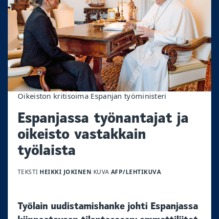
Oikeiston kritisoima Espanjan työministeri
Espanjassa työnantajat ja
oikeisto vastakkain
työlaista
TEKSTI
HEIKKI JOKINEN
KUVA
AFP/LEHTIKUVA
Työlain uudistamishanke johti Espanjassa