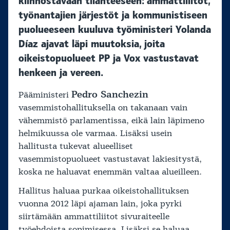
kiinnostavaan tilanteeseen: ammattiliitot,
työnantajien järjestöt ja kommunistiseen
puolueeseen kuuluva työministeri Yolanda
Díaz ajavat läpi muutoksia, joita
oikeistopuolueet PP ja Vox vastustavat
henkeen ja vereen.
Pedro Sanchezin
Pääministeri
vasemmistohallituksella on takanaan vain
vähemmistö parlamentissa, eikä lain läpimeno
helmikuussa ole varmaa. Lisäksi usein
hallitusta tukevat alueelliset
vasemmistopuolueet vastustavat lakiesitystä,
koska ne haluavat enemmän valtaa alueilleen.
Hallitus haluaa purkaa oikeistohallituksen
vuonna 2012 läpi ajaman lain, joka pyrki
siirtämään ammattiliitot sivuraiteelle
työehdoista sopimisessa. Lisäksi se haluaa