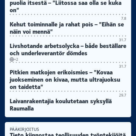
puolia itsestä – ”Liitossa saa olla se kuka
on”
7.8
Kehut toiminnalle ja rahat pois – ”Eihän se
näin voi mennä”
31.7
Livshotande arbetsolycka – både beställare
och underleverantör dömdes
+2
31.7
Pitkien matkojen erikoismies – ”Kovaa
juokseminen on kivaa, mutta ultrajuoksu
on taidetta”
29.7
Laivanrakentajia koulutetaan syksyllä
Raumalla
PÄÄKIRJOITUS
Tieto kiinnostaa teollisuuden työntekijöitä