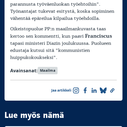
parannusta työväenluokan työehtoihin”.
Työnantajat tukevat esitystä, koska sopiminen
vähentää epäreilua kilpailua työehdoilla.
Oikeistopuolue PP:n maailmankuvasta taas
Franciscus
kertoo sen kommentti, kun paavi
tapasi ministeri Díazin joulukuussa. Puolueen
edustaja kutsui sitä ”kommunistien
huippukokoukseksi”.
Avainsanat:
Maailma
Jaa artikkeli
Lue myös nämä