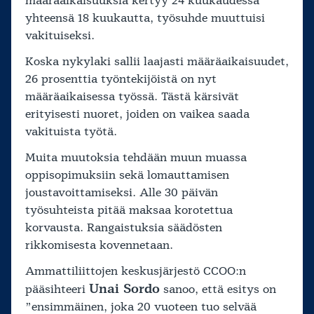
määräaikaisuuksia kertyy 24 kuukaudessa
yhteensä 18 kuukautta, työsuhde muuttuisi
vakituiseksi.
Koska nykylaki sallii laajasti määräaikaisuudet,
26 prosenttia työntekijöistä on nyt
määräaikaisessa työssä. Tästä kärsivät
erityisesti nuoret, joiden on vaikea saada
vakituista työtä.
Muita muutoksia tehdään muun muassa
oppisopimuksiin sekä lomauttamisen
joustavoittamiseksi. Alle 30 päivän
työsuhteista pitää maksaa korotettua
korvausta. Rangaistuksia säädösten
rikkomisesta kovennetaan.
Ammattiliittojen keskusjärjestö CCOO:n
Unai Sordo
pääsihteeri
sanoo, että esitys on
”ensimmäinen, joka 20 vuoteen tuo selvää