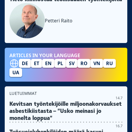
Petteri Raito
ARTICLES IN YOUR LANGUAGE
DE
ET
EN
PL
SV
RO
VN
RU
UA
LUETUIMMAT
14.7
Kevitsan työntekijöille miljoonakorvaukset
asbestikiistasta – ”Usko meinasi jo
monelta loppua”
16.7
Työsuojeluhenkilöiden määrä kasvoi