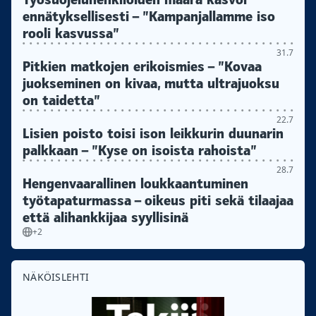
ennätyksellisesti – ”Kampanjallamme iso
rooli kasvussa”
31.7
Pitkien matkojen erikoismies – ”Kovaa
juokseminen on kivaa, mutta ultrajuoksu
on taidetta”
22.7
Lisien poisto toisi ison leikkurin duunarin
palkkaan – ”Kyse on isoista rahoista”
28.7
Hengenvaarallinen loukkaantuminen
työtapaturmassa – oikeus piti sekä tilaajaa
että alihankkijaa syyllisinä
+2
NÄKÖISLEHTI