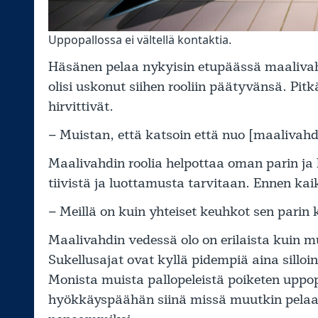
Uppopallossa ei vältellä kontaktia.
Häsänen pelaa nykyisin etupäässä maalivahti
olisi uskonut siihen rooliin päätyvänsä. Pit
hirvittivät.
– Muistan, että katsoin että nuo [maalivahdi
Maalivahdin roolia helpottaa oman parin ja 
tiivistä ja luottamusta tarvitaan. Ennen kai
– Meillä on kuin yhteiset keuhkot sen parin
Maalivahdin vedessä olo on erilaista kuin mu
Sukellusajat ovat kyllä pidempiä aina silloi
Monista muista pallopeleistä poiketen uppo
hyökkäyspäähän siinä missä muutkin pelaaja