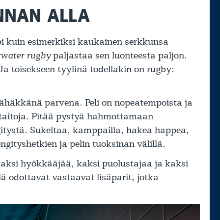
INNAN ALLA
i kuin esimerkiksi kaukainen serkkunsa
water rugby
paljastaa sen luonteesta paljon.
Ja toisekseen tyylinä todellakin on rugby:
 sähäkkänä parvena. Peli on nopeatempoista ja
iä taitoja. Pitää pystyä hahmottamaan
gitystä. Sukeltaa, kamppailla, hakea happea,
gityshetkien ja pelin tuoksinan välillä.
kaksi hyökkääjää, kaksi puolustajaa ja kaksi
lä odottavat vastaavat lisäparit, jotka