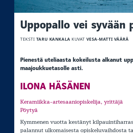
Uppopallo vei syvään
TEKSTI
TARU KANKALA
KUVAT
VESA-MATTI VÄÄRÄ
Pienestä uteliaasta kokeilusta alkanut up
maajoukkuetasolle asti.
ILONA HÄSÄNEN
Keramiikka-artesaaniopiskelija, yrittäjä
Pöytyä
Kymmenen vuotta kestänyt kilpauintiharras
palannut ulkomaisesta opiskeluvaihdosta tak