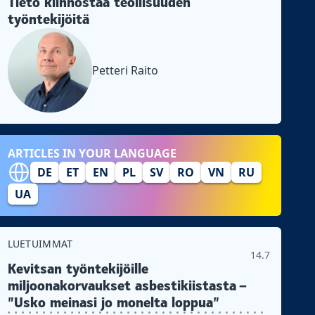
Tieto kiinnostaa teollisuuden
työntekijöitä
Petteri Raito
ARTICLES IN YOUR LANGUAGE
DE
ET
EN
PL
SV
RO
VN
RU
UA
LUETUIMMAT
14.7
Kevitsan työntekijöille
miljoonakorvaukset asbestikiistasta –
”Usko meinasi jo monelta loppua”