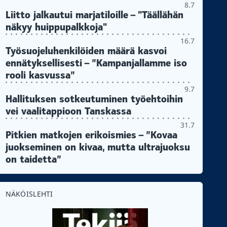
8.7
Liitto jalkautui marjatiloille – "Täällähän
näkyy huippupalkkoja"
16.7
Työsuojeluhenkilöiden määrä kasvoi
ennätyksellisesti – ”Kampanjallamme iso
rooli kasvussa”
9.7
Hallituksen sotkeutuminen työehtoihin
vei vaalitappioon Tanskassa
31.7
Pitkien matkojen erikoismies – ”Kovaa
juokseminen on kivaa, mutta ultrajuoksu
on taidetta”
NÄKÖISLEHTI