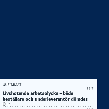
UUSIMMAT
31.7
Livshotande arbetsolycka – både
beställare och underleverantör dömdes
+2