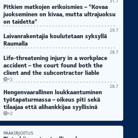
31.7
Pitkien matkojen erikoismies – ”Kovaa
juokseminen on kivaa, mutta ultrajuoksu
on taidetta”
29.7
Laivanrakentajia koulutetaan syksyllä
Raumalla
28.7
Life-threatening injury in a workplace
accident – the court found both the
client and the subcontractor liable
+2
28.7
Hengenvaarallinen loukkaantuminen
työtapaturmassa – oikeus piti sekä
tilaajaa että alihankkijaa syyllisinä
+2
PÄÄKIRJOITUS