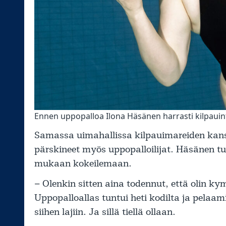
Ennen uppopalloa Ilona Häsänen harrasti kilpaui
Samassa uimahallissa kilpauimareiden kanssa
pärskineet myös uppopalloilijat. Häsänen tu
mukaan kokeilemaan.
– Olenkin sitten aina todennut, että olin 
Uppopalloallas tuntui heti kodilta ja pelaam
siihen lajiin. Ja sillä tiellä ollaan.