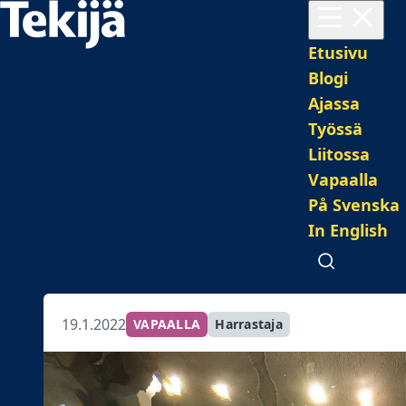
Avaa valikko
Pääval
Etusivu
Blogi
Ajassa
Työssä
Liitossa
Vapaalla
På Svenska
In English
Avaa haku
19.1.2022
VAPAALLA
Harrastaja