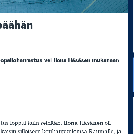
 päähän
popalloharrastus vei Ilona Häsäsen mukanaan
tus loppui kuin seinään.
Ilona Häsänen
oli
aisin silloiseen kotikaupunkiinsa Raumalle, ja