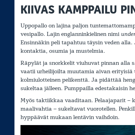
KIIVAS KAMPPAILU P
Uppopallo on lajina paljon tuntemattomamp
vesipallo. Lajin englanninkielinen nimi
under
Ensinnäkin peli tapahtuu täysin veden alla. 
kontaktia, osumia ja mustelmia.
Räpylät ja snorkkelit viuhuvat pinnan alla
vaatii urheilijoilta muutamia aivan erityis
kolmiulotteinen pelikenttä. Ja pidättää hen
sukeltaa jälleen. Pumppailla edestakaisin hen
Myös taktiikkaa vaaditaan. Pelaajaparit – 
maalivahtia – sukeltavat vuorotellen. Penkil
hyppäävät mukaan lentävin vaihdoin.