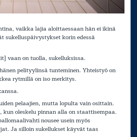
na, vaikka lajia aloittaessaan hän ei ikinä
kät sukelluspäivystykset korin edessä
t] vaan on tuolla, sukelluksissa.
hänen pelityylinsä tunteminen. Yhteistyö on
kkea rytmillä on iso merkitys.
 kanssa.
iden pelaajien, mutta lopulta vain osittain.
n, kun oleskelu pinnan alla on staattisempaa.
pallomaalivahti nousee usein myös
t. Ja silloin sukellukset käyvät taas