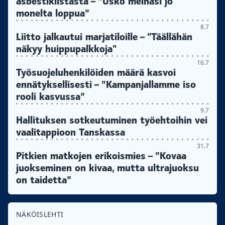
asbestikiistasta – ”Usko meinasi jo
monelta loppua”
8.7
Liitto jalkautui marjatiloille – "Täällähän
näkyy huippupalkkoja"
16.7
Työsuojeluhenkilöiden määrä kasvoi
ennätyksellisesti – ”Kampanjallamme iso
rooli kasvussa”
9.7
Hallituksen sotkeutuminen työehtoihin vei
vaalitappioon Tanskassa
31.7
Pitkien matkojen erikoismies – ”Kovaa
juokseminen on kivaa, mutta ultrajuoksu
on taidetta”
NÄKÖISLEHTI