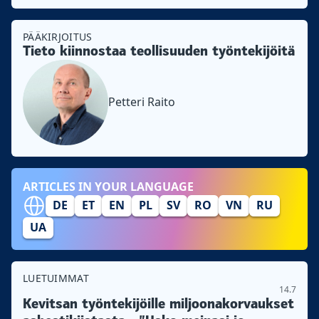
PÄÄKIRJOITUS
Tieto kiinnostaa teollisuuden työntekijöitä
Petteri Raito
ARTICLES IN YOUR LANGUAGE
DE
ET
EN
PL
SV
RO
VN
RU
UA
LUETUIMMAT
14.7
Kevitsan työntekijöille miljoonakorvaukset