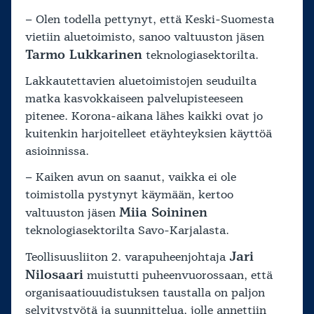
– Olen todella pettynyt, että Keski-Suomesta
vietiin aluetoimisto, sanoo valtuuston jäsen
Tarmo Lukkarinen
teknologiasektorilta.
Lakkautettavien aluetoimistojen seuduilta
matka kasvokkaiseen palvelupisteeseen
pitenee. Korona-aikana lähes kaikki ovat jo
kuitenkin harjoitelleet etäyhteyksien käyttöä
asioinnissa.
– Kaiken avun on saanut, vaikka ei ole
toimistolla pystynyt käymään, kertoo
Miia Soininen
valtuuston jäsen
teknologiasektorilta Savo-Karjalasta.
Jari
Teollisuusliiton 2. varapuheenjohtaja
Nilosaari
muistutti puheenvuorossaan, että
organisaatiouudistuksen taustalla on paljon
selvitystyötä ja suunnittelua, jolle annettiin