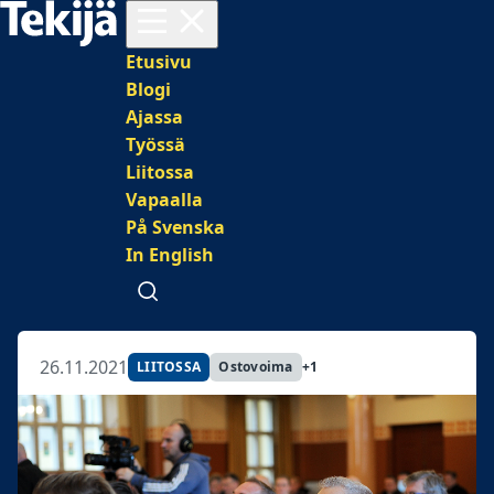
Avaa valikko
Päävalikko
Etusivu
Blogi
Ajassa
Työssä
Liitossa
Vapaalla
På Svenska
In English
Avaa haku
26.11.2021
LIITOSSA
Ostovoima
+1