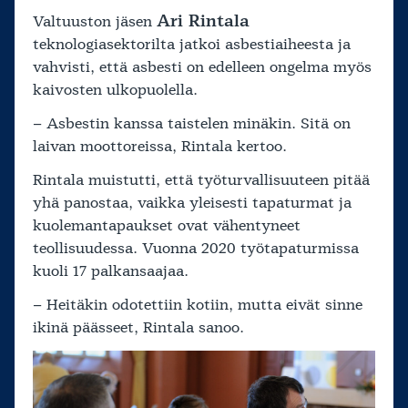
Ari Rintala
Valtuuston jäsen
teknologiasektorilta jatkoi asbestiaiheesta ja
vahvisti, että asbesti on edelleen ongelma myös
kaivosten ulkopuolella.
– Asbestin kanssa taistelen minäkin. Sitä on
laivan moottoreissa, Rintala kertoo.
Rintala muistutti, että työturvallisuuteen pitää
yhä panostaa, vaikka yleisesti tapaturmat ja
kuolemantapaukset ovat vähentyneet
teollisuudessa. Vuonna 2020 työtapaturmissa
kuoli 17 palkansaajaa.
– Heitäkin odotettiin kotiin, mutta eivät sinne
ikinä päässeet, Rintala sanoo.