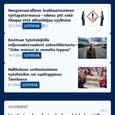
Hengenvaarallinen loukkaantuminen
työtapaturmassa – oikeus piti sekä
tilaajaa että alihankkijaa syyllisinä
28.7.2026
LIITOSSA
+2
Kevitsan työntekijöille
miljoonakorvaukset asbestikiistasta –
”Usko meinasi jo monelta loppua”
14.7.2026
LIITOSSA
Hallituksen sotkeutuminen
työehtoihin vei vaalitappioon
Tanskassa
9.7.2026
LIITOSSA
UUSIMMAT
31.7