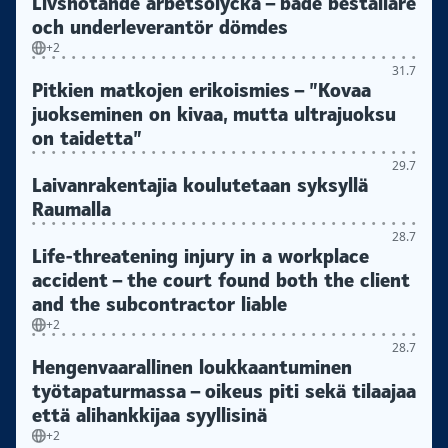
Livshotande arbetsolycka – både beställare
och underleverantör dömdes
+2
31.7
Pitkien matkojen erikoismies – ”Kovaa
juokseminen on kivaa, mutta ultrajuoksu
on taidetta”
29.7
Laivanrakentajia koulutetaan syksyllä
Raumalla
28.7
Life-threatening injury in a workplace
accident – the court found both the client
and the subcontractor liable
+2
28.7
Hengenvaarallinen loukkaantuminen
työtapaturmassa – oikeus piti sekä tilaajaa
että alihankkijaa syyllisinä
+2