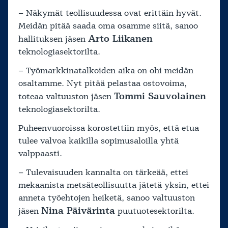
– Näkymät teollisuudessa ovat erittäin hyvät.
Meidän pitää saada oma osamme siitä, sanoo
Arto Liikanen
hallituksen jäsen
teknologiasektorilta.
– Työmarkkinatalkoiden aika on ohi meidän
osaltamme. Nyt pitää pelastaa ostovoima,
Tommi Sauvolainen
toteaa valtuuston jäsen
teknologiasektorilta.
Puheenvuoroissa korostettiin myös, että etua
tulee valvoa kaikilla sopimusaloilla yhtä
valppaasti.
– Tulevaisuuden kannalta on tärkeää, ettei
mekaanista metsäteollisuutta jätetä yksin, ettei
anneta työehtojen heiketä, sanoo valtuuston
Nina Päivärinta
jäsen
puutuotesektorilta.