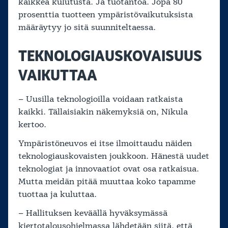
kaikkea kulutusta. Ja tuotantoa. Jopa 80
prosenttia tuotteen ympäristövaikutuksista
määräytyy jo sitä suunniteltaessa.
TEKNOLOGIAUSKOVAISUUS
VAIKUTTAA
– Uusilla teknologioilla voidaan ratkaista
kaikki. Tällaisiakin näkemyksiä on, Nikula
kertoo.
Ympäristöneuvos ei itse ilmoittaudu näiden
teknologiauskovaisten joukkoon. Hänestä uudet
teknologiat ja innovaatiot ovat osa ratkaisua.
Mutta meidän pitää muuttaa koko tapamme
tuottaa ja kuluttaa.
– Hallituksen keväällä hyväksymässä
kiertotalousohjelmassa lähdetään siitä, että