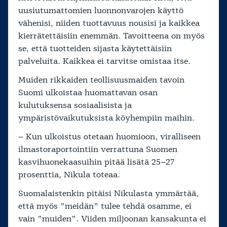
uusiutumattomien luonnonvarojen käyttö
vähenisi, niiden tuottavuus nousisi ja kaikkea
kierrätettäisiin enemmän. Tavoitteena on myös
se, että tuotteiden sijasta käytettäisiin
palveluita. Kaikkea ei tarvitse omistaa itse.
Muiden rikkaiden teollisuusmaiden tavoin
Suomi ulkoistaa huomattavan osan
kulutuksensa sosiaalisista ja
ympäristövaikutuksista köyhempiin maihin.
– Kun ulkoistus otetaan huomioon, viralliseen
ilmastoraportointiin verrattuna Suomen
kasvihuonekaasuihin pitää lisätä 25–27
prosenttia, Nikula toteaa.
Suomalaistenkin pitäisi Nikulasta ymmärtää,
että myös ”meidän” tulee tehdä osamme, ei
vain ”muiden”. Viiden miljoonan kansakunta ei