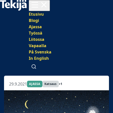
Avaa valikko
Päävalikko
Etusivu
Blogi
Ajassa
Työssä
Liitossa
Vapaalla
På Svenska
In English
Avaa haku
29.9.2021
AJASSA
Katsaus
+1