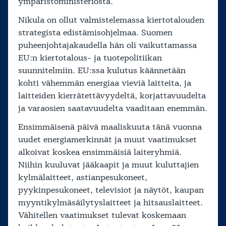
ympäristöministeriöstä.
Nikula on ollut valmistelemassa kiertotalouden
strategista edistämisohjelmaa. Suomen
puheenjohtajakaudella hän oli vaikuttamassa
EU:n kiertotalous- ja tuotepolitiikan
suunnitelmiin. EU:ssa kulutus käännetään
kohti vähemmän energiaa vieviä laitteita, ja
laitteiden kierrätettävyydeltä, korjattavuudelta
ja varaosien saatavuudelta vaaditaan enemmän.
Ensimmäisenä päivä maaliskuuta tänä vuonna
uudet energiamerkinnät ja muut vaatimukset
alkoivat koskea ensimmäisiä laiteryhmiä.
Niihin kuuluvat jääkaapit ja muut kuluttajien
kylmälaitteet, astianpesukoneet,
pyykinpesukoneet, televisiot ja näytöt, kaupan
myyntikylmäsäilytyslaitteet ja hitsauslaitteet.
Vähitellen vaatimukset tulevat koskemaan