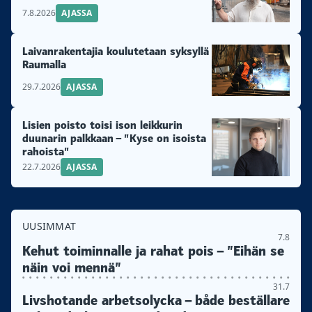
7.8.2026
AJASSA
Laivanrakentajia koulutetaan syksyllä
Raumalla
29.7.2026
AJASSA
Lisien poisto toisi ison leikkurin
duunarin palkkaan – ”Kyse on isoista
rahoista”
22.7.2026
AJASSA
UUSIMMAT
7.8
Kehut toiminnalle ja rahat pois – ”Eihän se
näin voi mennä”
31.7
Livshotande arbetsolycka – både beställare