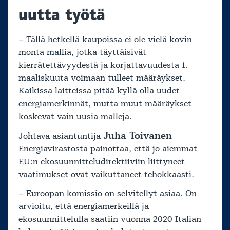
uutta työtä
– Tällä hetkellä kaupoissa ei ole vielä kovin
monta mallia, jotka täyttäisivät
kierrätettävyydestä ja korjattavuudesta 1.
maaliskuuta voimaan tulleet määräykset.
Kaikissa laitteissa pitää kyllä olla uudet
energiamerkinnät, mutta muut määräykset
koskevat vain uusia malleja.
Juha Toivanen
Johtava asiantuntija
Energiavirastosta painottaa, että jo aiemmat
EU:n ekosuunnitteludirektiiviin liittyneet
vaatimukset ovat vaikuttaneet tehokkaasti.
– Euroopan komissio on selvitellyt asiaa. On
arvioitu, että energiamerkeillä ja
ekosuunnittelulla saatiin vuonna 2020 Italian