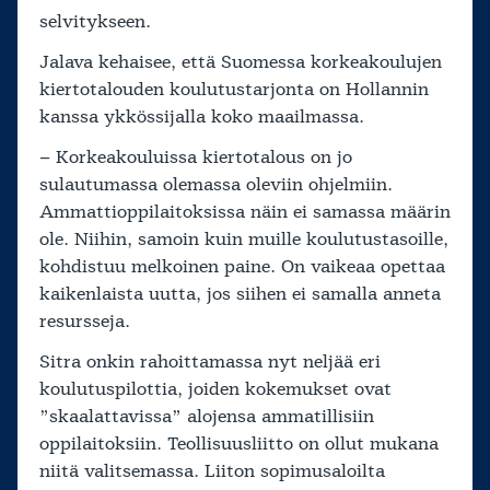
selvitykseen.
Jalava kehaisee, että Suomessa korkeakoulujen
kiertotalouden koulutustarjonta on Hollannin
kanssa ykkössijalla koko maailmassa.
– Korkeakouluissa kiertotalous on jo
sulautumassa olemassa oleviin ohjelmiin.
Ammattioppilaitoksissa näin ei samassa määrin
ole. Niihin, samoin kuin muille koulutustasoille,
kohdistuu melkoinen paine. On vaikeaa opettaa
kaikenlaista uutta, jos siihen ei samalla anneta
resursseja.
Sitra onkin rahoittamassa nyt neljää eri
koulutuspilottia, joiden kokemukset ovat
”skaalattavissa” alojensa ammatillisiin
oppilaitoksiin. Teollisuusliitto on ollut mukana
niitä valitsemassa. Liiton sopimusaloilta