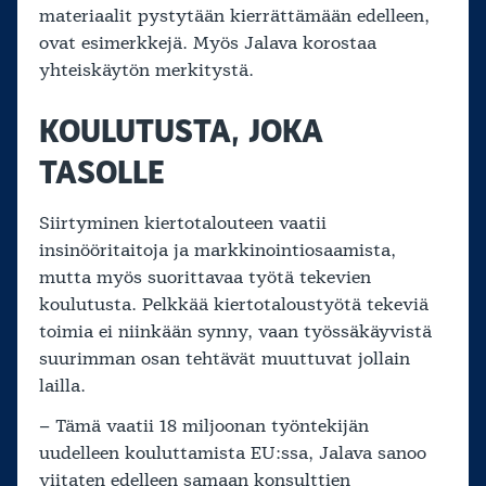
materiaalit pystytään kierrättämään edelleen,
ovat esimerkkejä. Myös Jalava korostaa
yhteiskäytön merkitystä.
KOULUTUSTA, JOKA
TASOLLE
Siirtyminen kiertotalouteen vaatii
insinööritaitoja ja markkinointiosaamista,
mutta myös suorittavaa työtä tekevien
koulutusta. Pelkkää kiertotaloustyötä tekeviä
toimia ei niinkään synny, vaan työssäkäyvistä
suurimman osan tehtävät muuttuvat jollain
lailla.
– Tämä vaatii 18 miljoonan työntekijän
uudelleen kouluttamista EU:ssa, Jalava sanoo
viitaten edelleen samaan konsulttien