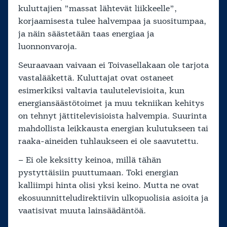
kuluttajien ”massat lähtevät liikkeelle”,
korjaamisesta tulee halvempaa ja suositumpaa,
ja näin säästetään taas energiaa ja
luonnonvaroja.
Seuraavaan vaivaan ei Toivasellakaan ole tarjota
vastalääkettä. Kuluttajat ovat ostaneet
esimerkiksi valtavia taulutelevisioita, kun
energiansäästötoimet ja muu tekniikan kehitys
on tehnyt jättitelevisioista halvempia. Suurinta
mahdollista leikkausta energian kulutukseen tai
raaka-aineiden tuhlaukseen ei ole saavutettu.
– Ei ole keksitty keinoa, millä tähän
pystyttäisiin puuttumaan. Toki energian
kalliimpi hinta olisi yksi keino. Mutta ne ovat
ekosuunnitteludirektiivin ulkopuolisia asioita ja
vaatisivat muuta lainsäädäntöä.