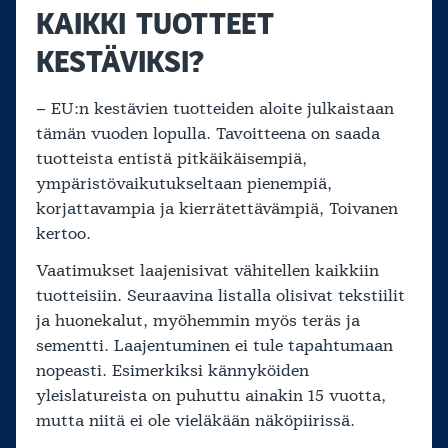
KAIKKI TUOTTEET
KESTÄVIKSI?
– EU:n kestävien tuotteiden aloite julkaistaan
tämän vuoden lopulla. Tavoitteena on saada
tuotteista entistä pitkäikäisempiä,
ympäristövaikutukseltaan pienempiä,
korjattavampia ja kierrätettävämpiä, Toivanen
kertoo.
Vaatimukset laajenisivat vähitellen kaikkiin
tuotteisiin. Seuraavina listalla olisivat tekstiilit
ja huonekalut, myöhemmin myös teräs ja
sementti. Laajentuminen ei tule tapahtumaan
nopeasti. Esimerkiksi kännyköiden
yleislatureista on puhuttu ainakin 15 vuotta,
mutta niitä ei ole vieläkään näköpiirissä.