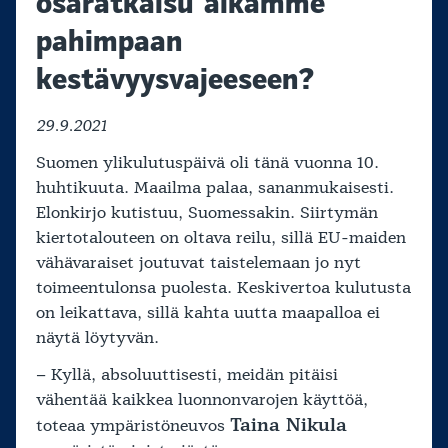
osaratkaisu aikamme
pahimpaan
kestävyysvajeeseen?
29.9.2021
Suomen ylikulutuspäivä oli tänä vuonna 10.
huhtikuuta. Maailma palaa, sananmukaisesti.
Elonkirjo kutistuu, Suomessakin. Siirtymän
kiertotalouteen on oltava reilu, sillä EU-maiden
vähävaraiset joutuvat taistelemaan jo nyt
toimeentulonsa puolesta. Keskivertoa kulutusta
on leikattava, sillä kahta uutta maapalloa ei
näytä löytyvän.
– Kyllä, absoluuttisesti, meidän pitäisi
vähentää kaikkea luonnonvarojen käyttöä,
Taina Nikula
toteaa ympäristöneuvos