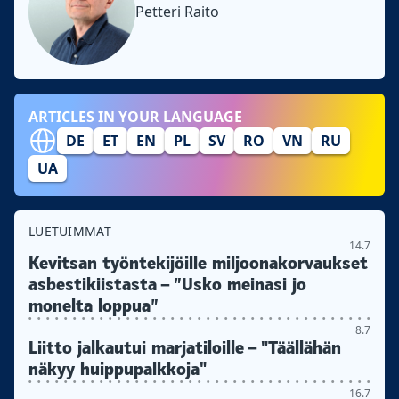
Petteri Raito
ARTICLES IN YOUR LANGUAGE
DE
ET
EN
PL
SV
RO
VN
RU
UA
LUETUIMMAT
14.7
Kevitsan työntekijöille miljoonakorvaukset
asbestikiistasta – ”Usko meinasi jo
monelta loppua”
8.7
Liitto jalkautui marjatiloille – "Täällähän
näkyy huippupalkkoja"
16.7