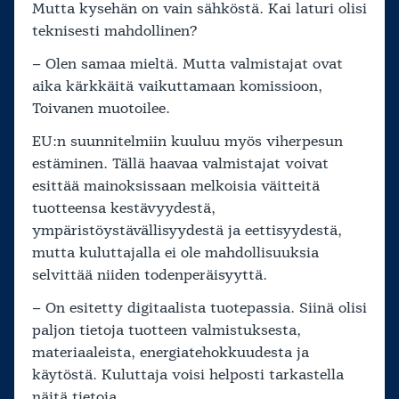
Mutta kysehän on vain sähköstä. Kai laturi olisi
teknisesti mahdollinen?
– Olen samaa mieltä. Mutta valmistajat ovat
aika kärkkäitä vaikuttamaan komissioon,
Toivanen muotoilee.
EU:n suunnitelmiin kuuluu myös viherpesun
estäminen. Tällä haavaa valmistajat voivat
esittää mainoksissaan melkoisia väitteitä
tuotteensa kestävyydestä,
ympäristöystävällisyydestä ja eettisyydestä,
mutta kuluttajalla ei ole mahdollisuuksia
selvittää niiden todenperäisyyttä.
– On esitetty digitaalista tuotepassia. Siinä olisi
paljon tietoja tuotteen valmistuksesta,
materiaaleista, energiatehokkuudesta ja
käytöstä. Kuluttaja voisi helposti tarkastella
näitä tietoja.