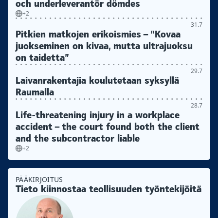
och underleverantör dömdes
+2
31.7
Pitkien matkojen erikoismies – ”Kovaa
juokseminen on kivaa, mutta ultrajuoksu
on taidetta”
29.7
Laivanrakentajia koulutetaan syksyllä
Raumalla
28.7
Life-threatening injury in a workplace
accident – the court found both the client
and the subcontractor liable
+2
PÄÄKIRJOITUS
Tieto kiinnostaa teollisuuden työntekijöitä