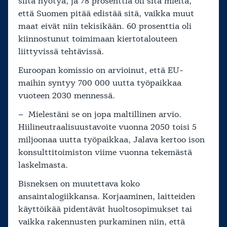
siitä hyötyä, ja 78 prosenttia oli sitä mieltä,
että Suomen pitää edistää sitä, vaikka muut
maat eivät niin tekisikään. 60 prosenttia oli
kiinnostunut toimimaan kiertotalouteen
liittyvissä tehtävissä.
Euroopan komissio on arvioinut, että EU-
maihin syntyy 700 000 uutta työpaikkaa
vuoteen 2030 mennessä.
– Mielestäni se on jopa maltillinen arvio.
Hiilineutraalisuustavoite vuonna 2050 toisi 5
miljoonaa uutta työpaikkaa, Jalava kertoo ison
konsulttitoimiston viime vuonna tekemästä
laskelmasta.
Bisneksen on muutettava koko
ansaintalogiikkansa. Korjaaminen, laitteiden
käyttöikää pidentävät huoltosopimukset tai
vaikka rakennusten purkaminen niin, että