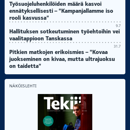
Työsuojeluhenkilöiden määrä kasvoi
ennätyksellisesti – ”Kampanjallamme iso
rooli kasvussa”
9.7
Hallituksen sotkeutuminen työehtoihin vei
vaalitappioon Tanskassa
31.7
Pitkien matkojen erikoismies – ”Kovaa
juokseminen on kivaa, mutta ultrajuoksu
on taidetta”
NÄKÖISLEHTI