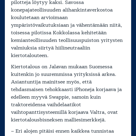
pilotteja löytyy kaksi. Savossa
konepajateollisuuden alihankintaverkostoa
koulutetaan arvioimaan
ympäristövaikutuksiaan ja vähentämään niitä,
toisessa pilotissa Kokkolassa kehitetään
kemianteollisuuden teollisuuspuiston yritysten
valmiuksia siirtyä hiilineutraaliin
kiertotalouteen.
Kiertotalous on Jalavan mukaan Suomessa
kuitenkin jo suuremmissa yrityksissä arkea.
Asiantuntija mainitsee myös, että
tehdasmaisen tehokkaasti iPhoneja korjaava ja
edelleen myyvä Swappie, samoin kuin
traktoreidensa vaihdelaatikot
vaihtopanttisysteemillä korjaava Valtra, ovat
kiertotalousbisneksen malliesimerkkejä.
– Eri alojen pitäisi ennen kaikkea tunnistaa