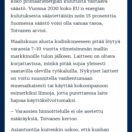
koko primäärienergian kulutusta vastaava
säästö. Vuonna 2030 koko EU:n energian
kulutuksesta säästettäisiin noin 15 prosenttia.
Suomessa säästö voisi olla samaa tasoa,
Toivanen arvioi.
Maaliskuun alusta kodinkoneeseen pitää löytyä
varaosia 7–10 vuotta viimeisimmän mallin
markkinoille tulon jälkeen. Laitteen on oltava
korjattavissa, minkä pitää sujua yleisesti
saatavilla olevilla työkaluilla. Nykyiset laitteet
on voitu suunnitella vanhentumaan
ennenaikaisesti tai käyttää kokoonpanoon
esimerkiksi liimoja, jotta purettaessa laite
hajoaa käyttökelvottomaksi.
– Varaosien hinnoittelulle ei ole asetettu
määräyksiä, Toivanen kertoo.
Asiantuntija kuitenkin uskoo, että kunhan