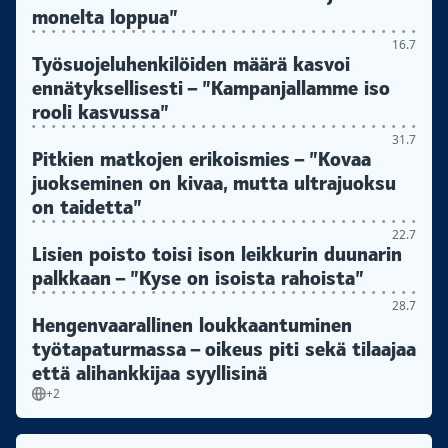
monelta loppua”
16.7
Työsuojeluhenkilöiden määrä kasvoi
ennätyksellisesti – ”Kampanjallamme iso
rooli kasvussa”
31.7
Pitkien matkojen erikoismies – ”Kovaa
juokseminen on kivaa, mutta ultrajuoksu
on taidetta”
22.7
Lisien poisto toisi ison leikkurin duunarin
palkkaan – ”Kyse on isoista rahoista”
28.7
Hengenvaarallinen loukkaantuminen
työtapaturmassa – oikeus piti sekä tilaajaa
että alihankkijaa syyllisinä
+2