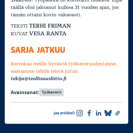
Työpaikka on kuitenkin mukava. Eipä
täällä olisi jaksanut kulkea 31 vuoden ajan, jos
tämän ottaisi kovin vakavasti.
TERHI FRIMAN
TEKSTI
VESA RANTA
KUVAT
SARJA JATKUU
Kertokaa meille hyvästä työkaveruudestanne,
saatamme tehdä teistä jutun:
tekija@teollisuusliitto.fi
Avainsanat:
Työkaverit
Jaa artikkeli