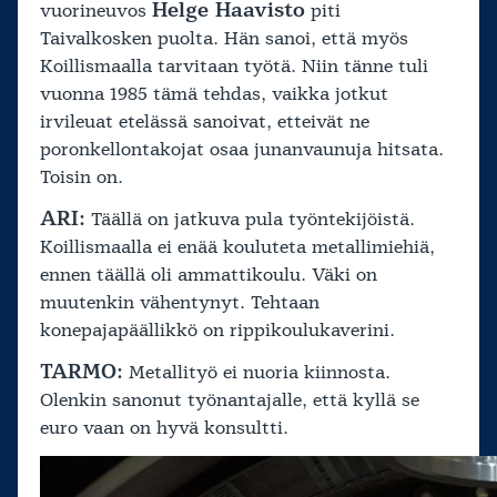
Helge Haavisto
vuorineuvos
piti
Taivalkosken puolta. Hän sanoi, että myös
Koillismaalla tarvitaan työtä. Niin tänne tuli
vuonna 1985 tämä tehdas, vaikka jotkut
irvileuat etelässä sanoivat, etteivät ne
poronkellontakojat osaa junanvaunuja hitsata.
Toisin on.
ARI:
Täällä on jatkuva pula työntekijöistä.
Koillismaalla ei enää kouluteta metallimiehiä,
ennen täällä oli ammattikoulu. Väki on
muutenkin vähentynyt. Tehtaan
konepajapäällikkö on rippikoulukaverini.
TARMO:
Metallityö ei nuoria kiinnosta.
Olenkin sanonut työnantajalle, että kyllä se
euro vaan on hyvä konsultti.