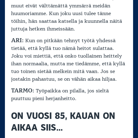
muut eivät välttämättä ymmärrä meidän
huumoriamme. Kun joku uusi tulee tänne
töihin, hän saattaa katsella ja kuunnella näitä
juttuja hetken ihmeissään.
ARI:
Kun on pitkään tehnyt työtä yhdessä
tietää, että kyllä tuo nämä heitot sulattaa.
Joku voi miettiä, että onko tuollainen heittely
ihan normaalia, mutta me tiedämme, että kyllä
tuo toinen sietää melkein mitä vaan. Jos se
jostakin pahastuu, se on vähän aikaa hiljaa.
TARMO:
Työpaikka on pilalla, jos sieltä
puuttuu pieni herjanheitto.
ON VUOSI 85, KAUAN ON
AIKAA SIIS…