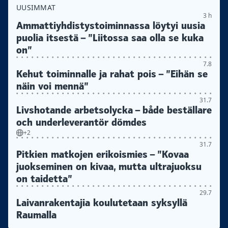
UUSIMMAT
3 h
Ammattiyhdistys­toiminnassa löytyi uusia
puolia itsestä – ”Liitossa saa olla se kuka
on”
7.8
Kehut toiminnalle ja rahat pois – ”Eihän se
näin voi mennä”
31.7
Livshotande arbetsolycka – både beställare
och underleverantör dömdes
+2
31.7
Pitkien matkojen erikoismies – ”Kovaa
juokseminen on kivaa, mutta ultrajuoksu
on taidetta”
29.7
Laivanrakentajia koulutetaan syksyllä
Raumalla