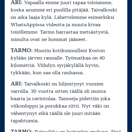
ARI:
Vapaalla emme juuri tapaa toisiamme,
koska asumme eri puolilla pitäjää. Taivalkoski
on aika laaja kylä. Lähettelemme esimerkiksi
WhatsAppissa videoita ja muuta kivaa
toisillemme. Tarmo harrastaa metsästystä,
minulta ovat ne hommat jääneet.
TARMO:
Muutin kotikonnuilleni Koston
kylään järven rannalle. Työmatkaa on 40
kilometriä. Viihdyn syrjäkylällä hyvin,
tykkään, kun saa olla rauhassa.
ARI:
Taivalkoski on hiljentynyt vuosien
varrella. 30 vuotta sitten täällä oli monta
baaria ja ravintolaa. Tansseja pidettiin joka
viikonloppu ja porukkaa riitti. Nyt väki on
vähentynyt eikä täällä ole juuri mitään
tapahtumia.
TARMO: