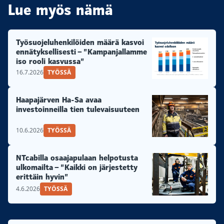
Lue myös nämä
Työsuojeluhenkilöiden määrä kasvoi
ennätyksellisesti – ”Kampanjallamme
iso rooli kasvussa”
16.7.2026
TYÖSSÄ
Haapajärven Ha-Sa avaa
investoinneilla tien tulevaisuuteen
10.6.2026
TYÖSSÄ
NTcabilla osaajapulaan helpotusta
ulkomailta – ”Kaikki on järjestetty
erittäin hyvin”
4.6.2026
TYÖSSÄ