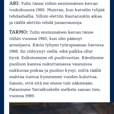
ARI:
Tulin tänne töihin ensimmäisen kerran
toukokuussa 1985. Muistan, kun katselin tyhjää
tehdashallia. Silloin elettiin Rautaruukin aikaa
ja täällä alettiin tehdä junanvaunuja.
TARMO:
Tulin ensimmäisen kerran tänne
töihin vuonna 1985, kun olin päässyt
armeijasta. Kävin lyhyen työrupeaman Savossa
1988. En viihtynyt siellä, eikä palkka ollut
hyvä. Esikoisemme oli puolivuotias. Kävelimme
puolison kanssa nukuttamassa vaunuissa
nukkuvaa poikaa ja puoliso kysyi, miltä täällä
mahtaa tuntua kymmenen vuoden kuluttua.
Sanoin, että sitä me emme tule näkemään.
Palasimme Taivalkoskelle melkein saman tien,
vuonna 1989.