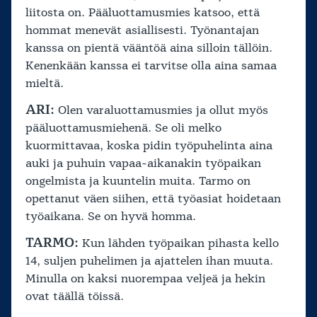
liitosta on. Pääluottamusmies katsoo, että
hommat menevät asiallisesti. Työnantajan
kanssa on pientä vääntöä aina silloin tällöin.
Kenenkään kanssa ei tarvitse olla aina samaa
mieltä.
ARI:
Olen varaluottamusmies ja ollut myös
pääluottamusmiehenä. Se oli melko
kuormittavaa, koska pidin työpuhelinta aina
auki ja puhuin vapaa-aikanakin työpaikan
ongelmista ja kuuntelin muita. Tarmo on
opettanut väen siihen, että työasiat hoidetaan
työaikana. Se on hyvä homma.
TARMO:
Kun lähden työpaikan pihasta kello
14, suljen puhelimen ja ajattelen ihan muuta.
Minulla on kaksi nuorempaa veljeä ja hekin
ovat täällä töissä.