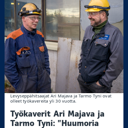
Levyseppähitsaajat Ari Majava ja Tarmo Tyni ovat
olleet työkavereita yli 30 vuotta.
Työkaverit Ari Majava ja
Tarmo Tyni: ”Huumoria