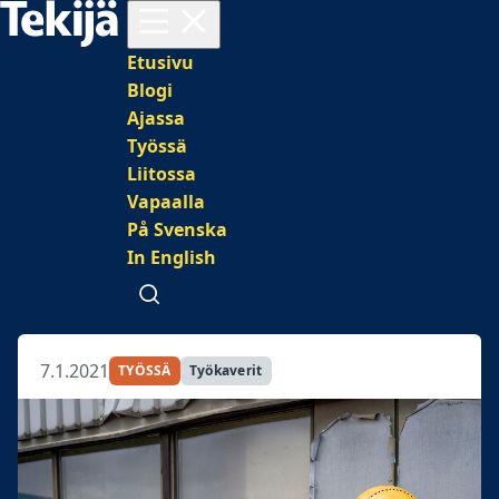
Avaa valikko
Päävalikko
Etusivu
Blogi
Ajassa
Työssä
Liitossa
Vapaalla
På Svenska
In English
Avaa haku
7.1.2021
TYÖSSÄ
Työkaverit