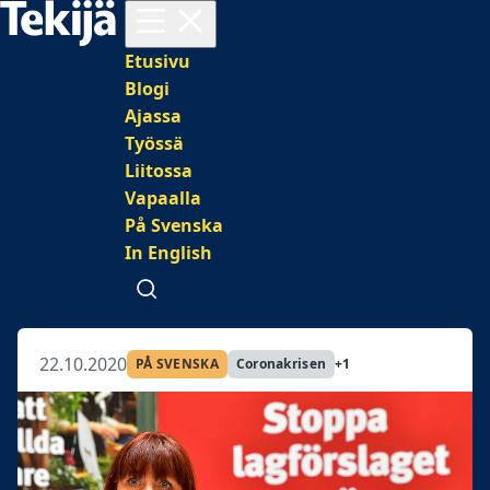
Avaa valikko
Päävalikko
Etusivu
Blogi
Ajassa
Työssä
Liitossa
Vapaalla
På Svenska
In English
Avaa haku
22.10.2020
PÅ SVENSKA
Coronakrisen
+1