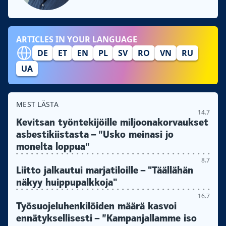
ARTICLES IN YOUR LANGUAGE
DE
ET
EN
PL
SV
RO
VN
RU
UA
MEST LÄSTA
14.7
Kevitsan työntekijöille miljoonakorvaukset
asbestikiistasta – ”Usko meinasi jo
monelta loppua”
8.7
Liitto jalkautui marjatiloille – "Täällähän
näkyy huippupalkkoja"
16.7
Työsuojeluhenkilöiden määrä kasvoi
ennätyksellisesti – ”Kampanjallamme iso