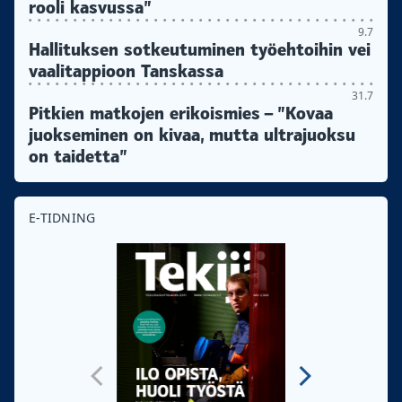
rooli kasvussa”
9.7
Hallituksen sotkeutuminen työehtoihin vei
vaalitappioon Tanskassa
31.7
Pitkien matkojen erikoismies – ”Kovaa
juokseminen on kivaa, mutta ultrajuoksu
on taidetta”
E-TIDNING