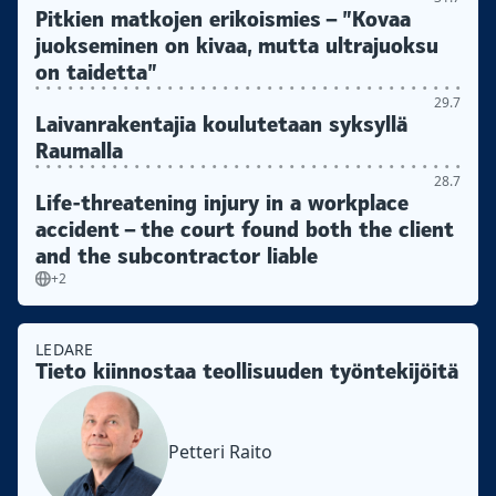
Pitkien matkojen erikoismies – ”Kovaa
juokseminen on kivaa, mutta ultrajuoksu
on taidetta”
29.7
Laivanrakentajia koulutetaan syksyllä
Raumalla
28.7
Life-threatening injury in a workplace
accident – the court found both the client
and the subcontractor liable
+2
LEDARE
Tieto kiinnostaa teollisuuden työntekijöitä
Petteri Raito