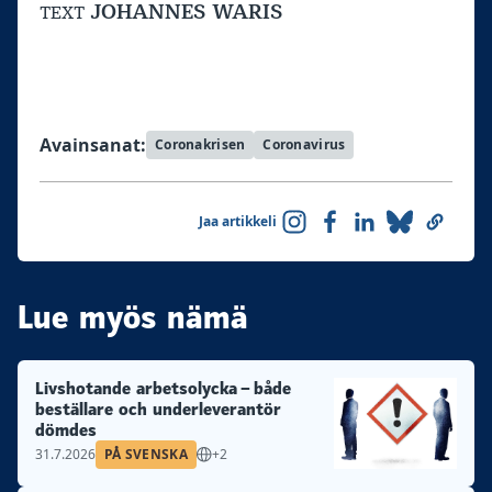
JOHANNES WARIS
TEXT
Avainsanat:
Coronakrisen
Coronavirus
Jaa artikkeli
Lue myös nämä
Livshotande arbetsolycka – både
beställare och underleverantör
dömdes
31.7.2026
PÅ SVENSKA
+2