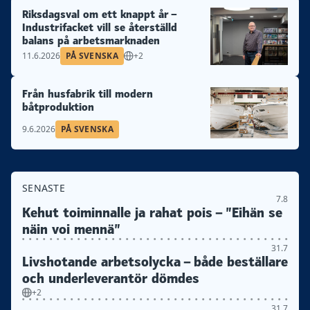
Riksdagsval om ett knappt år –
Industrifacket vill se återställd
balans på arbetsmarknaden
11.6.2026
PÅ SVENSKA
+2
Från husfabrik till modern
båtproduktion
9.6.2026
PÅ SVENSKA
SENASTE
7.8
Kehut toiminnalle ja rahat pois – ”Eihän se
näin voi mennä”
31.7
Livshotande arbetsolycka – både beställare
och underleverantör dömdes
+2
31.7