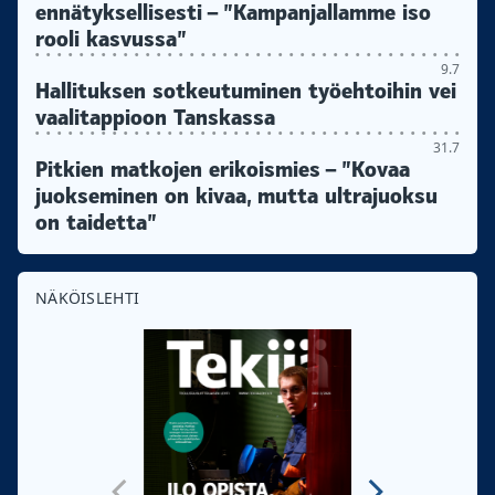
ennätyksellisesti – ”Kampanjallamme iso
rooli kasvussa”
9.7
Hallituksen sotkeutuminen työehtoihin vei
vaalitappioon Tanskassa
31.7
Pitkien matkojen erikoismies – ”Kovaa
juokseminen on kivaa, mutta ultrajuoksu
on taidetta”
NÄKÖISLEHTI