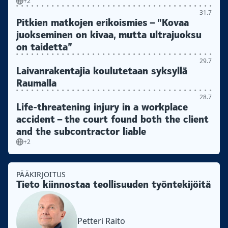
+2
31.7
Pitkien matkojen erikoismies – ”Kovaa
juokseminen on kivaa, mutta ultrajuoksu
on taidetta”
29.7
Laivanrakentajia koulutetaan syksyllä
Raumalla
28.7
Life-threatening injury in a workplace
accident – the court found both the client
and the subcontractor liable
+2
PÄÄKIRJOITUS
Tieto kiinnostaa teollisuuden työntekijöitä
Petteri Raito