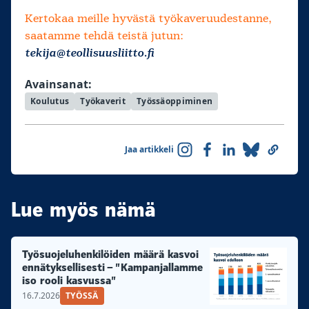
Kertokaa meille hyvästä työkaveruudestanne,
saatamme tehdä teistä jutun:
tekija@teollisuusliitto.fi
Avainsanat:
Koulutus
Työkaverit
Työssäoppiminen
Jaa artikkeli
Lue myös nämä
Työsuojeluhenkilöiden määrä kasvoi
ennätyksellisesti – ”Kampanjallamme
iso rooli kasvussa”
16.7.2026
TYÖSSÄ