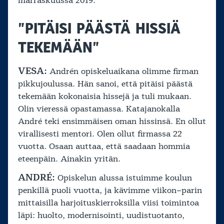
marraskuussa 2019.
”PITÄISI PÄÄSTÄ HISSIÄ
TEKEMÄÄN”
VESA:
Andrén opiskeluaikana olimme firman
pikkujoulussa. Hän sanoi, että pitäisi päästä
tekemään kokonaisia hissejä ja tuli mukaan.
Olin vieressä opastamassa. Katajanokalla
André teki ensimmäisen oman hissinsä. En ollut
virallisesti mentori. Olen ollut firmassa 22
vuotta. Osaan auttaa, että saadaan hommia
eteenpäin. Ainakin yritän.
ANDRÉ:
Opiskelun alussa istuimme koulun
penkillä puoli vuotta, ja kävimme viikon–parin
mittaisilla harjoituskierroksilla viisi toimintoa
läpi: huolto, modernisointi, uudistuotanto,