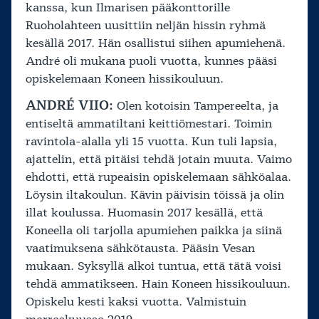
kanssa, kun Ilmarisen pääkonttorille
Ruoholahteen uusittiin neljän hissin ryhmä
kesällä 2017. Hän osallistui siihen apumiehenä.
André oli mukana puoli vuotta, kunnes pääsi
opiskelemaan Koneen hissikouluun.
ANDRÉ VIIO:
Olen kotoisin Tampereelta, ja
entiseltä ammatiltani keittiömestari. Toimin
ravintola-alalla yli 15 vuotta. Kun tuli lapsia,
ajattelin, että pitäisi tehdä jotain muuta. Vaimo
ehdotti, että rupeaisin opiskelemaan sähköalaa.
Löysin iltakoulun. Kävin päivisin töissä ja olin
illat koulussa. Huomasin 2017 kesällä, että
Koneella oli tarjolla apumiehen paikka ja siinä
vaatimuksena sähkötausta. Pääsin Vesan
mukaan. Syksyllä alkoi tuntua, että tätä voisi
tehdä ammatikseen. Hain Koneen hissikouluun.
Opiskelu kesti kaksi vuotta. Valmistuin