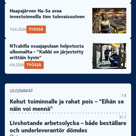
Haapajärven Ha-Sa avaa
investoinneilla tien tulevaisuuteen
10.6.2026
TYÖSSÄ
NTcabilla osaajapulaan helpotusta
ulkomailta – ”Kaikki on järjestetty
erittäin hyvin”
4.6.2026
TYÖSSÄ
UUSIMMAT
7.8
Kehut toiminnalle ja rahat pois – ”Eihän se
näin voi mennä”
31.7
Livshotande arbetsolycka – både beställare
och underleverantör dömdes