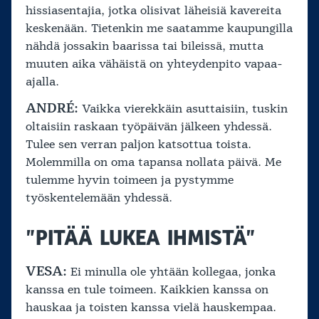
hissiasentajia, jotka olisivat läheisiä kavereita
keskenään. Tietenkin me saatamme kaupungilla
nähdä jossakin baarissa tai bileissä, mutta
muuten aika vähäistä on yhteydenpito vapaa-
ajalla.
ANDRÉ:
Vaikka vierekkäin asuttaisiin, tuskin
oltaisiin raskaan työpäivän jälkeen yhdessä.
Tulee sen verran paljon katsottua toista.
Molemmilla on oma tapansa nollata päivä. Me
tulemme hyvin toimeen ja pystymme
työskentelemään yhdessä.
”PITÄÄ LUKEA IHMISTÄ”
VESA:
Ei minulla ole yhtään kollegaa, jonka
kanssa en tule toimeen. Kaikkien kanssa on
hauskaa ja toisten kanssa vielä hauskempaa.