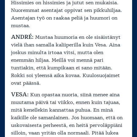
Hissimies on hissimies ja jutut sen mukaisia.
Nuoremmat asentajat oppivat sen pikkuhiljaa.
Asentajan työ on raakaa peliä ja huumori on
mustaa.
ANDRÉ:
Mustaa huumoria en ole sisäistänyt
vielä ihan samalla kaliiperilla kuin Vesa. Aina
joskus minulta irtoaa vitsi, mutta olen
enemmän hiljaa. Meillä voi mennä pari
tuntiakin, että kumpikaan ei sano mitään.
Rokki soi yleensä aika kovaa. Kuulosuojaimet
ovat päässä.
VESA:
Kun opastaa nuoria, siinä menee aina
muutama päivä tai viikko, ennen kuin tajuaa,
mitä kenellekin kannattaa puhua. En minä
kaikille ole samanlainen. Jos huomaan, että on
uskovaisesta perheestä, en heitä pervoläppiäni
silloin, vaan yritän olla normaali. Pitää lukea