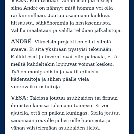
VESA:
Kun tehdään vähän isompia hissejä,
siinä André on nähnyt mitä homma voi olla
rankimmillaan. Joutuu osaamaan kaikkea:
hitsausta, sähköhommia ja hissiasennusta.
Välillä maalataan ja välillä tehdään jalkalistoja.
ANDRÉ:
Viimeisin projekti on ollut silmiä
avaava. Ei sitä yksinään pystyisi tekemään.
Kaikki osat ja tavarat ovat niin painavia, että
meiltä kahdeltakin loppuvat voimat kesken.
Työ on monipuolista ja vaatii erilaisia
kädentaitoja ja siihen päälle vielä
vuorovaikutustaitoja.
VESA:
Taloissa joutuu asukkaiden tai firman
ihmisten kanssa tulemaan toimeen. Ei voi
ajatella, että on paikan kuningas. Siellä joutuu
sanomaan rouville ja herroille huomenta ja
vähän väistelemään asukkaiden tieltä.