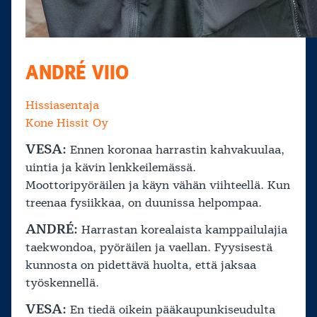
ANDRÉ VIIO
Hissiasentaja
Kone Hissit Oy
VESA:
Ennen koronaa harrastin kahvakuulaa,
uintia ja kävin lenkkeilemässä.
Moottoripyöräilen ja käyn vähän viihteellä. Kun
treenaa fysiikkaa, on duunissa helpompaa.
ANDRÉ:
Harrastan korealaista kamppailulajia
taekwondoa, pyöräilen ja vaellan. Fyysisestä
kunnosta on pidettävä huolta, että jaksaa
työskennellä.
VESA:
En tiedä oikein pääkaupunkiseudulta