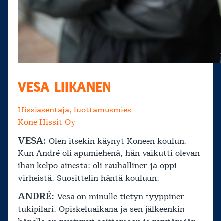
VESA LIIKANEN
Hissiasentaja, luottamusmies
Kone Hissit Oy
VESA:
Olen itsekin käynyt Koneen koulun.
Kun André oli apumiehenä, hän vaikutti olevan
ihan kelpo ainesta: oli rauhallinen ja oppi
virheistä. Suosittelin häntä kouluun.
ANDRÉ:
Vesa on minulle tietyn tyyppinen
tukipilari. Opiskeluaikana ja sen jälkeenkin