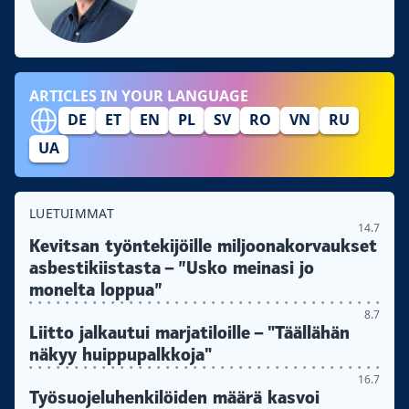
ARTICLES IN YOUR LANGUAGE
DE
ET
EN
PL
SV
RO
VN
RU
UA
LUETUIMMAT
14.7
Kevitsan työntekijöille miljoonakorvaukset
asbestikiistasta – ”Usko meinasi jo
monelta loppua”
8.7
Liitto jalkautui marjatiloille – "Täällähän
näkyy huippupalkkoja"
16.7
Työsuojeluhenkilöiden määrä kasvoi