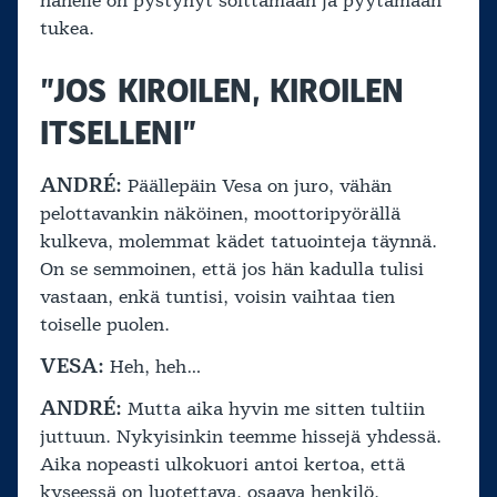
hänelle on pystynyt soittamaan ja pyytämään
tukea.
”JOS KIROILEN, KIROILEN
ITSELLENI”
ANDRÉ:
Päällepäin Vesa on juro, vähän
pelottavankin näköinen, moottoripyörällä
kulkeva, molemmat kädet tatuointeja täynnä.
On se semmoinen, että jos hän kadulla tulisi
vastaan, enkä tuntisi, voisin vaihtaa tien
toiselle puolen.
VESA:
Heh, heh…
ANDRÉ:
Mutta aika hyvin me sitten tultiin
juttuun. Nykyisinkin teemme hissejä yhdessä.
Aika nopeasti ulkokuori antoi kertoa, että
kyseessä on luotettava, osaava henkilö.