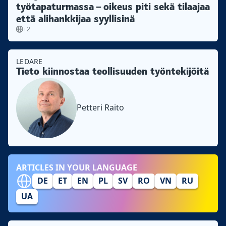
työtapaturmassa – oikeus piti sekä tilaajaa
että alihankkijaa syyllisinä
+2
LEDARE
Tieto kiinnostaa teollisuuden työntekijöitä
Petteri Raito
ARTICLES IN YOUR LANGUAGE
DE
ET
EN
PL
SV
RO
VN
RU
UA