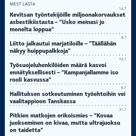
MEST LÄSTA
14.7
Kevitsan työntekijöille miljoonakorvaukset
asbestikiistasta – ”Usko meinasi jo
monelta loppua”
8.7
Liitto jalkautui marjatiloille – "Täällähän
näkyy huippupalkkoja"
16.7
Työsuojeluhenkilöiden määrä kasvoi
ennätyksellisesti – ”Kampanjallamme iso
rooli kasvussa”
9.7
Hallituksen sotkeutuminen työehtoihin vei
vaalitappioon Tanskassa
31.7
Pitkien matkojen erikoismies – ”Kovaa
juokseminen on kivaa, mutta ultrajuoksu
on taidetta”