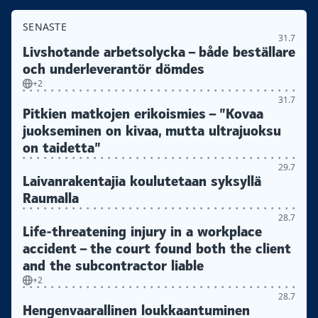
SENASTE
31.7
Livshotande arbetsolycka – både beställare
och underleverantör dömdes
+2
31.7
Pitkien matkojen erikoismies – ”Kovaa
juokseminen on kivaa, mutta ultrajuoksu
on taidetta”
29.7
Laivanrakentajia koulutetaan syksyllä
Raumalla
28.7
Life-threatening injury in a workplace
accident – the court found both the client
and the subcontractor liable
+2
28.7
Hengenvaarallinen loukkaantuminen