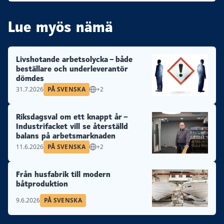
Lue myös nämä
Livshotande arbetsolycka – både
beställare och underleverantör
dömdes
31.7.2026
PÅ SVENSKA
+2
Riksdagsval om ett knappt år –
Industrifacket vill se återställd
balans på arbetsmarknaden
11.6.2026
PÅ SVENSKA
+2
Från husfabrik till modern
båtproduktion
9.6.2026
PÅ SVENSKA