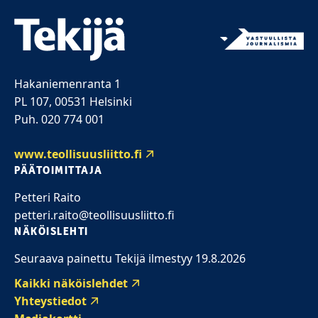
Hakaniemenranta 1
PL 107, 00531 Helsinki
Puh. 020 774 001
www.teollisuusliitto.fi
PÄÄTOIMITTAJA
Petteri Raito
petteri.raito@teollisuusliitto.fi
NÄKÖISLEHTI
Seuraava painettu Tekijä ilmestyy 19.8.2026
Kaikki näköislehdet
Yhteystiedot