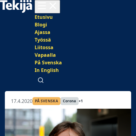
Avaa valikko
Päävalikko
Etusivu
Blogi
Ajassa
Työssä
Liitossa
Vapaalla
På Svenska
In English
Avaa haku
17.4.2020
PÅ SVENSKA
Corona
+1