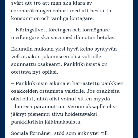
svårt att tro att man ska klara av
coronaräkningen enbart med att beskatta
konsumtion och vanliga löntagare.
– Näringslivet, företagen och förmögnare
medborgare ska vara med då notan betalas.
Eklundin mukaan yksi hyvä keino syntyvän
velkataakan jakamiseen olisi valtiolle
suunnattu osakeanti. Pankkikriisistä on
otettava nyt opiksi.
– Pankkikriisin aikana ei harrastettu pankkien
osakkeiden ostamista valtiolle. Jos osakkeita
olisi ollut, niitä olisi voinut sitten myydä
tilanteen parannuttua. Veronmaksajille olisi
jäänyt pienempi siivu hoidettavaksi
pankkikriisin jälkimaksuista.
Sociala förmåner, stöd som anknyter till