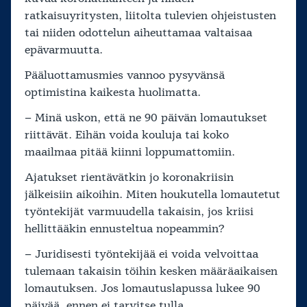
ratkaisuyritysten, liitolta tulevien ohjeistusten
tai niiden odottelun aiheuttamaa valtaisaa
epävarmuutta.
Pääluottamusmies vannoo pysyvänsä
optimistina kaikesta huolimatta.
– Minä uskon, että ne 90 päivän lomautukset
riittävät. Eihän voida kouluja tai koko
maailmaa pitää kiinni loppumattomiin.
Ajatukset rientävätkin jo koronakriisin
jälkeisiin aikoihin. Miten houkutella lomautetut
työntekijät varmuudella takaisin, jos kriisi
hellittääkin ennusteltua nopeammin?
– Juridisesti työntekijää ei voida velvoittaa
tulemaan takaisin töihin kesken määräaikaisen
lomautuksen. Jos lomautuslapussa lukee 90
päivää, ennen ei tarvitse tulla.