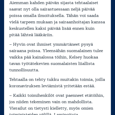
Aiemman kahden päivän sijasta tehtaalaiset
saavat nyt olla sairastuessaan neljä päivää
poissa omalla ilmoituksella. Tähän voi saada
vielä tarpeen mukaan ja sairaanhoitajan kanssa
keskustellen kaksi päivää lisää ennen kuin
pitää lähteä lääkäriin.
– Hyvin ovat ihmiset ymmärtäneet pysyä
sairaana poissa. Yleensähän suomalainen tulee
vaikka pää kainalossa töihin, Kelsey huokaa
tavan työtätekevien suomalaisten liiallista
tunnollisuutta.
Tehtaalla on tehty tukku muitakin toimia, joilla
koronaviruksen leviämistä yritetään estää.
– Kaikki toimihenkilöt ovat paenneet etätöihin,
jos niiden tekeminen vain on mahdollista.
Vierailut on tietysti kielletty, myös omien
toimipisteiden välillä. Laminoituja