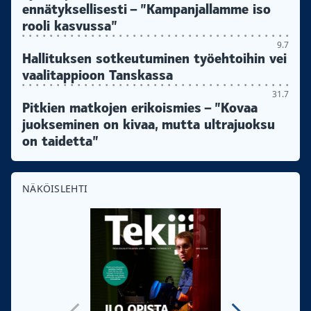
ennätyksellisesti – ”Kampanjallamme iso
rooli kasvussa”
9.7
Hallituksen sotkeutuminen työehtoihin vei
vaalitappioon Tanskassa
31.7
Pitkien matkojen erikoismies – ”Kovaa
juokseminen on kivaa, mutta ultrajuoksu
on taidetta”
NÄKÖISLEHTI