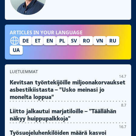
ARTICLES IN YOUR LANGUAGE
DE
ET
EN
PL
SV
RO
VN
RU
UA
LUETUIMMAT
14.7
Kevitsan työntekijöille miljoonakorvaukset
asbestikiistasta – ”Usko meinasi jo
monelta loppua”
8.7
Liitto jalkautui marjatiloille – "Täällähän
näkyy huippupalkkoja"
16.7
Työsuojeluhenkilöiden määrä kasvoi