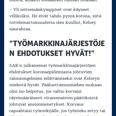
huolta, ainakin sosiaalisen median mukaan.
– Yli seitsemänkymppiset ovat käyneet
villikoiksi. He eivät tahdo pysyä kotona, siitä
tottelemattomuudesta olen kuullut, Kelsey
naurahtaa.
”TYÖMARKKINAJÄRJESTÖJE
N EHDOTUKSET HYVÄT!”
SAK:n julkaisemat työmarkkinajärjestöjen
ehdotukset koronaepidemiasta johtuvien
talousongelmien selättämiseksi ovat Kelseyn
mielestä hyvät. Pääluottamusmiehen mukaan
olisi iso helpotus, jos valtio korvaisi
täysimääräisesti viranomaisten päätöksistä
johtuvat ansionmenetykset. Korvaus
rapsahtaisi työntekijälle, jos työnteko estyy tai