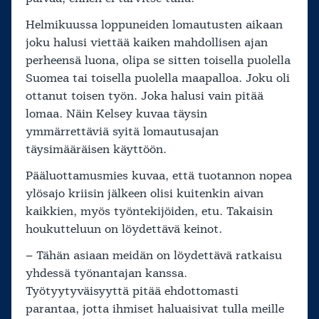
Helmikuussa loppuneiden lomautusten aikaan
joku halusi viettää kaiken mahdollisen ajan
perheensä luona, olipa se sitten toisella puolella
Suomea tai toisella puolella maapalloa. Joku oli
ottanut toisen työn. Joka halusi vain pitää
lomaa. Näin Kelsey kuvaa täysin
ymmärrettäviä syitä lomautusajan
täysimääräisen käyttöön.
Pääluottamusmies kuvaa, että tuotannon nopea
ylösajo kriisin jälkeen olisi kuitenkin aivan
kaikkien, myös työntekijöiden, etu. Takaisin
houkutteluun on löydettävä keinot.
– Tähän asiaan meidän on löydettävä ratkaisu
yhdessä työnantajan kanssa.
Työtyytyväisyyttä pitää ehdottomasti
parantaa, jotta ihmiset haluaisivat tulla meille