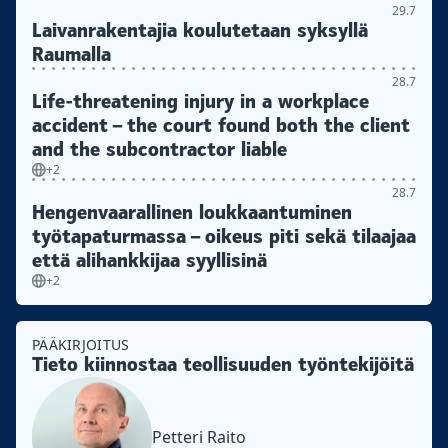
29.7
Laivanrakentajia koulutetaan syksyllä
Raumalla
28.7
Life-threatening injury in a workplace
accident – the court found both the client
and the subcontractor liable
+2
28.7
Hengenvaarallinen loukkaantuminen
työtapaturmassa – oikeus piti sekä tilaajaa
että alihankkijaa syyllisinä
+2
PÄÄKIRJOITUS
Tieto kiinnostaa teollisuuden työntekijöitä
Petteri Raito