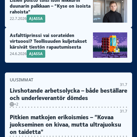
Lisien poisto toisi ison leikkurin
duunarin palkkaan – ”Kyse on isoista
rahoista”
22.7.2026
AJASSA
Asfalttiprinssi vai sorateiden
virtuoosi? Teollisuuden kuljetukset
kärsivät tiestön rapautumisesta
24.6.2026
AJASSA
UUSIMMAT
31.7
Livshotande arbetsolycka – både beställare
och underleverantör dömdes
+2
31.7
Pitkien matkojen erikoismies – ”Kovaa
juokseminen on kivaa, mutta ultrajuoksu
on taidetta”