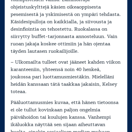
ohjeistuskylttejä käsien oikeaoppisesta
pesemisestä ja yskimisestä on ympäri tehdasta.
Käsidesipulloja on kaikkialla, ja siivousta ja
desinfiointia on tehostettu. Ruokalassa on
siirrytty buffet-tarjonnasta annosteluun. Vain
ruoan jakaja koskee ottimiin ja hän ojentaa
täyden lautasen ruokailijoille.
– Ulkomailta tulleet ovat jääneet kahden viikon
karanteeniin, yhteensä noin 40 henkeä,
joukossa pari luottamusmiestäkin. Mielelläni
heidän kanssaan tätä taakkaa jakaisin, Kelsey
toteaa.
Pääluottamusmies kuvaa, että hänen tietoonsa
ei ole tullut kovinkaan paljon ongelmia
päivähoidon tai koulujen kanssa. Vanhempi
ikäluokka näyttää sen sijaan aiheuttavan