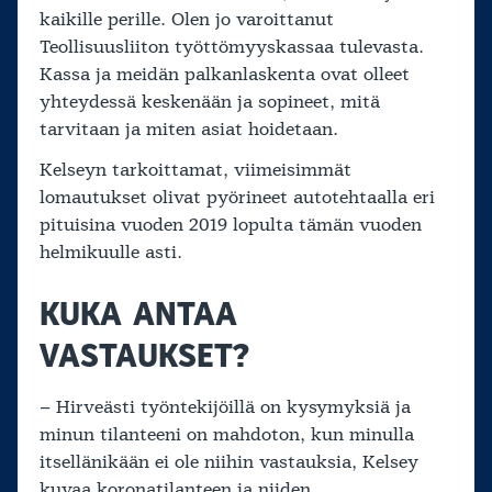
kaikille perille. Olen jo varoittanut
Teollisuusliiton työttömyyskassaa tulevasta.
Kassa ja meidän palkanlaskenta ovat olleet
yhteydessä keskenään ja sopineet, mitä
tarvitaan ja miten asiat hoidetaan.
Kelseyn tarkoittamat, viimeisimmät
lomautukset olivat pyörineet autotehtaalla eri
pituisina vuoden 2019 lopulta tämän vuoden
helmikuulle asti.
KUKA ANTAA
VASTAUKSET?
– Hirveästi työntekijöillä on kysymyksiä ja
minun tilanteeni on mahdoton, kun minulla
itsellänikään ei ole niihin vastauksia, Kelsey
kuvaa koronatilanteen ja niiden