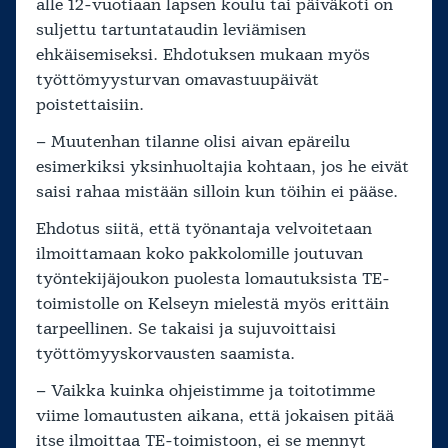
alle 12-vuotiaan lapsen koulu tai päiväkoti on
suljettu tartuntataudin leviämisen
ehkäisemiseksi. Ehdotuksen mukaan myös
työttömyysturvan omavastuupäivät
poistettaisiin.
– Muutenhan tilanne olisi aivan epäreilu
esimerkiksi yksinhuoltajia kohtaan, jos he eivät
saisi rahaa mistään silloin kun töihin ei pääse.
Ehdotus siitä, että työnantaja velvoitetaan
ilmoittamaan koko pakkolomille joutuvan
työntekijäjoukon puolesta lomautuksista TE-
toimistolle on Kelseyn mielestä myös erittäin
tarpeellinen. Se takaisi ja sujuvoittaisi
työttömyyskorvausten saamista.
– Vaikka kuinka ohjeistimme ja toitotimme
viime lomautusten aikana, että jokaisen pitää
itse ilmoittaa TE-toimistoon, ei se mennyt