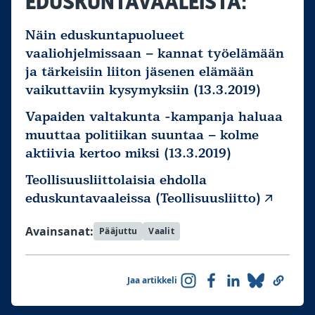
EDUSKUNTAVAALEISTA:
Näin eduskuntapuolueet
vaaliohjelmissaan – kannat työelämään
ja tärkeisiin liiton jäsenen elämään
vaikuttaviin kysymyksiin (13.3.2019)
Vapaiden valtakunta -kampanja haluaa
muuttaa politiikan suuntaa – kolme
aktiivia kertoo miksi (13.3.2019)
Teollisuusliittolaisia ehdolla
eduskuntavaaleissa (Teollisuusliitto)
Avainsanat:
Pääjuttu
Vaalit
Jaa artikkeli