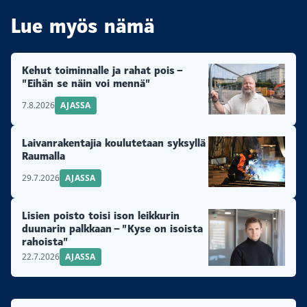
Lue myös nämä
Kehut toiminnalle ja rahat pois –
”Eihän se näin voi mennä”
7.8.2026
AJASSA
Laivanrakentajia koulutetaan syksyllä
Raumalla
29.7.2026
AJASSA
Lisien poisto toisi ison leikkurin
duunarin palkkaan – ”Kyse on isoista
rahoista”
22.7.2026
AJASSA