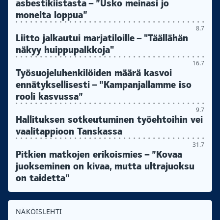
asbestikiistasta – ”Usko meinasi jo
monelta loppua”
8.7
Liitto jalkautui marjatiloille – "Täällähän
näkyy huippupalkkoja"
16.7
Työsuojeluhenkilöiden määrä kasvoi
ennätyksellisesti – ”Kampanjallamme iso
rooli kasvussa”
9.7
Hallituksen sotkeutuminen työehtoihin vei
vaalitappioon Tanskassa
31.7
Pitkien matkojen erikoismies – ”Kovaa
juokseminen on kivaa, mutta ultrajuoksu
on taidetta”
NÄKÖISLEHTI