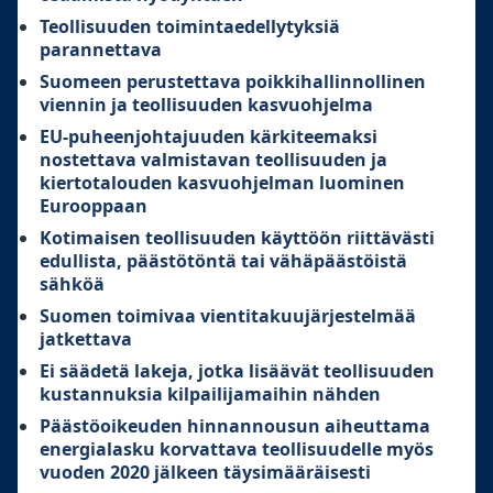
Teollisuuden toimintaedellytyksiä
parannettava
Suomeen perustettava poikkihallinnollinen
viennin ja teollisuuden kasvuohjelma
EU-puheenjohtajuuden kärkiteemaksi
nostettava valmistavan teollisuuden ja
kiertotalouden kasvuohjelman luominen
Eurooppaan
Kotimaisen teollisuuden käyttöön riittävästi
edullista, päästötöntä tai vähäpäästöistä
sähköä
Suomen toimivaa vientitakuujärjestelmää
jatkettava
Ei säädetä lakeja, jotka lisäävät teollisuuden
kustannuksia kilpailijamaihin nähden
Päästöoikeuden hinnannousun aiheuttama
energialasku korvattava teollisuudelle myös
vuoden 2020 jälkeen täysimääräisesti