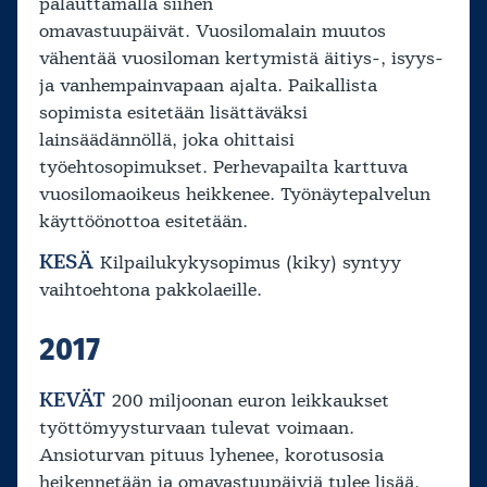
palauttamalla siihen
omavastuupäivät. Vuosilomalain muutos
vähentää vuosiloman kertymistä äitiys-, isyys-
ja vanhempainvapaan ajalta. Paikallista
sopimista esitetään lisättäväksi
lainsäädännöllä, joka ohittaisi
työehtosopimukset. Perhevapailta karttuva
vuosilomaoikeus heikkenee. Työnäytepalvelun
käyttöönottoa esitetään.
KESÄ
Kilpailukykysopimus (kiky) syntyy
vaihtoehtona pakkolaeille.
2017
KEVÄT
200 miljoonan euron leikkaukset
työttömyysturvaan tulevat voimaan.
Ansioturvan pituus lyhenee, korotusosia
heikennetään ja omavastuupäiviä tulee lisää.