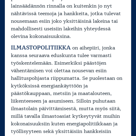
lainsäädännön rinnalla on kuitenkin jo nyt
nähtävissä teemoja ja hankkeita, jotka tulevat
nousemaan esiin joko yksittäisinä lakeina tai
mahdollisesti useisiin lakeihin yhteydessä
olevina kokonaisuuksina.
ILMASTOPOLITIIKKA
on aihepiiri, jonka
kanssa seuraava eduskunta tulee varmasti
työskentelemään. Esimerkiksi päästöjen
vähentämisen voi olettaa nousevan esiin
hallituspohjasta riippumatta. Se puolestaan on
kytköksissä energiankäyttöön ja
päästökauppaan, metsiin ja maatalouteen,
liikenteeseen ja asumiseen. Silloin puhutaan
ilmastolain päivittämisestä, mutta myös siitä,
millä tavalla ilmastoasiat kytkeytyvät muihin
kokonaisuuksiin kuten energiapolitiikkaan ja
työllisyyteen sekä yksittäisiin hankkeisiin