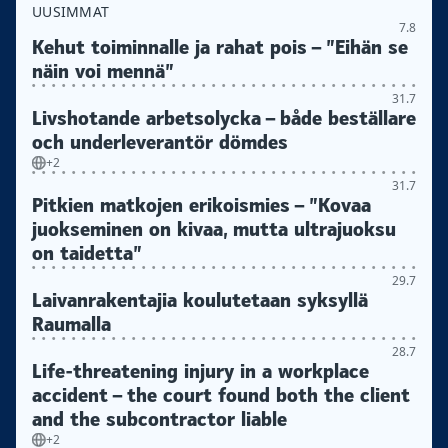
UUSIMMAT
7.8
Kehut toiminnalle ja rahat pois – ”Eihän se
näin voi mennä”
31.7
Livshotande arbetsolycka – både beställare
och underleverantör dömdes
+2
31.7
Pitkien matkojen erikoismies – ”Kovaa
juokseminen on kivaa, mutta ultrajuoksu
on taidetta”
29.7
Laivanrakentajia koulutetaan syksyllä
Raumalla
28.7
Life-threatening injury in a workplace
accident – the court found both the client
and the subcontractor liable
+2