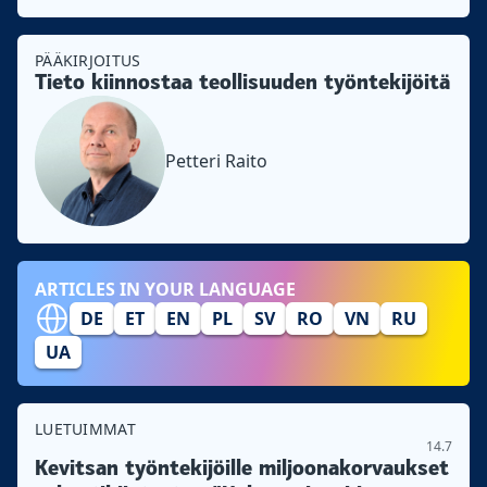
PÄÄKIRJOITUS
Tieto kiinnostaa teollisuuden työntekijöitä
Petteri Raito
ARTICLES IN YOUR LANGUAGE
DE
ET
EN
PL
SV
RO
VN
RU
UA
LUETUIMMAT
14.7
Kevitsan työntekijöille miljoonakorvaukset