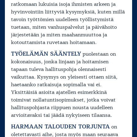
ratkomaan lukuisia isoja ihmisten arkeen ja
hyvinvointiin liittyviä kysymyksiä, kuten millä
tavoin työttömien uudelleen työllistymistä
tuetaan, miten vanhuspalvelut ja päivähoito
järjestetään ja miten maahanmuuttoa ja
kotouttamista ruvetaan hoitamaan.
TYÖELÄMÄN SÄÄNTELY
puolestaan on
kokonaisuus, jonka linjaan ja hoitamisen
tapaan tuleva hallituspohja olennaisesti
vaikuttaa. Kysymys on yleisesti ottaen siitä,
haetaanko ratkaisuja sopimalla vai ei.
Yksittäisiä asioita ajatellen esimerkkinä
toimivat nollatuntisopimukset, jotka voivat
hallituspohjasta riippuen nousta uudelleen
arvioitavaksi tai jäädä nykyiseen tilaansa.
HARMAAN TALOUDEN TORJUNTA
on
oletettavasti aihe, josta myös maan seuraava