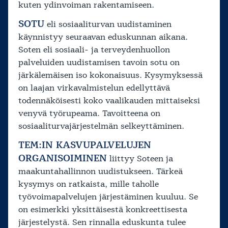
kuten ydinvoiman rakentamiseen.
SOTU
eli sosiaaliturvan uudistaminen
käynnistyy seuraavan eduskunnan aikana.
Soten eli sosiaali- ja terveydenhuollon
palveluiden uudistamisen tavoin sotu on
järkälemäisen iso kokonaisuus. Kysymyksessä
on laajan virkavalmistelun edellyttävä
todennäköisesti koko vaalikauden mittaiseksi
venyvä työrupeama. Tavoitteena on
sosiaaliturvajärjestelmän selkeyttäminen.
TEM:IN KASVUPALVELUJEN
ORGANISOIMINEN
liittyy Soteen ja
maakuntahallinnon uudistukseen. Tärkeä
kysymys on ratkaista, mille taholle
työvoimapalvelujen järjestäminen kuuluu. Se
on esimerkki yksittäisestä konkreettisesta
järjestelystä. Sen rinnalla eduskunta tulee