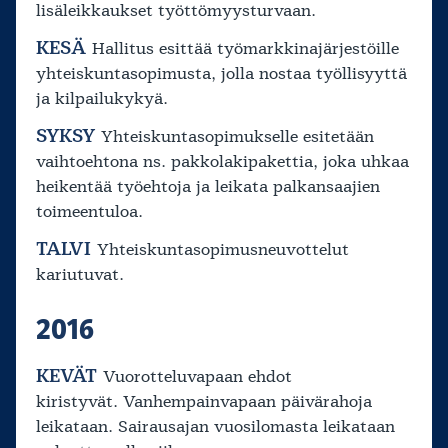
lisäleikkaukset työttömyysturvaan.
KESÄ
Hallitus esittää työmarkkinajärjestöille
yhteiskuntasopimusta, jolla nostaa työllisyyttä
ja kilpailukykyä.
SYKSY
Yhteiskuntasopimukselle esitetään
vaihtoehtona ns. pakkolakipakettia, joka uhkaa
heikentää työehtoja ja leikata palkansaajien
toimeentuloa.
TALVI
Yhteiskuntasopimusneuvottelut
kariutuvat.
2016
KEVÄT
Vuorotteluvapaan ehdot
kiristyvät. Vanhempainvapaan päivärahoja
leikataan. Sairausajan vuosilomasta leikataan