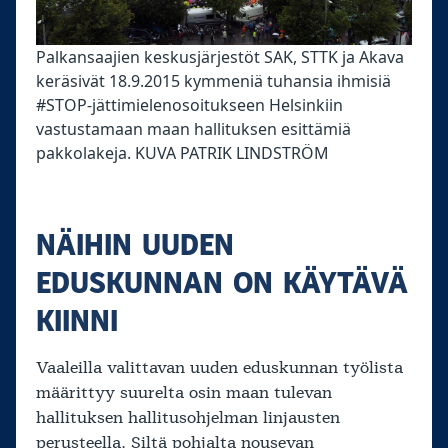
Palkansaajien keskusjärjestöt SAK, STTK ja Akava
keräsivät 18.9.2015 kymmeniä tuhansia ihmisiä
#STOP-jättimielenosoitukseen Helsinkiin
vastustamaan maan hallituksen esittämiä
pakkolakeja. KUVA PATRIK LINDSTRÖM
NÄIHIN UUDEN
EDUSKUNNAN ON KÄYTÄVÄ
KIINNI
Vaaleilla valittavan uuden eduskunnan työlista
määrittyy suurelta osin maan tulevan
hallituksen hallitusohjelman linjausten
perusteella. Siltä pohjalta nousevan