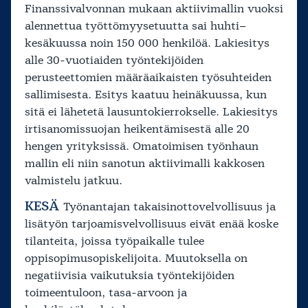
Finanssivalvonnan mukaan aktiivimallin vuoksi
alennettua työttömyysetuutta sai huhti–
kesäkuussa noin 150 000 henkilöä. Lakiesitys
alle 30-vuotiaiden työntekijöiden
perusteettomien määräaikaisten työsuhteiden
sallimisesta. Esitys kaatuu heinäkuussa, kun
sitä ei lähetetä lausuntokierrokselle. Lakiesitys
irtisanomissuojan heikentämisestä alle 20
hengen yrityksissä. Omatoimisen työnhaun
mallin eli niin sanotun aktiivimalli kakkosen
valmistelu jatkuu.
KESÄ
Työnantajan takaisinottovelvollisuus ja
lisätyön tarjoamisvelvollisuus eivät enää koske
tilanteita, joissa työpaikalle tulee
oppisopimusopiskelijoita. Muutoksella on
negatiivisia vaikutuksia työntekijöiden
toimeentuloon, tasa-arvoon ja