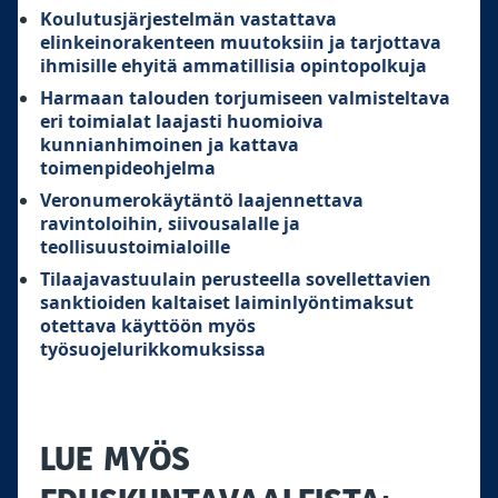
Koulutusjärjestelmän vastattava
elinkeinorakenteen muutoksiin ja tarjottava
ihmisille ehyitä ammatillisia opintopolkuja
Harmaan talouden torjumiseen valmisteltava
eri toimialat laajasti huomioiva
kunnianhimoinen ja kattava
toimenpideohjelma
Veronumerokäytäntö laajennettava
ravintoloihin, siivousalalle ja
teollisuustoimialoille
Tilaajavastuulain perusteella sovellettavien
sanktioiden kaltaiset laiminlyöntimaksut
otettava käyttöön myös
työsuojelurikkomuksissa
LUE MYÖS