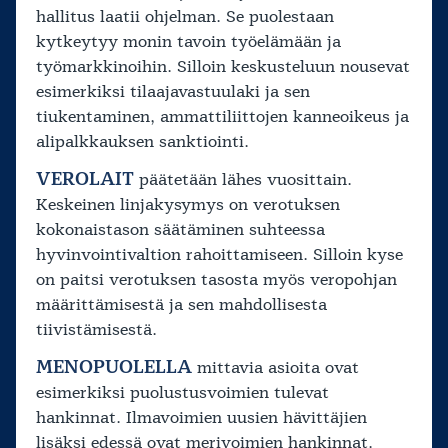
hallitus laatii ohjelman. Se puolestaan
kytkeytyy monin tavoin työelämään ja
työmarkkinoihin. Silloin keskusteluun nousevat
esimerkiksi tilaajavastuulaki ja sen
tiukentaminen, ammattiliittojen kanneoikeus ja
alipalkkauksen sanktiointi.
VEROLAIT
päätetään lähes vuosittain.
Keskeinen linjakysymys on verotuksen
kokonaistason säätäminen suhteessa
hyvinvointivaltion rahoittamiseen. Silloin kyse
on paitsi verotuksen tasosta myös veropohjan
määrittämisestä ja sen mahdollisesta
tiivistämisestä.
MENOPUOLELLA
mittavia asioita ovat
esimerkiksi puolustusvoimien tulevat
hankinnat. Ilmavoimien uusien hävittäjien
lisäksi edessä ovat merivoimien hankinnat.