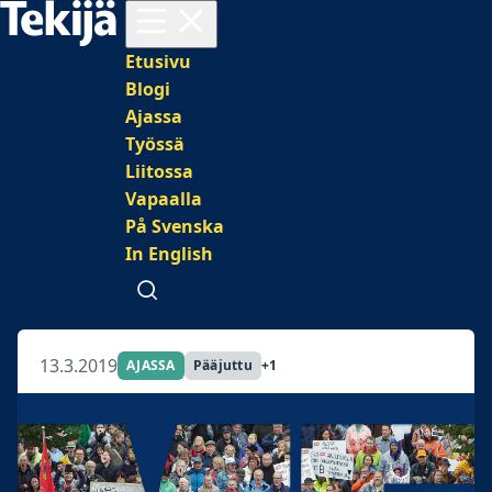
Avaa valikko
Päävalikko
Etusivu
Blogi
Ajassa
Työssä
Liitossa
Vapaalla
På Svenska
In English
Avaa haku
13.3.2019
AJASSA
Pääjuttu
+1