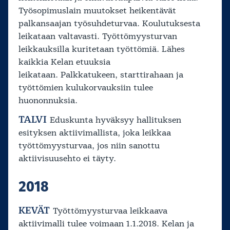
Työsopimuslain muutokset heikentävät
palkansaajan työsuhdeturvaa. Koulutuksesta
leikataan valtavasti. Työttömyysturvan
leikkauksilla kuritetaan työttömiä. Lähes
kaikkia Kelan etuuksia
leikataan. Palkkatukeen, starttirahaan ja
työttömien kulukorvauksiin tulee
huononnuksia.
TALVI
Eduskunta hyväksyy hallituksen
esityksen aktiivimallista, joka leikkaa
työttömyysturvaa, jos niin sanottu
aktiivisuusehto ei täyty.
2018
KEVÄT
Työttömyysturvaa leikkaava
aktiivimalli tulee voimaan 1.1.2018. Kelan ja