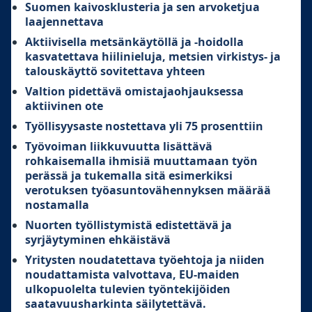
Suomen kaivosklusteria ja sen arvoketjua
laajennettava
Aktiivisella metsänkäytöllä ja -hoidolla
kasvatettava hiilinieluja, metsien virkistys- ja
talouskäyttö sovitettava yhteen
Valtion pidettävä omistajaohjauksessa
aktiivinen ote
Työllisyysaste nostettava yli 75 prosenttiin
Työvoiman liikkuvuutta lisättävä
rohkaisemalla ihmisiä muuttamaan työn
perässä ja tukemalla sitä esimerkiksi
verotuksen työasuntovähennyksen määrää
nostamalla
Nuorten työllistymistä edistettävä ja
syrjäytyminen ehkäistävä
Yritysten noudatettava työehtoja ja niiden
noudattamista valvottava, EU-maiden
ulkopuolelta tulevien työntekijöiden
saatavuusharkinta säilytettävä.