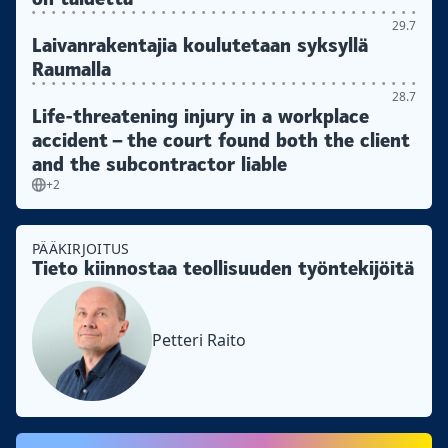
29.7
Laivanrakentajia koulutetaan syksyllä
Raumalla
28.7
Life-threatening injury in a workplace
accident – the court found both the client
and the subcontractor liable
+2
PÄÄKIRJOITUS
Tieto kiinnostaa teollisuuden työntekijöitä
Petteri Raito