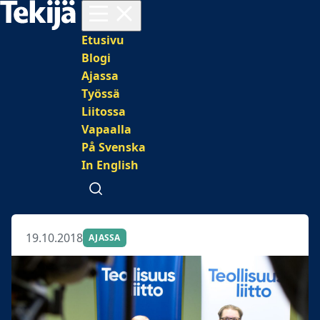
Avaa valikko
Päävalikko
Etusivu
Blogi
Ajassa
Työssä
Liitossa
Vapaalla
På Svenska
In English
Avaa haku
19.10.2018
AJASSA