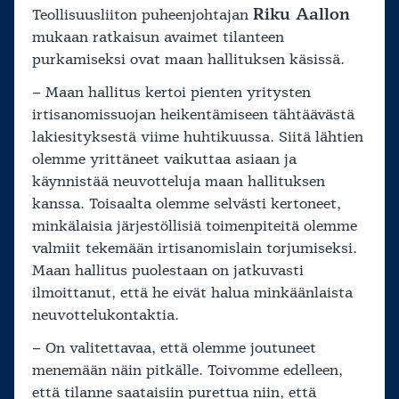
Riku Aallon
Teollisuusliiton puheenjohtajan
mukaan ratkaisun avaimet tilanteen
purkamiseksi ovat maan hallituksen käsissä.
– Maan hallitus kertoi pienten yritysten
irtisanomissuojan heikentämiseen tähtäävästä
lakiesityksestä viime huhtikuussa. Siitä lähtien
olemme yrittäneet vaikuttaa asiaan ja
käynnistää neuvotteluja maan hallituksen
kanssa. Toisaalta olemme selvästi kertoneet,
minkälaisia järjestöllisiä toimenpiteitä olemme
valmiit tekemään irtisanomislain torjumiseksi.
Maan hallitus puolestaan on jatkuvasti
ilmoittanut, että he eivät halua minkäänlaista
neuvottelukontaktia.
– On valitettavaa, että olemme joutuneet
menemään näin pitkälle. Toivomme edelleen,
että tilanne saataisiin purettua niin, että