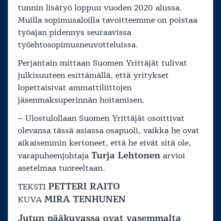
tunnin lisätyö loppuu vuoden 2020 alussa.
Muilla sopimusaloilla tavoitteemme on poistaa
työajan pidennys seuraavissa
työehtosopimusneuvotteluissa.
Perjantain mittaan Suomen Yrittäjät tulivat
julkisuuteen esittämällä, että yritykset
lopettaisivat ammattiliittojen
jäsenmaksuperinnän hoitamisen.
– Ulostulollaan Suomen Yrittäjät osoittivat
olevansa tässä asiassa osapuoli, vaikka he ovat
aikaisemmin kertoneet, että he eivät sitä ole,
Turja Lehtonen
varapuheenjohtaja
arvioi
asetelmaa tuoreeltaan.
PETTERI RAITO
TEKSTI
MIRA TENHUNEN
KUVA
Jutun pääkuvassa ovat vasemmalta