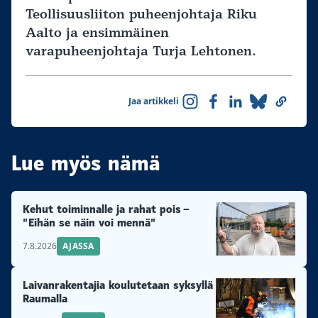
Teollisuusliiton puheenjohtaja Riku
Aalto ja ensimmäinen
varapuheenjohtaja Turja Lehtonen.
Jaa artikkeli
Lue myös nämä
Kehut toiminnalle ja rahat pois –
”Eihän se näin voi mennä”
7.8.2026
AJASSA
Laivanrakentajia koulutetaan syksyllä
Raumalla