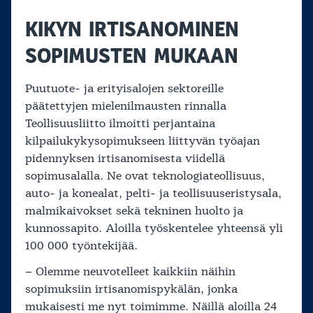
KIKYN IRTISANOMINEN
SOPIMUSTEN MUKAAN
Puutuote- ja erityisalojen sektoreille
päätettyjen mielenilmausten rinnalla
Teollisuusliitto ilmoitti perjantaina
kilpailukykysopimukseen liittyvän työajan
pidennyksen irtisanomisesta viidellä
sopimusalalla. Ne ovat teknologiateollisuus,
auto- ja konealat, pelti- ja teollisuuseristysala,
malmikaivokset sekä tekninen huolto ja
kunnossapito. Aloilla työskentelee yhteensä yli
100 000 työntekijää.
– Olemme neuvotelleet kaikkiin näihin
sopimuksiin irtisanomispykälän, jonka
mukaisesti me nyt toimimme. Näillä aloilla 24