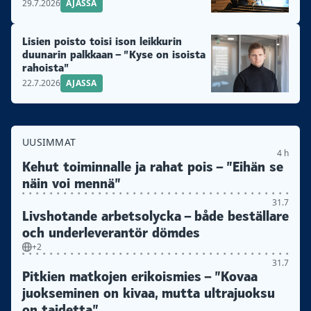
29.7.2026
AJASSA
Lisien poisto toisi ison leikkurin
duunarin palkkaan – ”Kyse on isoista
rahoista”
22.7.2026
AJASSA
UUSIMMAT
4 h
Kehut toiminnalle ja rahat pois – ”Eihän se
näin voi mennä”
31.7
Livshotande arbetsolycka – både beställare
och underleverantör dömdes
+2
31.7
Pitkien matkojen erikoismies – ”Kovaa
juokseminen on kivaa, mutta ultrajuoksu
on taidetta”