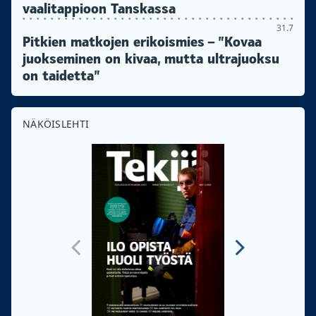
vaalitappioon Tanskassa
31.7
Pitkien matkojen erikoismies – ”Kovaa
juokseminen on kivaa, mutta ultrajuoksu
on taidetta”
NÄKÖISLEHTI