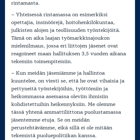
rintamasta.
– Yhteisessä rintamassa on esimerkiksi
opettajia, insinöörejä, hoitohenkilökuntaa,
julkisten alojen ja teollisuuden työntekijöitä.
Tämä on aika laajan työmarkkinajoukon
mielenilmaus, jossa eri liittojen jäsenet ovat
reagoineet maan hallituksen 3,5 vuoden aikana
tekemiin toimenpiteisiin.
– Kun meidän jäseniämme ja hallintoa
kuuntelee, on viesti se, että he ovat vihaisia ja
pettyneitä työntekijöihin, työttömiin ja
heikommassa asemassa oleviin ihmisiin
kohdistettuihin heikennyksiin. Me olemme
tässä yhtenä ammattiliittona puolustamassa
jäsentemme etuja. Se on meidän
perustehtävämme, eikä sillä ei ole mitään
tekemistä puoluepolitiikan kanssa.