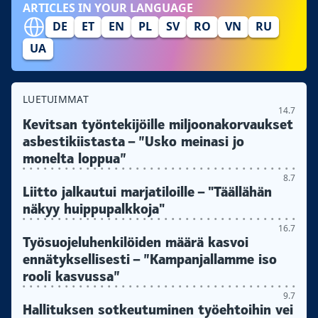
ARTICLES IN YOUR LANGUAGE
DE
ET
EN
PL
SV
RO
VN
RU
UA
LUETUIMMAT
14.7
Kevitsan työntekijöille miljoonakorvaukset
asbestikiistasta – ”Usko meinasi jo
monelta loppua”
8.7
Liitto jalkautui marjatiloille – "Täällähän
näkyy huippupalkkoja"
16.7
Työsuojeluhenkilöiden määrä kasvoi
ennätyksellisesti – ”Kampanjallamme iso
rooli kasvussa”
9.7
Hallituksen sotkeutuminen työehtoihin vei