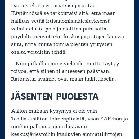
työtaisteluita ei tarvitsisi järjestää.
Käytännössä se tarkoittaisi sitä, että maan
hallitus vetää irtisanomislakiesityksensä
valmistelusta pois ja aloittaa puhtaalta
pöydältä neuvottelut keskusjärjestöjen kanssa
siitä, mitä muita toimia pienten yritysten
osalta voitaisiin tehdä.
– Niin pitkällä emme vielä ole, mutta täytyy
toivoa, että siihen tilanteeseen päästään.
Ratkaisun avaimet ovat maan hallituksella.
JÄSENTEN PUOLESTA
Aallon mukaan kysymys ei ole vain
Teollisuusliiton toimenpiteistä, vaan SAK:hon ja
muihin palkansaajia edustaviin
keskusjärjestöihin kuuluvien ammattiliittojen