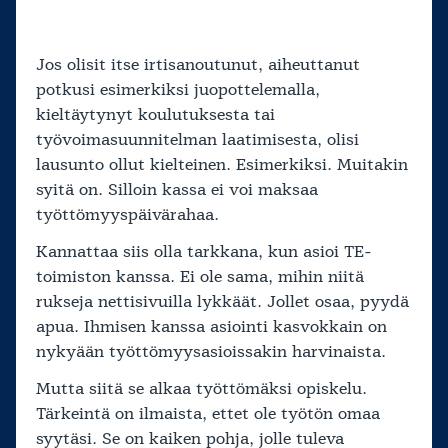
Jos olisit itse irtisanoutunut, aiheuttanut
potkusi esimerkiksi juopottelemalla,
kieltäytynyt koulutuksesta tai
työvoimasuunnitelman laatimisesta, olisi
lausunto ollut kielteinen. Esimerkiksi. Muitakin
syitä on. Silloin kassa ei voi maksaa
työttömyyspäivärahaa.
Kannattaa siis olla tarkkana, kun asioi TE-
toimiston kanssa. Ei ole sama, mihin niitä
rukseja nettisivuilla lykkäät. Jollet osaa, pyydä
apua. Ihmisen kanssa asiointi kasvokkain on
nykyään työttömyysasioissakin harvinaista.
Mutta siitä se alkaa työttömäksi opiskelu.
Tärkeintä on ilmaista, ettet ole työtön omaa
syytäsi. Se on kaiken pohja, jolle tuleva