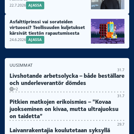
22.7.2026
AJASSA
Asfalttiprinssi vai sorateiden
virtuoosi? Teollisuuden kuljetukset
kärsivät tiestön rapautumisesta
24.6.2026
AJASSA
UUSIMMAT
31.7
Livshotande arbetsolycka – både beställare
och underleverantör dömdes
+2
31.7
Pitkien matkojen erikoismies – ”Kovaa
juokseminen on kivaa, mutta ultrajuoksu
on taidetta”
29.7
Laivanrakentajia koulutetaan syksyllä