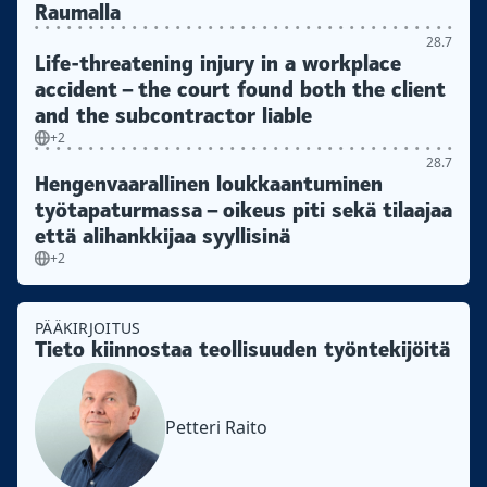
Raumalla
28.7
Life-threatening injury in a workplace
accident – the court found both the client
and the subcontractor liable
+2
28.7
Hengenvaarallinen loukkaantuminen
työtapaturmassa – oikeus piti sekä tilaajaa
että alihankkijaa syyllisinä
+2
PÄÄKIRJOITUS
Tieto kiinnostaa teollisuuden työntekijöitä
Petteri Raito