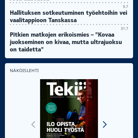
9.7
Hallituksen sotkeutuminen työehtoihin vei
vaalitappioon Tanskassa
31.7
Pitkien matkojen erikoismies – ”Kovaa
juokseminen on kivaa, mutta ultrajuoksu
on taidetta”
NÄKÖISLEHTI