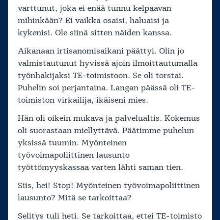
varttunut, joka ei enää tunnu kelpaavan
mihinkään? Ei vaikka osaisi, haluaisi ja
kykenisi. Ole siinä sitten näiden kanssa.
Aikanaan irtisanomisaikani päättyi. Olin jo
valmistautunut hyvissä ajoin ilmoittautumalla
työnhakijaksi TE-toimistoon. Se oli torstai.
Puhelin soi perjantaina. Langan päässä oli TE-
toimiston virkailija, ikäiseni mies.
Hän oli oikein mukava ja palvelualtis. Kokemus
oli suorastaan miellyttävä. Päätimme puhelun
yksissä tuumin. Myönteinen
työvoimapoliittinen lausunto
työttömyyskassaa varten lähti saman tien.
Siis, hei! Stop! Myönteinen työvoimapoliittinen
lausunto? Mitä se tarkoittaa?
Selitys tuli heti. Se tarkoittaa, ettei TE-toimisto