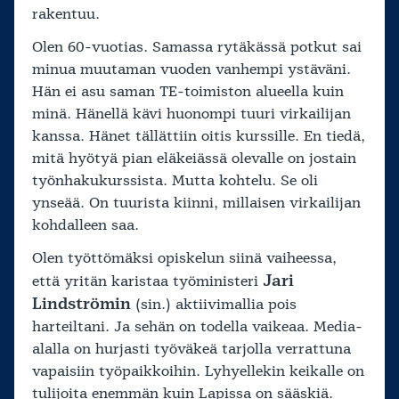
rakentuu.
Olen 60-vuotias. Samassa rytäkässä potkut sai
minua muutaman vuoden vanhempi ystäväni.
Hän ei asu saman TE-toimiston alueella kuin
minä. Hänellä kävi huonompi tuuri virkailijan
kanssa. Hänet tällättiin oitis kurssille. En tiedä,
mitä hyötyä pian eläkeiässä olevalle on jostain
työnhakukurssista. Mutta kohtelu. Se oli
ynseää. On tuurista kiinni, millaisen virkailijan
kohdalleen saa.
Olen työttömäksi opiskelun siinä vaiheessa,
Jari
että yritän karistaa työministeri
Lindströmin
(sin.) aktiivimallia pois
harteiltani. Ja sehän on todella vaikeaa. Media-
alalla on hurjasti työväkeä tarjolla verrattuna
vapaisiin työpaikkoihin. Lyhyellekin keikalle on
tulijoita enemmän kuin Lapissa on sääskiä.