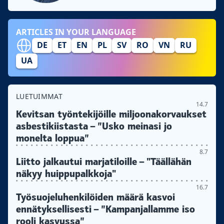
ARTICLES IN YOUR LANGUAGE
DE
ET
EN
PL
SV
RO
VN
RU
UA
LUETUIMMAT
14.7
Kevitsan työntekijöille miljoonakorvaukset
asbestikiistasta – ”Usko meinasi jo
monelta loppua”
8.7
Liitto jalkautui marjatiloille – "Täällähän
näkyy huippupalkkoja"
16.7
Työsuojeluhenkilöiden määrä kasvoi
ennätyksellisesti – ”Kampanjallamme iso
rooli kasvussa”