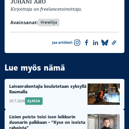
JUHANI ARO
Kirjoittaja on freelancetoimittaja.
Avainsanat:
Vierailija
Jaa artikkeli
Lue myös nämä
Laivanrakentajia koulutetaan syksyllä
Raumalla
29.7.2026
AJASSA
Lisien poisto toisi ison leikkurin
duunarin palkkaan – ”Kyse on isoista
rahoista”