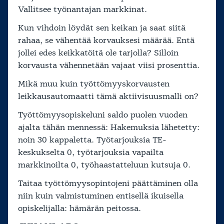
Vallitsee työnantajan markkinat.
Kun vihdoin löydät sen keikan ja saat siitä
rahaa, se vähentää korvauksesi määrää. Entä
jollei edes keikkatöitä ole tarjolla? Silloin
korvausta vähennetään vajaat viisi prosenttia.
Mikä muu kuin työttömyyskorvausten
leikkausautomaatti tämä aktiivisuusmalli on?
Työttömyysopiskeluni saldo puolen vuoden
ajalta tähän mennessä: Hakemuksia lähetetty:
noin 30 kappaletta. Työtarjouksia TE-
keskukselta 0, työtarjouksia vapailta
markkinoilta 0, työhaastatteluun kutsuja 0.
Taitaa työttömyysopintojeni päättäminen olla
niin kuin valmistuminen entisellä ikuisella
opiskelijalla: hämärän peitossa.