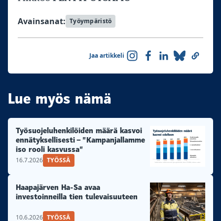
Avainsanat:
Työympäristö
Jaa artikkeli
Lue myös nämä
Työsuojeluhenkilöiden määrä kasvoi
ennätyksellisesti – ”Kampanjallamme
iso rooli kasvussa”
16.7.2026
TYÖSSÄ
Haapajärven Ha-Sa avaa
investoinneilla tien tulevaisuuteen
10.6.2026
TYÖSSÄ