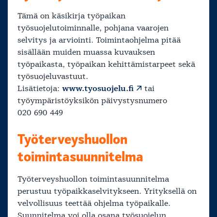
Tämä on käsikirja työpaikan
työsuojelutoiminnalle, pohjana vaarojen
selvitys ja arviointi. Toimintaohjelma pitää
sisällään muiden muassa kuvauksen
työpaikasta, työpaikan kehittämistarpeet sekä
työsuojeluvastuut.
Lisätietoja:
www.tyosuojelu.fi
tai
työympäristöyksikön päivystysnumero
020 690 449
Työterveyshuollon
toimintasuunnitelma
Työterveyshuollon toimintasuunnitelma
perustuu työpaikkaselvitykseen. Yrityksellä on
velvollisuus teettää ohjelma työpaikalle.
Suunnitelma voi olla osana työsuojelun