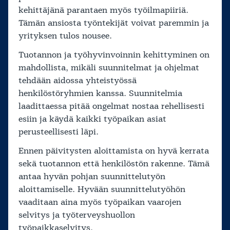
kehittäjänä parantaen myös työilmapiiriä.
Tämän ansiosta työntekijät voivat paremmin ja
yrityksen tulos nousee.
Tuotannon ja työhyvinvoinnin kehittyminen on
mahdollista, mikäli suunnitelmat ja ohjelmat
tehdään aidossa yhteistyössä
henkilöstöryhmien kanssa. Suunnitelmia
laadittaessa pitää ongelmat nostaa rehellisesti
esiin ja käydä kaikki työpaikan asiat
perusteellisesti läpi.
Ennen päivitysten aloittamista on hyvä kerrata
sekä tuotannon että henkilöstön rakenne. Tämä
antaa hyvän pohjan suunnittelutyön
aloittamiselle. Hyvään suunnittelutyöhön
vaaditaan aina myös työpaikan vaarojen
selvitys ja työterveyshuollon
työpaikkaselvitys.