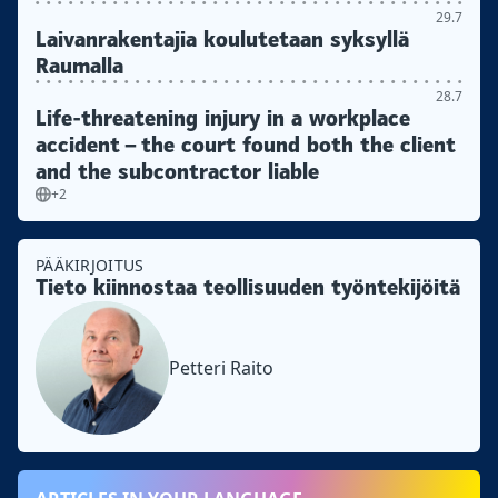
29.7
Laivanrakentajia koulutetaan syksyllä
Raumalla
28.7
Life-threatening injury in a workplace
accident – the court found both the client
and the subcontractor liable
+2
PÄÄKIRJOITUS
Tieto kiinnostaa teollisuuden työntekijöitä
Petteri Raito