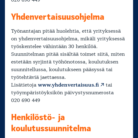
020 690 449
Yhdenvertaisuusohjelma
Työnantajan pitää huolehtia, että yrityksessä
on yhdenvertaisuusohjelma, mikäli yrityksessä
työskentelee vähintään 30 henkilöä.
Suunnitelman pitää sisältää toimet siitä, miten
estetään syrjintä työhönotossa, koulutuksen
suunnitellussa, koulutukseen pääsyssä tai
työtehtäviä jaettaessa.
Lisätietoja
www.yhdenvertaisuus.fi
tai
työympäristöyksikön päivystysnumerosta
020 690 449
Henkilöstö- ja
koulutussuunnitelma