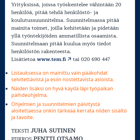
Yrityksissä, joissa työskentelee vähintään 20
henkilöä, pitää tehdä henkilöstö- ja
koulutussuunnitelma. Suunnitelmassa pitää
mainita toimet, joilla kehitetään ja pidetään
yllä työntekijöiden ammatillista osaamista.
Suunnitelmaan pitää kuulua myös tiedot
henkilöstön rakenteesta.
Lisätietoa
www.tem.fi
tai 020 690 447
Listauksessa on mainittu vain pääkohdat
selvitettävistä ja esiin nostettavista asioista.
Näiden lisäksi on hyvä käydä läpi työpaikan
päihdeohjelma
.
Ohjelmien ja suunnitelmien päivitystä
aloitettaessa onkin tärkeää kerrata niiden sisältö
ja tavoite.
JUHA SUTINEN
TEKSTI
PENTTI OTSAMO
PIIRROS