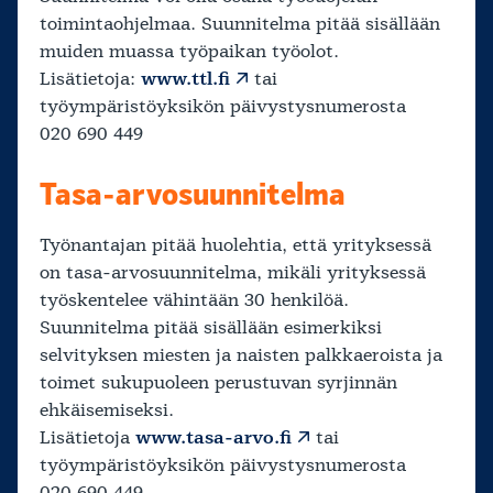
toimintaohjelmaa. Suunnitelma pitää sisällään
muiden muassa työpaikan työolot.
Lisätietoja:
www.ttl.fi
tai
työympäristöyksikön päivystysnumerosta
020 690 449
Tasa-arvosuunnitelma
Työnantajan pitää huolehtia, että yrityksessä
on tasa-arvosuunnitelma, mikäli yrityksessä
työskentelee vähintään 30 henkilöä.
Suunnitelma pitää sisällään esimerkiksi
selvityksen miesten ja naisten palkkaeroista ja
toimet sukupuoleen perustuvan syrjinnän
ehkäisemiseksi.
Lisätietoja
www.tasa-arvo.fi
tai
työympäristöyksikön päivystysnumerosta