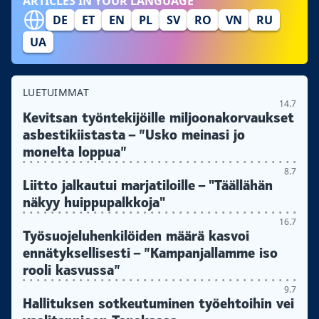
ARTICLES IN YOUR LANGUAGE
DE
ET
EN
PL
SV
RO
VN
RU
UA
LUETUIMMAT
14.7
Kevitsan työntekijöille miljoonakorvaukset
asbestikiistasta – ”Usko meinasi jo
monelta loppua”
8.7
Liitto jalkautui marjatiloille – "Täällähän
näkyy huippupalkkoja"
16.7
Työsuojeluhenkilöiden määrä kasvoi
ennätyksellisesti – ”Kampanjallamme iso
rooli kasvussa”
9.7
Hallituksen sotkeutuminen työehtoihin vei