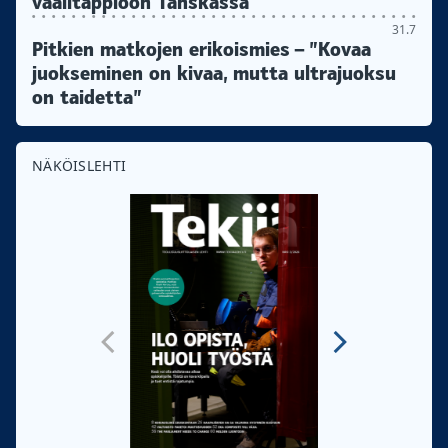
vaalitappioon Tanskassa
31.7
Pitkien matkojen erikoismies – ”Kovaa
juokseminen on kivaa, mutta ultrajuoksu
on taidetta”
NÄKÖISLEHTI