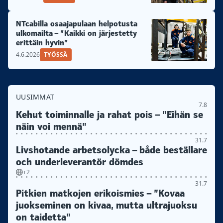
NTcabilla osaajapulaan helpotusta
ulkomailta – ”Kaikki on järjestetty
erittäin hyvin”
4.6.2026
TYÖSSÄ
UUSIMMAT
7.8
Kehut toiminnalle ja rahat pois – ”Eihän se
näin voi mennä”
31.7
Livshotande arbetsolycka – både beställare
och underleverantör dömdes
+2
31.7
Pitkien matkojen erikoismies – ”Kovaa
juokseminen on kivaa, mutta ultrajuoksu
on taidetta”