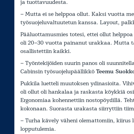
ja tuottavuudesta.
– Mutta ei se helppoa ollut. Kaksi vuotta me 
työsuojeluvaltuutetun kanssa. Layout, palkk
Pääluottamusmies totesi, ettei ollut helppoa
oli 20–30 vuotta painanut urakkaa. Mutta ta
osallistettiin kaikki.
– Työntekijöiden suurin panos oli suunnitel
Cabinsin työsuojelupäällikkö
Teemu Suokk
Pukkila luetteli muutoksen ydinasioita. Vihiv
oli ollut oli hankalaa ja raskasta köykkiä osi
Ergonomiaa kohennettiin nostopöydillä. Teh
kokonaan. Suorasta urakasta siirryttiin tiimi
– Turha kävely väheni olemattomiin, kiirus
lopputulemia.