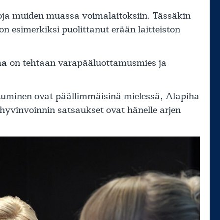
toja muiden muassa voimalaitoksiin. Tässäkin
n esimerkiksi puolittanut erään laitteiston
iha
on tehtaan varapääluottamusmies ja
uminen ovat päällimmäisinä mielessä, Alapiha
hyvinvoinnin satsaukset ovat hänelle arjen