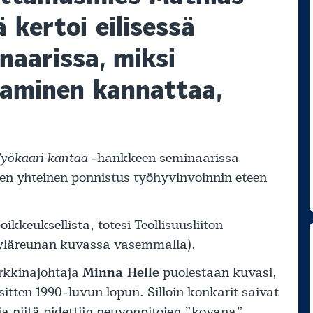
 kertoi eilisessä
naarissa, miksi
staminen kannattaa,
yökaari kantaa
-hankkeen seminaarissa
jien yhteinen ponnistus työhyvinvoinnin eteen
ikkeuksellista, totesi Teollisuusliiton
 yläreunan kuvassa vasemmalla).
rkkinajohtaja
Minna Helle
puolestaan kuvasi,
itten 1990-luvun lopun. Silloin konkarit saivat
ja niitä pidettiin neuvonpitojen ”kovana”