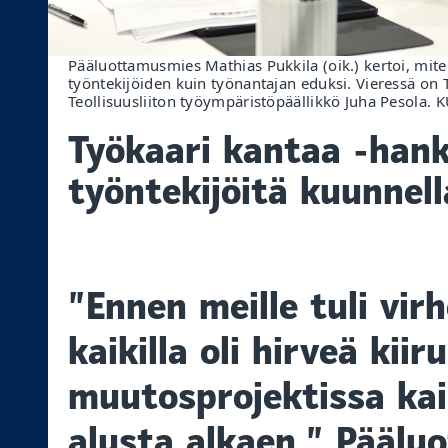
Pääluottamusmies Mathias Pukkila (oik.) kertoi, mite
työntekijöiden kuin työnantajan eduksi. Vieressä on
Teollisuusliiton työympäristöpäällikkö Juha Pesola. 
Työkaari kantaa -hank
työntekijöitä kuunnel
”Ennen meille tuli virh
kaikilla oli hirveä kiir
muutosprojektissa kai
alusta alkaen.” Pääl