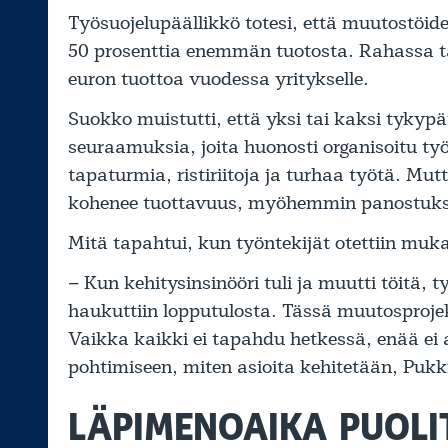
Työsuojelupäällikkö totesi, että muutostöid
50 prosenttia enemmän tuotosta. Rahassa tä
euron tuottoa vuodessa yritykselle.
Suokko muistutti, että yksi tai kaksi tykypä
seuraamuksia, joita huonosti organisoitu ty
tapaturmia, ristiriitoja ja turhaa työtä. Mu
kohenee tuottavuus, myöhemmin panostuks
Mitä tapahtui, kun työntekijät otettiin mu
– Kun kehitysinsinööri tuli ja muutti töitä, t
haukuttiin lopputulosta. Tässä muutosproje
Vaikka kaikki ei tapahdu hetkessä, enää ei 
pohtimiseen, miten asioita kehitetään, Puk
LÄPIMENOAIKA PUOLI