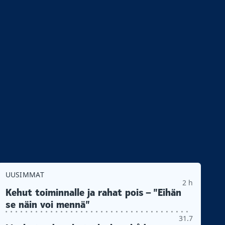
UUSIMMAT
2 h
Kehut toiminnalle ja rahat pois – ”Eihän
se näin voi mennä”
31.7