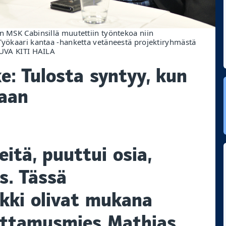
n MSK Cabinsillä muutettiin työntekoa niin
 Työkaari kantaa -hanketta vetäneestä projektiryhmästä
KUVA KITI HAILA
e: Tulosta syntyy, kun
laan
eitä, puuttui osia,
us. Tässä
kki olivat mukana
uottamusmies Mathias