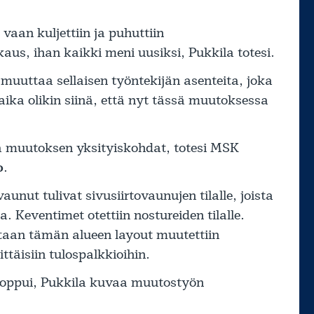
vaan kuljettiin ja puhuttiin
aus, ihan kaikki meni uusiksi, Pukkila totesi.
 muuttaa sellaisen työntekijän asenteita, joka
ika olikin siinä, että nyt tässä muutoksessa
la muutoksen yksityiskohdat, totesi MSK
o
.
aunut tulivat sivusiirtovaunujen tilalle, joista
a. Keventimet otettiin nostureiden tilalle.
taan tämän alueen layout muutettiin
ttäisiin tulospalkkioihin.
 loppui, Pukkila kuvaa muutostyön