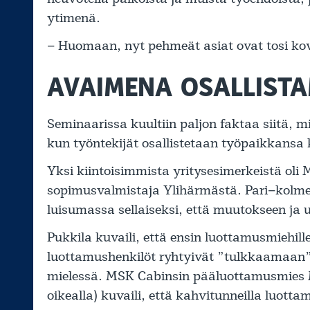
ytimenä.
– Huomaan, nyt pehmeät asiat ovat tosi kovia
AVAIMENA OSALLIST
Seminaarissa kuultiin paljon faktaa siitä, m
kun työntekijät osallistetaan työpaikkansa 
Yksi kiintoisimmista yritysesimerkeistä oli
sopimusvalmistaja Ylihärmästä. Pari–kolme v
luisumassa sellaiseksi, että muutokseen ja 
Pukkila kuvaili, että ensin luottamusmiehil
luottamushenkilöt ryhtyivät ”tulkkaamaan” t
mielessä. MSK Cabinsin pääluottamusmies
oikealla) kuvaili, että kahvitunneilla luott