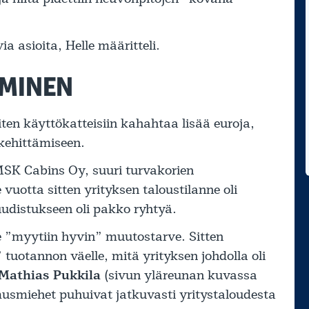
 asioita, Helle määritteli.
AMINEN
iten käyttökatteisiin kahahtaa lisää euroja,
kehittämiseen.
 MSK Cabins Oy, suuri turvakorien
uotta sitten yrityksen taloustilanne oli
uudistukseen oli pakko ryhtyä.
le ”myytiin hyvin” muutostarve. Sitten
uotannon väelle, mitä yrityksen johdolla oli
Mathias Pukkila
(sivun yläreunan kuvassa
amusmiehet puhuivat jatkuvasti yritystaloudesta