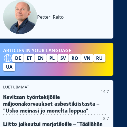
Petteri Raito
ARTICLES IN YOUR LANGUAGE
DE
ET
EN
PL
SV
RO
VN
RU
UA
LUETUIMMAT
14.7
Kevitsan työntekijöille
miljoonakorvaukset asbestikiistasta –
”Usko meinasi jo monelta loppua”
8.7
Liitto jalkautui marjatiloille – "Täällähän