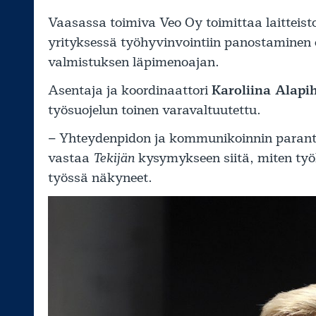
Vaasassa toimiva Veo Oy toimittaa laitteis
yrityksessä työhyvinvointiin panostaminen o
valmistuksen läpimenoajan.
Asentaja ja koordinaattori
Karoliina Alap
työsuojelun toinen varavaltuutettu.
– Yhteydenpidon ja kommunikoinnin parant
vastaa
Tekijän
kysymykseen siitä, miten työ
työssä näkyneet.