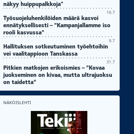
näkyy huippupalkkoja"
16.7
Työsuojeluhenkilöiden määrä kasvoi
ennätyksellisesti – ”Kampanjallamme iso
rooli kasvussa”
9.7
Hallituksen sotkeutuminen työehtoihin
vei vaalitappioon Tanskassa
31.7
Pitkien matkojen erikoismies – ”Kovaa
juokseminen on kivaa, mutta ultrajuoksu
on taidetta”
NÄKÖISLEHTI