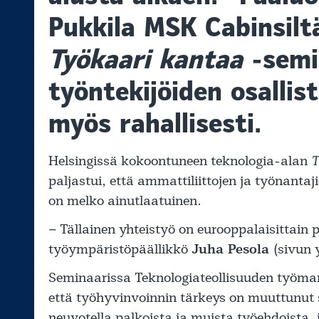
Pukkila MSK Cabinsiltä
Työkaari kantaa
-semi
työntekijöiden osalli
myös rahallisesti.
Helsingissä kokoontuneen teknologia-alan
T
paljastui, että ammattiliittojen ja työnanta
on melko ainutlaatuinen.
– Tällainen yhteistyö on eurooppalaisittain po
työympäristöpäällikkö
Juha Pesola
(sivun
Seminaarissa Teknologiateollisuuden työma
että työhyvinvoinnin tärkeys on muuttunut s
neuvotella palkoista ja muista työehdoista, 