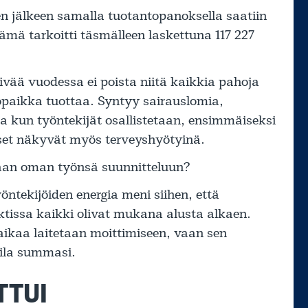
en jälkeen samalla tuotantopanoksella saatiin
mä tarkoitti täsmälleen laskettuna 117 227
ivää vuodessa ei poista niitä kaikkia pahoja
öpaikka tuottaa. Syntyy sairauslomia,
tta kun työntekijät osallistetaan, ensimmäiseksi
et näkyvät myös terveyshyötyinä.
kaan oman työnsä suunnitteluun?
yöntekijöiden energia meni siihen, että
ktissa kaikki olivat mukana alusta alkaen.
aikaa laitetaan moittimiseen, vaan sen
kila summasi.
TTUI