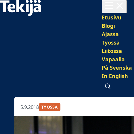
Avaa valikko
Pääval
Etusivu
Blogi
Ajassa
Työssä
Liitossa
Vapaalla
På Svenska
In English
Avaa haku
5.9.2018
TYÖSSÄ