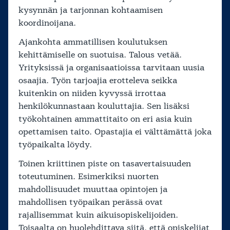
kysynnän ja tarjonnan kohtaamisen
koordinoijana.
Ajankohta ammatillisen koulutuksen
kehittämiselle on suotuisa. Talous vetää.
Yrityksissä ja organisaatioissa tarvitaan uusia
osaajia. Työn tarjoajia erotteleva seikka
kuitenkin on niiden kyvyssä irrottaa
henkilökunnastaan kouluttajia. Sen lisäksi
työkohtainen ammattitaito on eri asia kuin
opettamisen taito. Opastajia ei välttämättä joka
työpaikalta löydy.
Toinen kriittinen piste on tasavertaisuuden
toteutuminen. Esimerkiksi nuorten
mahdollisuudet muuttaa opintojen ja
mahdollisen työpaikan perässä ovat
rajallisemmat kuin aikuisopiskelijoiden.
Toisaalta on huolehdittava siitä, että opiskelijat