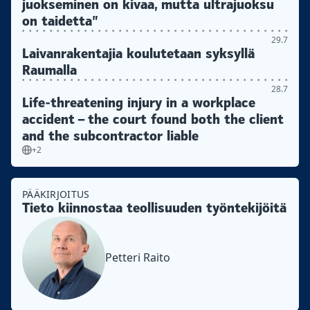
juokseminen on kivaa, mutta ultrajuoksu
on taidetta”
29.7
Laivanrakentajia koulutetaan syksyllä
Raumalla
28.7
Life-threatening injury in a workplace
accident – the court found both the client
and the subcontractor liable
+2
PÄÄKIRJOITUS
Tieto kiinnostaa teollisuuden työntekijöitä
Petteri Raito