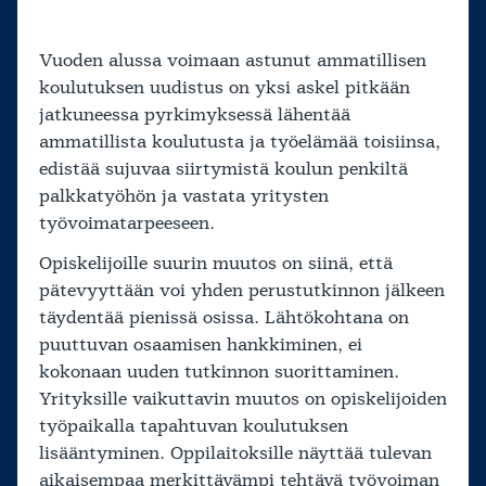
Vuoden alussa voimaan astunut ammatillisen
koulutuksen uudistus on yksi askel pitkään
jatkuneessa pyrkimyksessä lähentää
ammatillista koulutusta ja työelämää toisiinsa,
edistää sujuvaa siirtymistä koulun penkiltä
palkkatyöhön ja vastata yritysten
työvoimatarpeeseen.
Opiskelijoille suurin muutos on siinä, että
pätevyyttään voi yhden perustutkinnon jälkeen
täydentää pienissä osissa. Lähtökohtana on
puuttuvan osaamisen hankkiminen, ei
kokonaan uuden tutkinnon suorittaminen.
Yrityksille vaikuttavin muutos on opiskelijoiden
työpaikalla tapahtuvan koulutuksen
lisääntyminen. Oppilaitoksille näyttää tulevan
aikaisempaa merkittävämpi tehtävä työvoiman