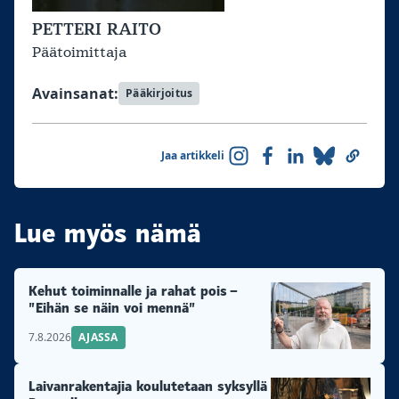
PETTERI RAITO
Päätoimittaja
Avainsanat:
Pääkirjoitus
Jaa artikkeli
Lue myös nämä
Kehut toiminnalle ja rahat pois –
”Eihän se näin voi mennä”
7.8.2026
AJASSA
Laivanrakentajia koulutetaan syksyllä