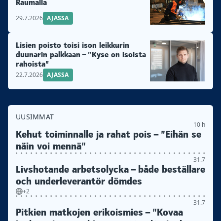
Raumalla
29.7.2026
AJASSA
Lisien poisto toisi ison leikkurin
duunarin palkkaan – ”Kyse on isoista
rahoista”
22.7.2026
AJASSA
UUSIMMAT
10 h
Kehut toiminnalle ja rahat pois – ”Eihän se
näin voi mennä”
31.7
Livshotande arbetsolycka – både beställare
och underleverantör dömdes
+2
31.7
Pitkien matkojen erikoismies – ”Kovaa