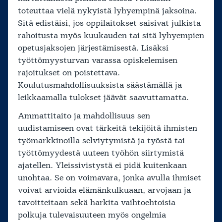
toteuttaa vielä nykyistä lyhyempinä jaksoina.
Sitä edistäisi, jos oppilaitokset saisivat julkista
rahoitusta myös kuukauden tai sitä lyhyempien
opetusjaksojen järjestämisestä. Lisäksi
työttömyysturvan varassa opiskelemisen
rajoitukset on poistettava.
Koulutusmahdollisuuksista säästämällä ja
leikkaamalla tulokset jäävät saavuttamatta.
Ammattitaito ja mahdollisuus sen
uudistamiseen ovat tärkeitä tekijöitä ihmisten
työmarkkinoilla selviytymistä ja työstä tai
työttömyydestä uuteen työhön siirtymistä
ajatellen. Yleissivistystä ei pidä kuitenkaan
unohtaa. Se on voimavara, jonka avulla ihmiset
voivat arvioida elämänkulkuaan, arvojaan ja
tavoitteitaan sekä harkita vaihtoehtoisia
polkuja tulevaisuuteen myös ongelmia