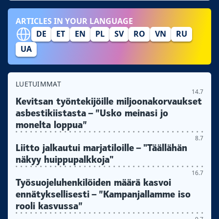
ARTICLES IN YOUR LANGUAGE
DE
ET
EN
PL
SV
RO
VN
RU
UA
LUETUIMMAT
14.7
Kevitsan työntekijöille miljoonakorvaukset
asbestikiistasta – ”Usko meinasi jo
monelta loppua”
8.7
Liitto jalkautui marjatiloille – "Täällähän
näkyy huippupalkkoja"
16.7
Työsuojeluhenkilöiden määrä kasvoi
ennätyksellisesti – ”Kampanjallamme iso
rooli kasvussa”