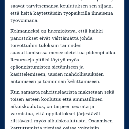
saavat tarvitsemansa koulutuksen sen sijaan,
että heitä käytettäisiin työpaikoilla ilmaisena
työvoimana.
Kolmanneksi on huomioitava, että kaikki
panostukset eivät välttämättä johda
toivottuihin tuloksiin tai niiden
saavuttamisessa menee oletettua pidempi aika.
Resursseja pitäisi löytyä myös
epäonnistumisten sietämiseen ja
käsittelemiseen, uusien mahdollisuuksien
antamiseen ja toiminnan kehittämiseen.
Kun samasta rahoituslaarista maksetaan sekä
toisen asteen koulutus että ammatillinen
aikuiskoulutus, on tarpeen seurata ja
varmistaa, että oppilaitokset järjestävät
riittävästi myös aikuiskoulutusta. Osaamisen
kartuttamista pienissä osissa voitaisiin