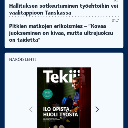
9.7
Hallituksen sotkeutuminen työehtoihin vei
vaalitappioon Tanskassa
31.7
Pitkien matkojen erikoismies – ”Kovaa
juokseminen on kivaa, mutta ultrajuoksu
on taidetta”
NÄKÖISLEHTI