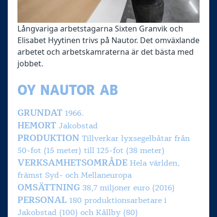
Långvariga arbetstagarna Sixten Granvik och
Elisabet Hyytinen trivs på Nautor. Det omväxlande
arbetet och arbetskamraterna är det bästa med
jobbet.
OY NAUTOR AB
GRUNDAT
1966.
HEMORT
Jakobstad
PRODUKTION
Tillverkar lyxsegelbåtar från
50-fot (15 meter) till 125-fot (38 meter)
VERKSAMHETSOMRÅDE
Hela världen,
främst Syd- och Mellaneuropa
OMSÄTTNING
38,7 miljoner euro (2016)
PERSONAL
180 produktionsarbetare i
Jakobstad (100) och Kållby (80)