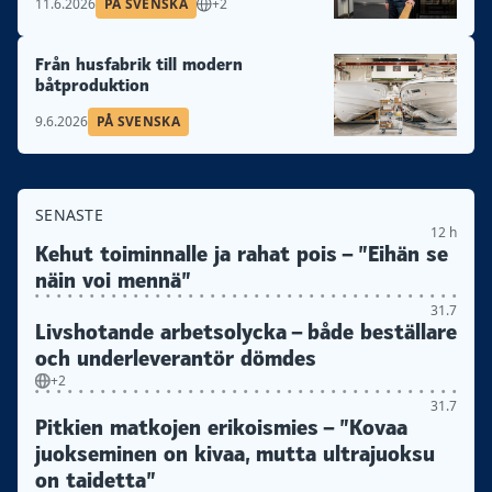
11.6.2026
PÅ SVENSKA
+2
Från husfabrik till modern
båtproduktion
9.6.2026
PÅ SVENSKA
SENASTE
12 h
Kehut toiminnalle ja rahat pois – ”Eihän se
näin voi mennä”
31.7
Livshotande arbetsolycka – både beställare
och underleverantör dömdes
+2
31.7
Pitkien matkojen erikoismies – ”Kovaa
juokseminen on kivaa, mutta ultrajuoksu
on taidetta”