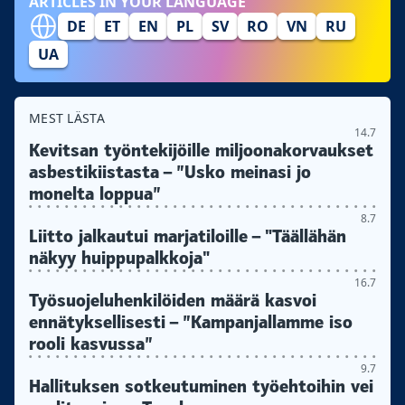
ARTICLES IN YOUR LANGUAGE
DE
ET
EN
PL
SV
RO
VN
RU
UA
MEST LÄSTA
14.7
Kevitsan työntekijöille miljoonakorvaukset
asbestikiistasta – ”Usko meinasi jo
monelta loppua”
8.7
Liitto jalkautui marjatiloille – "Täällähän
näkyy huippupalkkoja"
16.7
Työsuojeluhenkilöiden määrä kasvoi
ennätyksellisesti – ”Kampanjallamme iso
rooli kasvussa”
9.7
Hallituksen sotkeutuminen työehtoihin vei