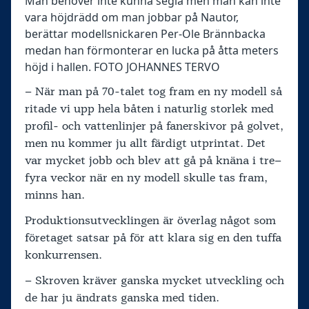
Man behöver inte kunna segla men man kan inte
vara höjdrädd om man jobbar på Nautor,
berättar modellsnickaren Per-Ole Brännbacka
medan han förmonterar en lucka på åtta meters
höjd i hallen. FOTO JOHANNES TERVO
– När man på 70-talet tog fram en ny modell så
ritade vi upp hela båten i naturlig storlek med
profil- och vattenlinjer på fanerskivor på golvet,
men nu kommer ju allt färdigt utprintat. Det
var mycket jobb och blev att gå på knäna i tre–
fyra veckor när en ny modell skulle tas fram,
minns han.
Produktionsutvecklingen är överlag något som
företaget satsar på för att klara sig en den tuffa
konkurrensen.
– Skroven kräver ganska mycket utveckling och
de har ju ändrats ganska med tiden.