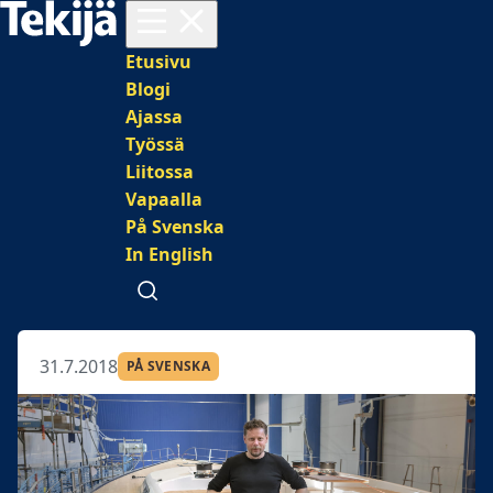
Avaa valikko
Päävalikko
Etusivu
Blogi
Ajassa
Työssä
Liitossa
Vapaalla
På Svenska
In English
Avaa haku
31.7.2018
PÅ SVENSKA