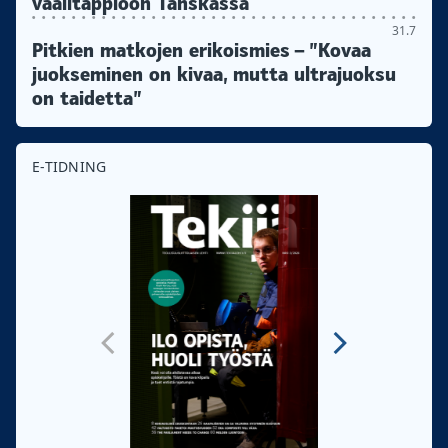
vaalitappioon Tanskassa
31.7
Pitkien matkojen erikoismies – ”Kovaa
juokseminen on kivaa, mutta ultrajuoksu
on taidetta”
E-TIDNING