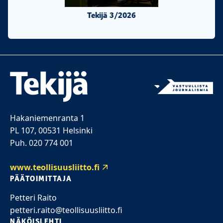
Tekijä 3/2026
Tekijä 2/20
Hakaniemenranta 1
PL 107, 00531 Helsinki
Puh. 020 774 001
www.teollisuusliitto.fi
PÄÄTOIMITTAJA
Petteri Raito
petteri.raito@teollisuusliitto.fi
NÄKÖISLEHTI