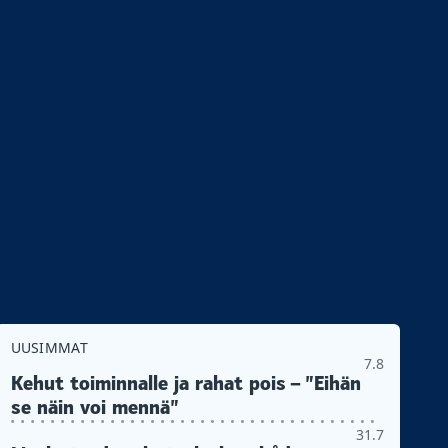
UUSIMMAT
7.8
Kehut toiminnalle ja rahat pois – ”Eihän
se näin voi mennä”
31.7