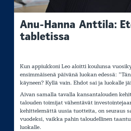
Anu-Hanna Anttila: Ete
tabletissa
Kun appiukkoni Leo aloitti koulunsa vuosik
ensimmäisenä päivänä luokan edessä: ”Tänä 
käyneen? Kyllä vain. Ehdot sai ja luokalle jäi
Aivan samalla tavalla kansantalouden kehit
talouden toimijat vähentävät investointejaan
kehittelemättä uusia tuotteita, on seurau
vuodeksi, vaikka pahin taloudellinen taantum
luokalle.