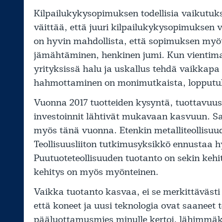
Kilpailukykysopimuksen todellisia vaikutuks
väittää, että juuri kilpailukykysopimuksen 
on hyvin mahdollista, että sopimuksen myö
jämähtäminen, henkinen jumi. Kun vientimar
yrityksissä halu ja uskallus tehdä vaikkapa 
hahmottaminen on monimutkaista, lopputulos
Vuonna 2017 tuotteiden kysyntä, tuottavuus 
investoinnit lähtivät mukavaan kasvuun. S
myös tänä vuonna. Etenkin metalliteollisu
Teollisuusliiton tutkimusyksikkö ennustaa 
Puutuoteteollisuuden tuotanto on sekin keh
kehitys on myös myönteinen.
Vaikka tuotanto kasvaa, ei se merkittävästi 
että koneet ja uusi teknologia ovat saaneet
pääluottamusmies minulle kertoi, lähimmäks