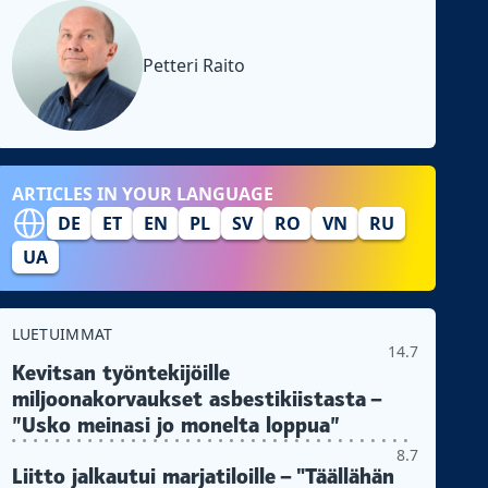
Petteri Raito
ARTICLES IN YOUR LANGUAGE
DE
ET
EN
PL
SV
RO
VN
RU
UA
LUETUIMMAT
14.7
Kevitsan työntekijöille
miljoonakorvaukset asbestikiistasta –
”Usko meinasi jo monelta loppua”
8.7
Liitto jalkautui marjatiloille – "Täällähän