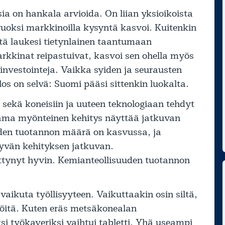
ia on hankala arvioida. On liian yksioikoista
vuoksi markkinoilla kysyntä kasvoi. Kuitenkin
tä laukesi tietynlainen taantumaan
kkinat reipastuivat, kasvoi sen ohella myös
investointeja. Vaikka syiden ja seurausten
 on selvä: Suomi pääsi sittenkin luokalta.
sekä koneisiin ja uuteen teknologiaan tehdyt
ama myönteinen kehitys näyttää jatkuvan
uden tuotannon määrä on kasvussa, ja
hyvän kehityksen jatkuvan.
ittynyt hyvin. Kemianteollisuuden tuotannon
vaikuta työllisyyteen. Vaikuttaakin osin siltä,
 töitä. Kuten eräs metsäkonealan
i työkaveriksi vaihtui tabletti. Yhä useampi