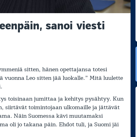
enpäin, sanoi viesti
ymmeniä sitten, hänen opettajansa totesi
vuonna Leo sitten jää luokalle.” Mitä luulette
.
ys toisinaan jumittaa ja kehitys pysähtyy. Kun
, siirtävät toimintojaan ulkomaille ja jättävät
s sama. Näin Suomessa kävi muutamaksi
a oli jo takana päin. Ehdot tuli, ja Suomi jäi