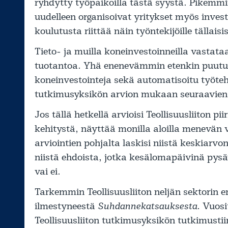
ryhdytty työpaikoilla tästä syystä. Pikemmin
uudelleen organisoivat yritykset myös inves
koulutusta riittää näin työntekijöille tällaisi
Tieto- ja muilla koneinvestoinneilla vastat
tuotantoa. Yhä enenevämmin etenkin puutuot
koneinvestointeja sekä automatisoitu työteht
tutkimusyksikön arvion mukaan seuraavien 
Jos tällä hetkellä arvioisi Teollisuusliiton pi
kehitystä, näyttää monilla aloilla menevän 
arviointien pohjalta laskisi niistä keskiarvo
niistä ehdoista, jotka kesälomapäivinä pys
vai ei.
Tarkemmin Teollisuusliiton neljän sektorin eri
ilmestyneestä
Suhdannekatsauksesta
. Vuos
Teollisuusliiton tutkimusyksikön tutkimusti