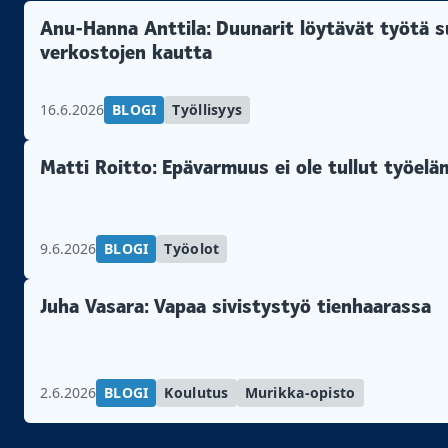
Anu-Hanna Anttila: Duunarit löytävät työtä su
verkostojen kautta
16.6.2026
BLOGI
Työllisyys
Matti Roitto: Epävarmuus ei ole tullut työel
9.6.2026
BLOGI
Työolot
Juha Vasara: Vapaa sivistystyö tienhaarassa
2.6.2026
BLOGI
Koulutus
Murikka-opisto