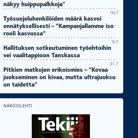
näkyy huippupalkkoja"
16.7
Työsuojeluhenkilöiden määrä kasvoi
ennätyksellisesti – ”Kampanjallamme iso
rooli kasvussa”
9.7
Hallituksen sotkeutuminen työehtoihin
vei vaalitappioon Tanskassa
31.7
Pitkien matkojen erikoismies – ”Kovaa
juokseminen on kivaa, mutta ultrajuoksu
on taidetta”
NÄKÖISLEHTI