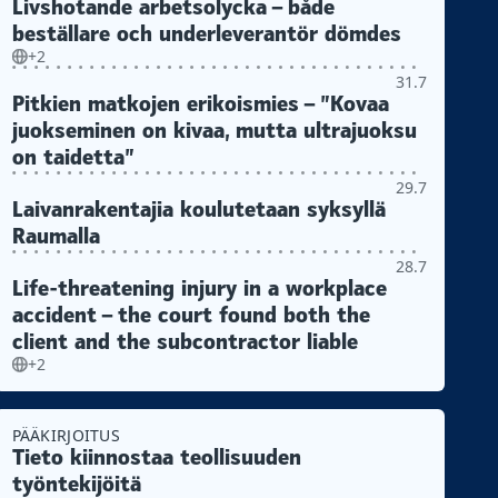
Livshotande arbetsolycka – både
beställare och underleverantör dömdes
+2
31.7
Pitkien matkojen erikoismies – ”Kovaa
juokseminen on kivaa, mutta ultrajuoksu
on taidetta”
29.7
Laivanrakentajia koulutetaan syksyllä
Raumalla
28.7
Life-threatening injury in a workplace
accident – the court found both the
client and the subcontractor liable
+2
PÄÄKIRJOITUS
Tieto kiinnostaa teollisuuden
työntekijöitä