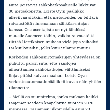
Niitä poistavat sähkökatkosalueella liikkuvat
30 metsäkonetta. Loiste Oy:n päällikkö
alleviivaa sitäkin, että metsureiden on tehtävä
raivaustöitä nimenomaan sähköasentajan
kanssa. Osa asentajista on nyt lähdössä
muualle Suomeen töihin, vaikka raivaustöitä
riittää Hartikaisen mukaan vielä jopa viikoiksi
tai kuukausiksi, jollei kuuratilanne muutu.
Korkeiden sähkönsiirtomaksujen yhteydessä on
puhuttu paljon siitä, että sääolojen
aiheuttamien sähkökatkojen välttämiseksi
linjat pitäisi kaivaa maahan. Loiste Oy:n
verkostoautomaatiopäällikkö kuvaa näin yhtiön
tilannetta:
– Meillä on suunnitelma, jonka mukaan kaikki
taajamat saadaan kaapeloitua vuoteen 2028
mennessä. Taajamien ulkopuolella asuu 20