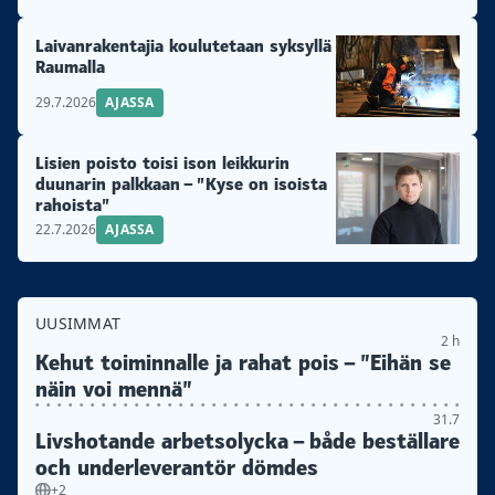
Laivanrakentajia koulutetaan syksyllä
Raumalla
29.7.2026
AJASSA
Lisien poisto toisi ison leikkurin
duunarin palkkaan – ”Kyse on isoista
rahoista”
22.7.2026
AJASSA
UUSIMMAT
2 h
Kehut toiminnalle ja rahat pois – ”Eihän se
näin voi mennä”
31.7
Livshotande arbetsolycka – både beställare
och underleverantör dömdes
+2