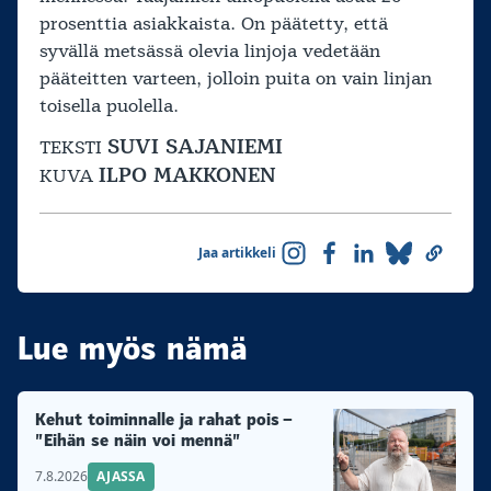
prosenttia asiakkaista. On päätetty, että
syvällä metsässä olevia linjoja vedetään
pääteitten varteen, jolloin puita on vain linjan
toisella puolella.
SUVI SAJANIEMI
TEKSTI
ILPO MAKKONEN
KUVA
Jaa artikkeli
Lue myös nämä
Kehut toiminnalle ja rahat pois –
”Eihän se näin voi mennä”
7.8.2026
AJASSA