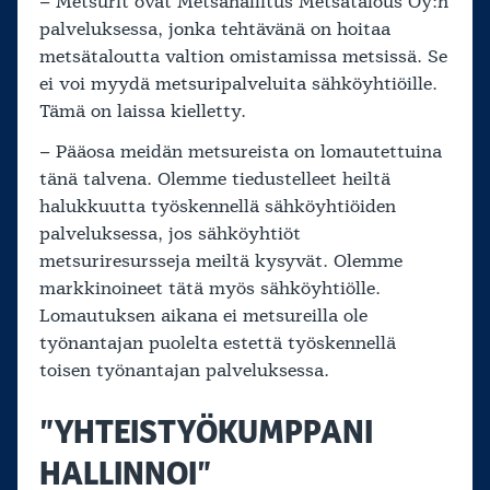
– Metsurit ovat Metsähallitus Metsätalous Oy:n
palveluksessa, jonka tehtävänä on hoitaa
metsätaloutta valtion omistamissa metsissä. Se
ei voi myydä metsuripalveluita sähköyhtiöille.
Tämä on laissa kielletty.
– Pääosa meidän metsureista on lomautettuina
tänä talvena. Olemme tiedustelleet heiltä
halukkuutta työskennellä sähköyhtiöiden
palveluksessa, jos sähköyhtiöt
metsuriresursseja meiltä kysyvät. Olemme
markkinoineet tätä myös sähköyhtiölle.
Lomautuksen aikana ei metsureilla ole
työnantajan puolelta estettä työskennellä
toisen työnantajan palveluksessa.
”YHTEISTYÖKUMPPANI
HALLINNOI”