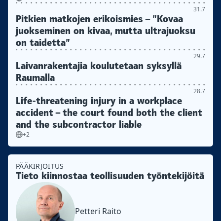
31.7
Pitkien matkojen erikoismies – ”Kovaa
juokseminen on kivaa, mutta ultrajuoksu
on taidetta”
29.7
Laivanrakentajia koulutetaan syksyllä
Raumalla
28.7
Life-threatening injury in a workplace
accident – the court found both the client
and the subcontractor liable
+2
PÄÄKIRJOITUS
Tieto kiinnostaa teollisuuden työntekijöitä
Petteri Raito