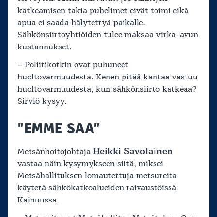
katkeamisen takia puhelimet eivät toimi eikä
apua ei saada hälytettyä paikalle.
Sähkönsiirtoyhtiöiden tulee maksaa virka-avun
kustannukset.
– Poliitikotkin ovat puhuneet
huoltovarmuudesta. Kenen pitää kantaa vastuu
huoltovarmuudesta, kun sähkönsiirto katkeaa?
Sirviö kysyy.
”EMME SAA”
Heikki Savolainen
Metsänhoitojohtaja
vastaa näin kysymykseen siitä, miksei
Metsähallituksen lomautettuja metsureita
käytetä sähkökatkoalueiden raivaustöissä
Kainuussa.