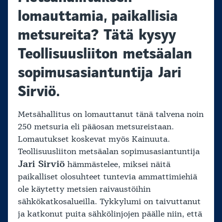
lomauttamia, paikallisia
metsureita? Tätä kysyy
Teollisuusliiton metsäalan
sopimusasiantuntija Jari
Sirviö.
Metsähallitus on lomauttanut tänä talvena noin
250 metsuria eli pääosan metsureistaan.
Lomautukset koskevat myös Kainuuta.
Teollisuusliiton metsäalan sopimusasiantuntija
Jari Sirviö
hämmästelee, miksei näitä
paikalliset olosuhteet tuntevia ammattimiehiä
ole käytetty metsien raivaustöihin
sähkökatkosalueilla. Tykkylumi on taivuttanut
ja katkonut puita sähkölinjojen päälle niin, että