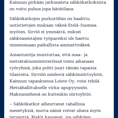
Kainuun pitkään jatkuneista sähkökatkoksista
on voitu puhua jopa hätätilana.
Sähkökatkojen purkutöihin on haalittu
uutistietojen mukaan väkeä Etelä-Suomea
myöten. Sirviö ei ymmärrä, miksei
sähköasentajien työpareiksi ole haettu
nimenomaan paikallista ammattiväkeä.
Asiantuntija muistuttaa, että maa- ja
metsätalousministeriössä toimi aikanaan
työryhmä, joka pohti juuri tämän tapaisia
tilanteita. Sirviön mielestä sähkönsiirtoyhtiö,
Kainuun tapauksessa Loiste Oy, voisi tehdä
Metsähallitukselle virka-apupyynnön.
Maksumiehenä on kuitenkin siirtoyhtiö.
– Sähkökatkot aiheuttavat rahallisia
menetyksiä, mutta nämä voivat uhata myös
terveyttä. Riskit kasvavat, jos sähköjen