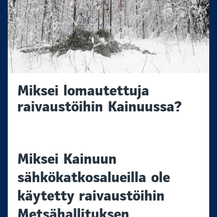
Miksei lomautettuja
raivaustöihin Kainuussa?
Miksei Kainuun
sähkökatkosalueilla ole
käytetty raivaustöihin
Metsähallituksen