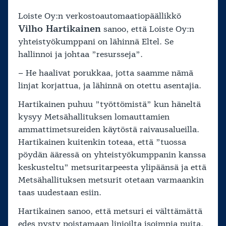
Loiste Oy:n verkostoautomaatiopäällikkö
Vilho Hartikainen
sanoo, että Loiste Oy:n
yhteistyökumppani on lähinnä Eltel. Se
hallinnoi ja johtaa ”resursseja”.
– He haalivat porukkaa, jotta saamme nämä
linjat korjattua, ja lähinnä on otettu asentajia.
Hartikainen puhuu ”työttömistä” kun häneltä
kysyy Metsähallituksen lomauttamien
ammattimetsureiden käytöstä raivausalueilla.
Hartikainen kuitenkin toteaa, että ”tuossa
pöydän ääressä on yhteistyökumppanin kanssa
keskusteltu” metsuritarpeesta ylipäänsä ja että
Metsähallituksen metsurit otetaan varmaankin
taas uudestaan esiin.
Hartikainen sanoo, että metsuri ei välttämättä
edes pysty poistamaan linjoilta isoimpia puita.