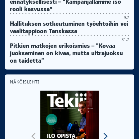
ennätyksellisesti – ”Kampanjallamme iso
rooli kasvussa”
9.7
Hallituksen sotkeutuminen työehtoihin vei
vaalitappioon Tanskassa
31.7
Pitkien matkojen erikoismies – ”Kovaa
juokseminen on kivaa, mutta ultrajuoksu
on taidetta”
NÄKÖISLEHTI