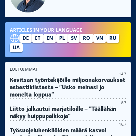
ARTICLES IN YOUR LANGUAGE
DE
ET
EN
PL
SV
RO
VN
RU
UA
LUETUIMMAT
14.7
Kevitsan työntekijöille miljoonakorvaukset
asbestikiistasta – ”Usko meinasi jo
monelta loppua”
8.7
Liitto jalkautui marjatiloille – "Täällähän
näkyy huippupalkkoja"
16.7
Työsuojeluhenkilöiden määrä kasvoi