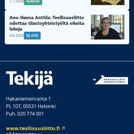
1.7.2020
AJASSA
Anu-Hanna Anttila: Teollisuusliitto
odottaa tilastoyhteistyöltä oikeita
lukuja
4.6.2020
BLOGI
Hakaniemenranta 1
PL 107, 00531 Helsinki
Puh. 020 774 001
www.teollisuusliitto.fi