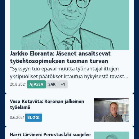
Jarkko Eloranta: Jäsenet ansaitsevat
työehtosopimuksen tuoman turvan
"Syksyyn tuo epävarmuutta työnantajaliittojen
yksipuoliset päätökset irtautua nykyisestä tavasta
neuvotella työehtosopimuksia" kirjoittaa SAK:n
20.8.2021
AJASSA
SAK
+1
puheenjohtaja Jarkko Eloranta.
Vesa Kotaviita: Koronan jälkeinen
työelämä
8.6.2021
BLOGI
Harri Järvinen: Perustuslaki suojelee