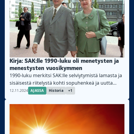
Kirja: SAK:lle 1990-luku oli menetysten ja
menestysten vuosikymmen
1990-luku merkitsi SAK:lle selviytymistä lamasta ja
sisäisestä riitelystä kohti sopuhenkeä ja uutta
nousukautta, kertoo historiakirja
12.11.2024
AJASSA
Historia
+1
Lamaantumaton.