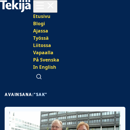
Avaa valikko
Päävalikko
Etusivu
Blogi
Ajassa
Työssä
Liitossa
Vapaalla
På Svenska
In English
Avaa haku
AVAINSANA:
"SAK"