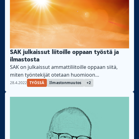
SAK julkaissut liitoille oppaan työstä ja
ilmastosta
SAK on julkaissut ammattiliitoille oppaan siitä,
miten työntekijät otetaan huomioon
sopeutumisessa ilmastonmuutokseen.
28.4.2022
TYÖSSÄ
Ilmastonmuutos
+2