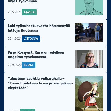
myös työvoimaa
26.5.2021
AJASSA
Laki työsuhdeturvasta hämmentää
liittoja Ruotsissa
22.1.2021
LIITOSSA
Pirjo Rosqvist: Kiire on edelleen
ongelma työelämässä
29.9.2020
BLOGI
Talouteen vauhtia velkarahalla –
"Ensin hoidetaan kriisi ja sen jälkeen
elvytetään"