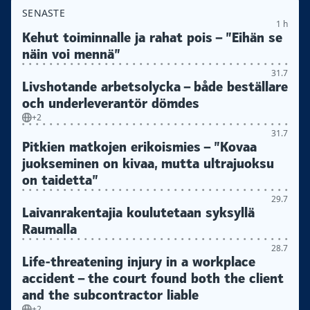
SENASTE
1 h
Kehut toiminnalle ja rahat pois – ”Eihän se
näin voi mennä”
31.7
Livshotande arbetsolycka – både beställare
och underleverantör dömdes
+2
31.7
Pitkien matkojen erikoismies – ”Kovaa
juokseminen on kivaa, mutta ultrajuoksu
on taidetta”
29.7
Laivanrakentajia koulutetaan syksyllä
Raumalla
28.7
Life-threatening injury in a workplace
accident – the court found both the client
and the subcontractor liable
+2