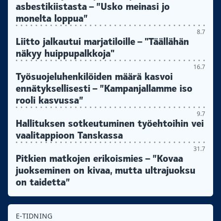
asbestikiistasta – ”Usko meinasi jo
monelta loppua”
8.7
Liitto jalkautui marjatiloille – "Täällähän
näkyy huippupalkkoja"
16.7
Työsuojeluhenkilöiden määrä kasvoi
ennätyksellisesti – ”Kampanjallamme iso
rooli kasvussa”
9.7
Hallituksen sotkeutuminen työehtoihin vei
vaalitappioon Tanskassa
31.7
Pitkien matkojen erikoismies – ”Kovaa
juokseminen on kivaa, mutta ultrajuoksu
on taidetta”
E-TIDNING