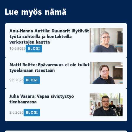
Lue myös nämä
Anu-Hanna Anttila: Duunarit löytävät
työtä suhteilla ja kontakteilla
verkostojen kautta
16.6.2026
BLOGI
Matti Roitto: Epävarmuus ei ole tullut
työelämään itsestään
9.6.2026
BLOGI
Juha Vasara: Vapaa sivistystyö
tienhaarassa
2.6.2026
BLOGI