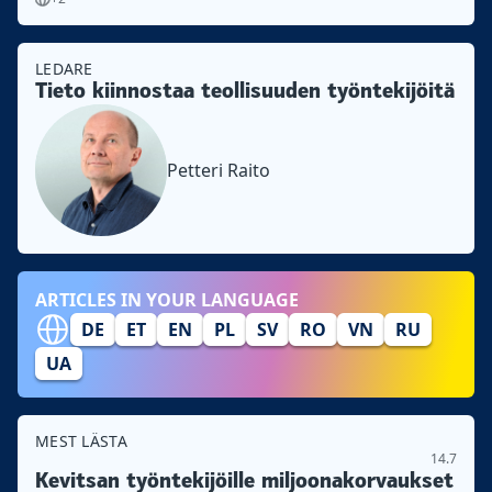
LEDARE
Tieto kiinnostaa teollisuuden työntekijöitä
Petteri Raito
ARTICLES IN YOUR LANGUAGE
DE
ET
EN
PL
SV
RO
VN
RU
UA
MEST LÄSTA
14.7
Kevitsan työntekijöille miljoonakorvaukset