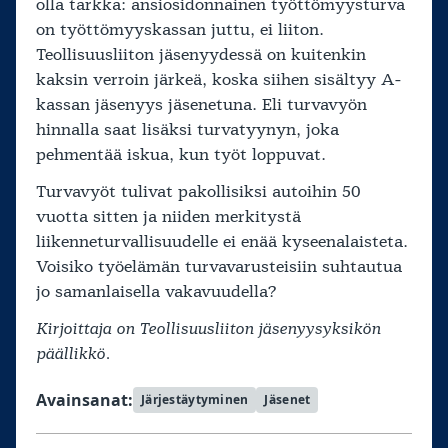
olla tarkka: ansiosidonnainen työttömyysturva
on työttömyyskassan juttu, ei liiton.
Teollisuusliiton jäsenyydessä on kuitenkin
kaksin verroin järkeä, koska siihen sisältyy A-
kassan jäsenyys jäsenetuna. Eli turvavyön
hinnalla saat lisäksi turvatyynyn, joka
pehmentää iskua, kun työt loppuvat.
Turvavyöt tulivat pakollisiksi autoihin 50
vuotta sitten ja niiden merkitystä
liikenneturvallisuudelle ei enää kyseenalaisteta.
Voisiko työelämän turvavarusteisiin suhtautua
jo samanlaisella vakavuudella?
Kirjoittaja on Teollisuusliiton jäsenyysyksikön
päällikkö.
Avainsanat:
Järjestäytyminen
Jäsenet