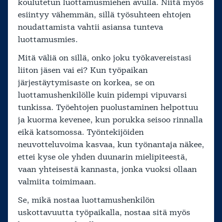
koulutetun luottamusmiehen avulla. Niitä myös
esiintyy vähemmän, sillä työsuhteen ehtojen
noudattamista vahtii asiansa tunteva
luottamusmies.
Mitä väliä on sillä, onko joku työkavereistasi
liiton jäsen vai ei? Kun työpaikan
järjestäytymisaste on korkea, se on
luottamushenkilölle kuin pidempi vipuvarsi
tunkissa. Työehtojen puolustaminen helpottuu
ja kuorma kevenee, kun porukka seisoo rinnalla
eikä katsomossa. Työntekijöiden
neuvotteluvoima kasvaa, kun työnantaja näkee,
ettei kyse ole yhden duunarin mielipiteestä,
vaan yhteisestä kannasta, jonka vuoksi ollaan
valmiita toimimaan.
Se, mikä nostaa luottamushenkilön
uskottavuutta työpaikalla, nostaa sitä myös