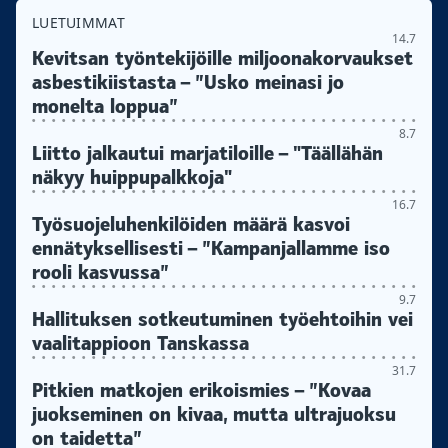
LUETUIMMAT
14.7
Kevitsan työntekijöille miljoonakorvaukset
asbestikiistasta – ”Usko meinasi jo
monelta loppua”
8.7
Liitto jalkautui marjatiloille – "Täällähän
näkyy huippupalkkoja"
16.7
Työsuojeluhenkilöiden määrä kasvoi
ennätyksellisesti – ”Kampanjallamme iso
rooli kasvussa”
9.7
Hallituksen sotkeutuminen työehtoihin vei
vaalitappioon Tanskassa
31.7
Pitkien matkojen erikoismies – ”Kovaa
juokseminen on kivaa, mutta ultrajuoksu
on taidetta”