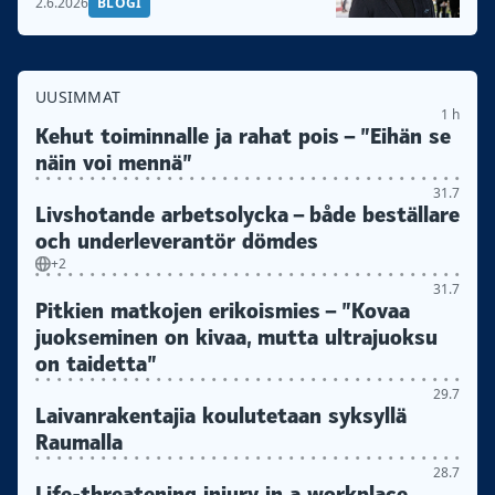
2.6.2026
BLOGI
UUSIMMAT
1 h
Kehut toiminnalle ja rahat pois – ”Eihän se
näin voi mennä”
31.7
Livshotande arbetsolycka – både beställare
och underleverantör dömdes
+2
31.7
Pitkien matkojen erikoismies – ”Kovaa
juokseminen on kivaa, mutta ultrajuoksu
on taidetta”
29.7
Laivanrakentajia koulutetaan syksyllä
Raumalla
28.7
Life-threatening injury in a workplace