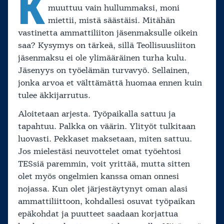
K
muuttuu vain hullummaksi, moni
miettii, mistä säästäisi. Mitähän
vastinetta ammattiliiton jäsenmaksulle oikein
saa? Kysymys on tärkeä, sillä Teollisuusliiton
jäsenmaksu ei ole ylimääräinen turha kulu.
Jäsenyys on työelämän turvavyö. Sellainen,
jonka arvoa et välttämättä huomaa ennen kuin
tulee äkkijarrutus.
Aloitetaan arjesta. Työpaikalla sattuu ja
tapahtuu. Palkka on väärin. Ylityöt tulkitaan
luovasti. Pekkaset maksetaan, miten sattuu.
Jos mielestäsi neuvottelet omat työehtosi
TESsiä paremmin, voit yrittää, mutta sitten
olet myös ongelmien kanssa oman onnesi
nojassa. Kun olet järjestäytynyt oman alasi
ammattiliittoon, kohdallesi osuvat työpaikan
epäkohdat ja puutteet saadaan korjattua