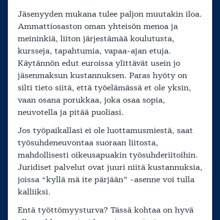
Jäsenyyden mukana tulee paljon muutakin iloa.
Ammattiosaston oman yhteisön menoa ja
meininkiä, liiton järjestämää koulutusta,
kursseja, tapahtumia, vapaa-ajan etuja.
Käytännön edut euroissa ylittävät usein jo
jäsenmaksun kustannuksen. Paras hyöty on
silti tieto siitä, että työelämässä et ole yksin,
vaan osana porukkaa, joka osaa sopia,
neuvotella ja pitää puoliasi.
Jos työpaikallasi ei ole luottamusmiestä, saat
työsuhdeneuvontaa suoraan liitosta,
mahdollisesti oikeusapuakin työsuhderiitoihin.
Juridiset palvelut ovat juuri niitä kustannuksia,
joissa “kyllä mä ite pärjään” -asenne voi tulla
kalliiksi.
Entä työttömyysturva? Tässä kohtaa on hyvä