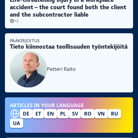
accident – the court found both the client
and the subcontractor liable
+2
PÄÄKIRJOITUS
Tieto kiinnostaa teollisuuden työntekijöitä
Petteri Raito
ARTICLES IN YOUR LANGUAGE
DE
ET
EN
PL
SV
RO
VN
RU
UA