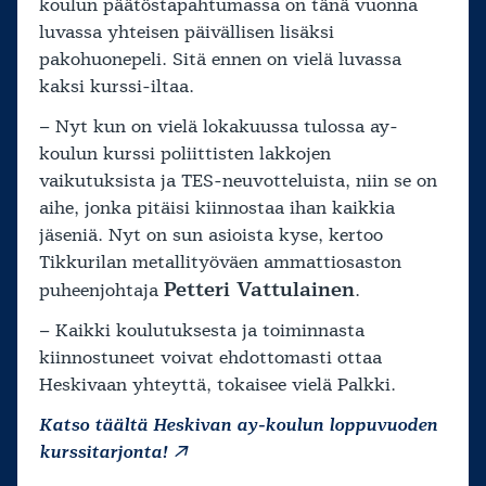
koulun päätöstapahtumassa on tänä vuonna
luvassa yhteisen päivällisen lisäksi
pakohuonepeli. Sitä ennen on vielä luvassa
kaksi kurssi-iltaa.
– Nyt kun on vielä lokakuussa tulossa ay-
koulun kurssi poliittisten lakkojen
vaikutuksista ja TES-neuvotteluista, niin se on
aihe, jonka pitäisi kiinnostaa ihan kaikkia
jäseniä. Nyt on sun asioista kyse, kertoo
Tikkurilan metallityöväen ammattiosaston
Petteri Vattulainen
puheenjohtaja
.
– Kaikki koulutuksesta ja toiminnasta
kiinnostuneet voivat ehdottomasti ottaa
Heskivaan yhteyttä, tokaisee vielä Palkki.
Katso täältä Heskivan ay-koulun loppuvuoden
kurssitarjonta!