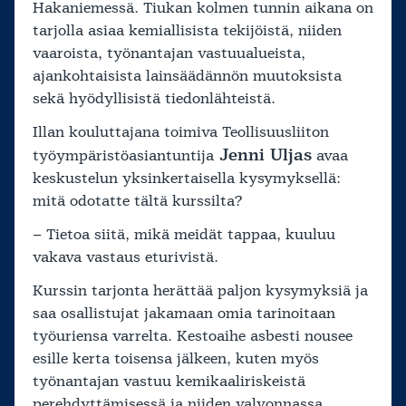
Hakaniemessä. Tiukan kolmen tunnin aikana on
tarjolla asiaa kemiallisista tekijöistä, niiden
vaaroista, työnantajan vastuualueista,
ajankohtaisista lainsäädännön muutoksista
sekä hyödyllisistä tiedonlähteistä.
Illan kouluttajana toimiva Teollisuusliiton
Jenni Uljas
työympäristöasiantuntija
avaa
keskustelun yksinkertaisella kysymyksellä:
mitä odotatte tältä kurssilta?
– Tietoa siitä, mikä meidät tappaa, kuuluu
vakava vastaus eturivistä.
Kurssin tarjonta herättää paljon kysymyksiä ja
saa osallistujat jakamaan omia tarinoitaan
työuriensa varrelta. Kestoaihe asbesti nousee
esille kerta toisensa jälkeen, kuten myös
työnantajan vastuu kemikaaliriskeistä
perehdyttämisessä ja niiden valvonnassa.