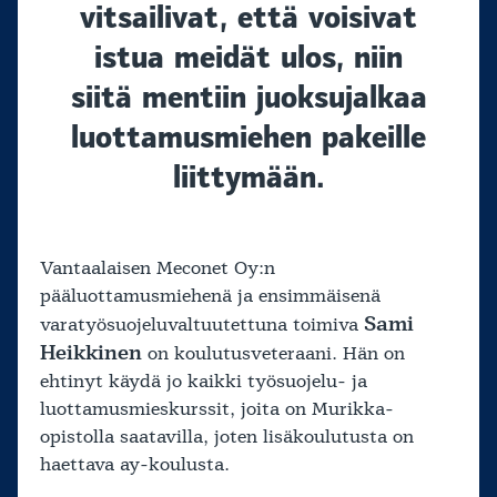
vitsailivat, että voisivat
istua meidät ulos, niin
siitä mentiin juoksujalkaa
luottamusmiehen pakeille
liittymään.
Vantaalaisen Meconet Oy:n
pääluottamusmiehenä ja ensimmäisenä
Sami
varatyösuojeluvaltuutettuna toimiva
Heikkinen
on koulutusveteraani. Hän on
ehtinyt käydä jo kaikki työsuojelu- ja
luottamusmieskurssit, joita on Murikka-
opistolla saatavilla, joten lisäkoulutusta on
haettava ay-koulusta.