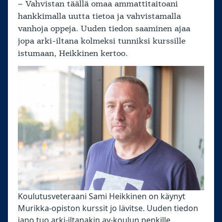
– Vahvistan täällä omaa ammattitaitoani
hankkimalla uutta tietoa ja vahvistamalla
vanhoja oppeja. Uuden tiedon saaminen ajaa
jopa arki-iltana kolmeksi tunniksi kurssille
istumaan, Heikkinen kertoo.
Koulutusveteraani Sami Heikkinen on käynyt
Murikka-opiston kurssit jo lävitse. Uuden tiedon
jano tuo arki-iltanakin ay-koulun penkille.