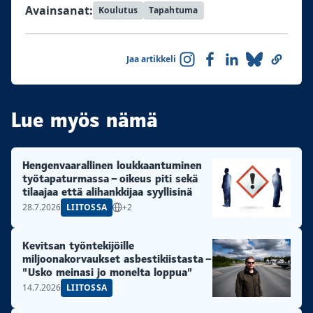
Avainsanat:
Koulutus
Tapahtuma
Jaa artikkeli
Lue myös nämä
Hengenvaarallinen loukkaantuminen
työtapaturmassa – oikeus piti sekä
tilaajaa että alihankkijaa syyllisinä
28.7.2026
LIITOSSA
+2
Kevitsan työntekijöille
miljoonakorvaukset asbestikiistasta –
”Usko meinasi jo monelta loppua”
14.7.2026
LIITOSSA