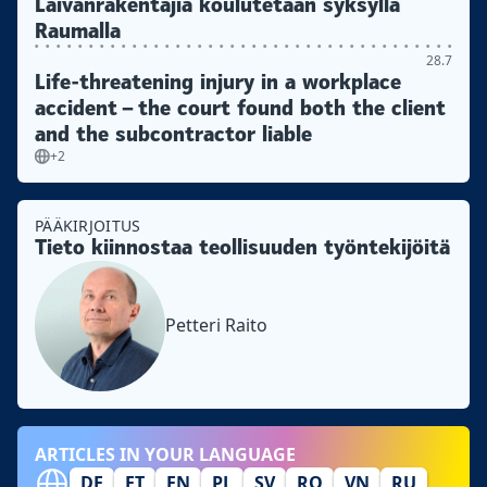
Laivanrakentajia koulutetaan syksyllä
Raumalla
28.7
Life-threatening injury in a workplace
accident – the court found both the client
and the subcontractor liable
+2
PÄÄKIRJOITUS
Tieto kiinnostaa teollisuuden työntekijöitä
Petteri Raito
ARTICLES IN YOUR LANGUAGE
DE
ET
EN
PL
SV
RO
VN
RU