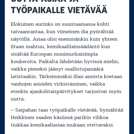
TYÖPAIKALLE VIETÄVÄÄ
Elokuinen aurinko on suuntaamassa kohti
taivaanrantaa, kun viimeinen dia pyörähtää
näytöllä. Asiaa olisi enemmänkin kuin yhteen
iltaan mahtuu, kemikaalilainsäädäntö kun
sisältää Euroopan monimutkaisimpia
koukeroita. Paikalta lähdetään hyvissä mielin,
vaikka pieneksi jäänyt osallistujamäärä
latistaakin. Tärkeimmäksi illan annista koetaan
vanhojen asioiden virkistäminen, vaikka
etenkin ajankohtaispäivitykset tarjosivat myös
uutta.
– Saipahan taas työpaikalle vietävää, hymähtää
Heikkinen saaden käsiinsä parikin vihkoa
tiukkaa kemikaaliasiaa mukaan otettavaksi.