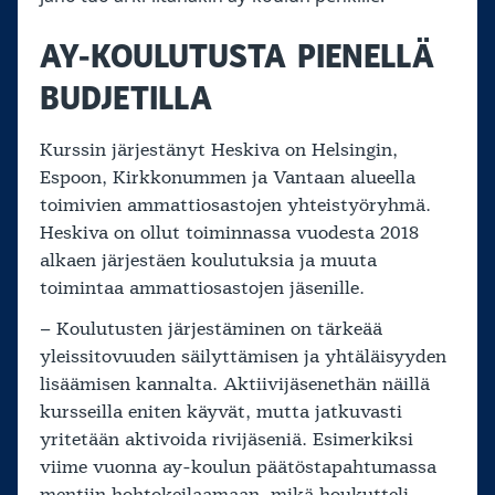
AY-KOULUTUSTA PIENELLÄ
BUDJETILLA
Kurssin järjestänyt Heskiva on Helsingin,
Espoon, Kirkkonummen ja Vantaan alueella
toimivien ammattiosastojen yhteistyöryhmä.
Heskiva on ollut toiminnassa vuodesta 2018
alkaen järjestäen koulutuksia ja muuta
toimintaa ammattiosastojen jäsenille.
– Koulutusten järjestäminen on tärkeää
yleissitovuuden säilyttämisen ja yhtäläisyyden
lisäämisen kannalta. Aktiivijäsenethän näillä
kursseilla eniten käyvät, mutta jatkuvasti
yritetään aktivoida rivijäseniä. Esimerkiksi
viime vuonna ay-koulun päätöstapahtumassa
mentiin hohtokeilaamaan, mikä houkutteli