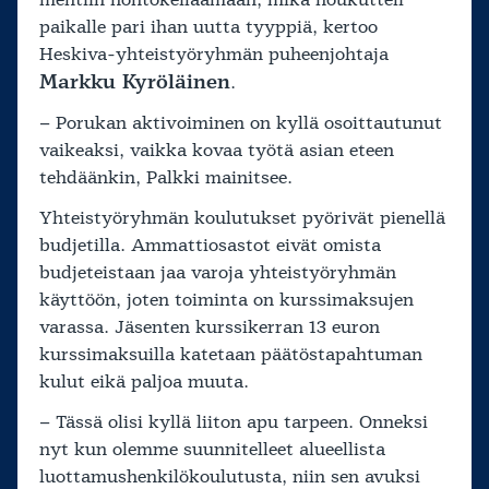
paikalle pari ihan uutta tyyppiä, kertoo
Heskiva-yhteistyöryhmän puheenjohtaja
Markku Kyröläinen
.
– Porukan aktivoiminen on kyllä osoittautunut
vaikeaksi, vaikka kovaa työtä asian eteen
tehdäänkin, Palkki mainitsee.
Yhteistyöryhmän koulutukset pyörivät pienellä
budjetilla. Ammattiosastot eivät omista
budjeteistaan jaa varoja yhteistyöryhmän
käyttöön, joten toiminta on kurssimaksujen
varassa. Jäsenten kurssikerran 13 euron
kurssimaksuilla katetaan päätöstapahtuman
kulut eikä paljoa muuta.
– Tässä olisi kyllä liiton apu tarpeen. Onneksi
nyt kun olemme suunnitelleet alueellista
luottamushenkilökoulutusta, niin sen avuksi