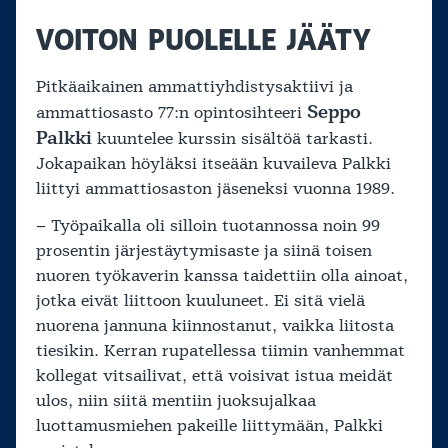
VOITON PUOLELLE JÄÄTY
Pitkäaikainen ammattiyhdistysaktiivi ja
Seppo
ammattiosasto 77:n opintosihteeri
Palkki
kuuntelee kurssin sisältöä tarkasti.
Jokapaikan höyläksi itseään kuvaileva Palkki
liittyi ammattiosaston jäseneksi vuonna 1989.
– Työpaikalla oli silloin tuotannossa noin 99
prosentin järjestäytymisaste ja siinä toisen
nuoren työkaverin kanssa taidettiin olla ainoat,
jotka eivät liittoon kuuluneet. Ei sitä vielä
nuorena jannuna kiinnostanut, vaikka liitosta
tiesikin. Kerran rupatellessa tiimin vanhemmat
kollegat vitsailivat, että voisivat istua meidät
ulos, niin siitä mentiin juoksujalkaa
luottamusmiehen pakeille liittymään, Palkki