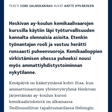
TEKSTI
SEMI SALMIKANNAS
KUVAT
ANTTI HYVÄRINEN
Heskivan ay-koulun kemikaalivaarojen
kurssilla käytiin läpi työturvallisuuden
kannalta olennaisia asioita. Etenkin
työnantajan rooli ja vastuu herätti
runsaasti puheenvuoroja. Kemikaalioppien
virkistämisen ohessa puheeksi nousi
myös ammattiyhdistystoiminnan
nykytilanne.
Kesäpäivä on kääntymässä kohti iltaa, kun
ammattiosastojen yhteistyöryhmä Heskivan
järjestämän ay-koulun kurssi
kemikaaliriskeistä on alkamassa
Teollisuusliiton tapahtumatilassa Helsingin