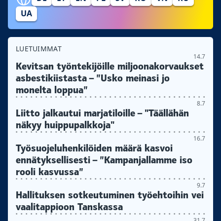
UA
LUETUIMMAT
14.7
Kevitsan työntekijöille miljoonakorvaukset
asbestikiistasta – ”Usko meinasi jo
monelta loppua”
8.7
Liitto jalkautui marjatiloille – "Täällähän
näkyy huippupalkkoja"
16.7
Työsuojeluhenkilöiden määrä kasvoi
ennätyksellisesti – ”Kampanjallamme iso
rooli kasvussa”
9.7
Hallituksen sotkeutuminen työehtoihin vei
vaalitappioon Tanskassa
31.7