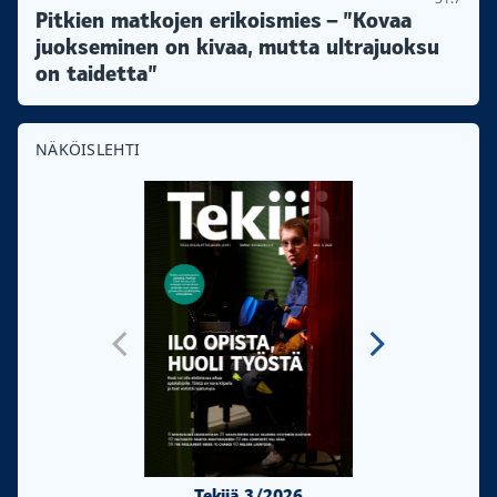
Pitkien matkojen erikoismies – ”Kovaa
juokseminen on kivaa, mutta ultrajuoksu
on taidetta”
NÄKÖISLEHTI
Tekijä 3/2026
Tekijä 2/20