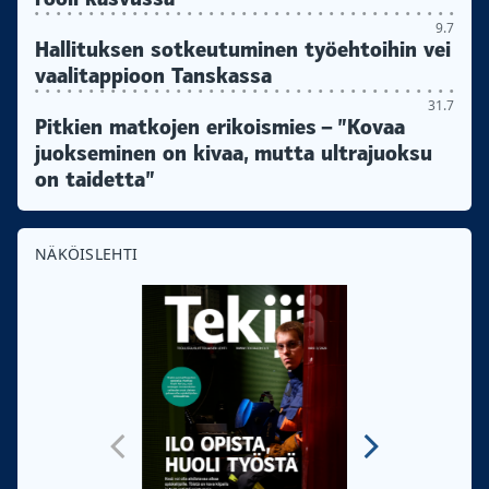
9.7
Hallituksen sotkeutuminen työehtoihin vei
vaalitappioon Tanskassa
31.7
Pitkien matkojen erikoismies – ”Kovaa
juokseminen on kivaa, mutta ultrajuoksu
on taidetta”
NÄKÖISLEHTI