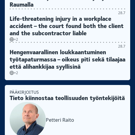
Raumalla
28.7
Life-threatening injury in a workplace
accident – the court found both the client
and the subcontractor liable
+2
28.7
Hengenvaarallinen loukkaantuminen
työtapaturmassa – oikeus piti sekä tilaajaa
että alihankkijaa syyllisinä
+2
PÄÄKIRJOITUS
Tieto kiinnostaa teollisuuden työntekijöitä
Petteri Raito