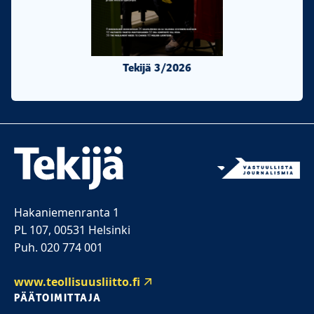
Tekijä 3/2026
Tekijä 2/20
Hakaniemenranta 1
PL 107, 00531 Helsinki
Puh. 020 774 001
www.teollisuusliitto.fi
PÄÄTOIMITTAJA