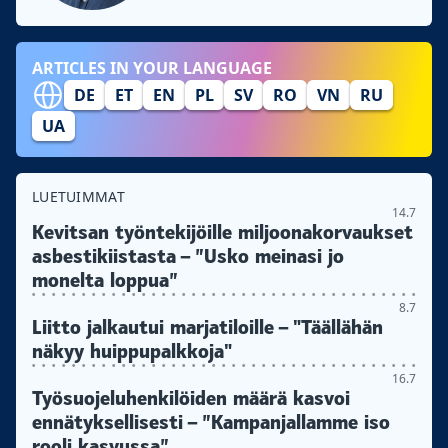
ARTICLES IN YOUR LANGUAGE
DE
ET
EN
PL
SV
RO
VN
RU
UA
LUETUIMMAT
14.7
Kevitsan työntekijöille miljoonakorvaukset
asbestikiistasta – ”Usko meinasi jo
monelta loppua”
8.7
Liitto jalkautui marjatiloille – "Täällähän
näkyy huippupalkkoja"
16.7
Työsuojeluhenkilöiden määrä kasvoi
ennätyksellisesti – ”Kampanjallamme iso
rooli kasvussa”