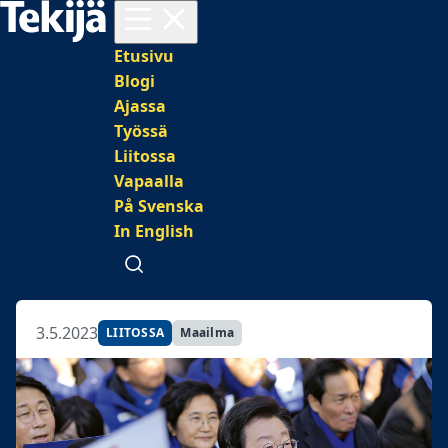
Avaa valikko
Päävalikko
Etusivu
Blogi
Ajassa
Työssä
Liitossa
Vapaalla
På Svenska
In English
Avaa haku
3.5.2023
LIITOSSA
Maailma