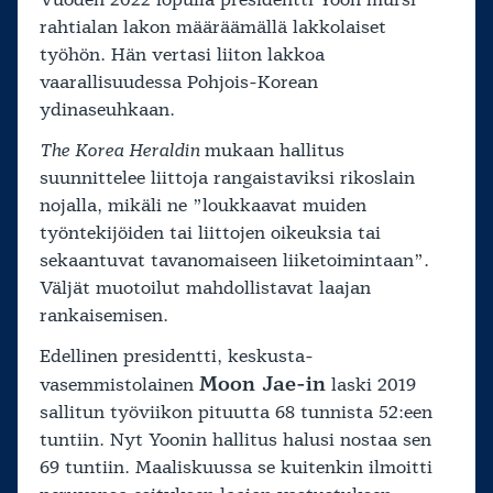
Vuoden 2022 lopulla presidentti Yoon mursi
rahtialan lakon määräämällä lakkolaiset
työhön. Hän vertasi liiton lakkoa
vaarallisuudessa Pohjois-Korean
ydinaseuhkaan.
The Korea Heraldin
mukaan hallitus
suunnittelee liittoja rangaistaviksi rikoslain
nojalla, mikäli ne ”loukkaavat muiden
työntekijöiden tai liittojen oikeuksia tai
sekaantuvat tavanomaiseen liiketoimintaan”.
Väljät muotoilut mahdollistavat laajan
rankaisemisen.
Edellinen presidentti, keskusta-
Moon Jae-in
vasemmistolainen
laski 2019
sallitun työviikon pituutta 68 tunnista 52:een
tuntiin. Nyt Yoonin hallitus halusi nostaa sen
69 tuntiin. Maaliskuussa se kuitenkin ilmoitti