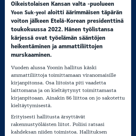
Oikeistolaisen Kansan valta -puolueen
aloitti äärimmäisen täpärän
Yoon Suk-yeol
voiton jälkeen Etelä-Korean presidenttinä
toukokuussa 2022. Hänen työlistansa
kärjessä ovat työelämän sääntöjen
heikentäminen ja ammattiliittojen
murskaaminen.
Vuoden alussa Yoonin hallitus käski
ammattiliittoja toimittamaan viranomaisille
kirjanpitonsa. Osa liitoista piti vaadetta
laittomana ja on kieltäytynyt toimittamasta
kirjanpitoaan. Ainakin 86 liittoa on jo sakotettu
kieltäytymisestä.
Erityisesti hallitusta ärsyttävät
rakennustyöläisten liitot. Poliisi ratsasi
kahdeksan niiden toimistoa. Hallituksen