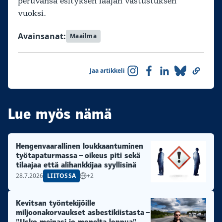
peruvansa esityksen laajan vastustuksen
vuoksi.
Avainsanat:
Maailma
Jaa artikkeli
Lue myös nämä
Hengenvaarallinen loukkaantuminen
työtapaturmassa – oikeus piti sekä
tilaajaa että alihankkijaa syyllisinä
28.7.2026
LIITOSSA
+2
Kevitsan työntekijöille
miljoonakorvaukset asbestikiistasta –
”Usko meinasi jo monelta loppua”