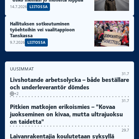
14.7.2026
LIITOSSA
Hallituksen sotkeutuminen
työehtoihin vei vaalitappioon
Tanskassa
9.7.2026
LIITOSSA
UUSIMMAT
31.7
Livshotande arbetsolycka – både beställare
och underleverantör dömdes
+2
31.7
Pitkien matkojen erikoismies – ”Kovaa
juokseminen on kivaa, mutta ultrajuoksu
on taidetta”
29.7
Laivanrakentajia koulutetaan syksyllä