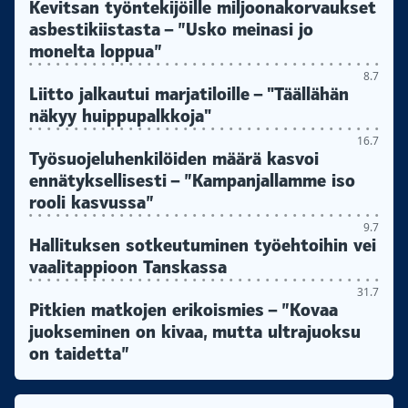
Kevitsan työntekijöille miljoonakorvaukset
asbestikiistasta – ”Usko meinasi jo
monelta loppua”
8.7
Liitto jalkautui marjatiloille – "Täällähän
näkyy huippupalkkoja"
16.7
Työsuojeluhenkilöiden määrä kasvoi
ennätyksellisesti – ”Kampanjallamme iso
rooli kasvussa”
9.7
Hallituksen sotkeutuminen työehtoihin vei
vaalitappioon Tanskassa
31.7
Pitkien matkojen erikoismies – ”Kovaa
juokseminen on kivaa, mutta ultrajuoksu
on taidetta”