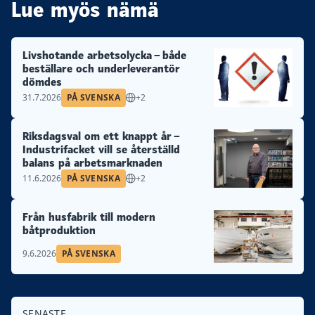
Lue myös nämä
Livshotande arbetsolycka – både
beställare och underleverantör
dömdes
31.7.2026
PÅ SVENSKA
+2
Riksdagsval om ett knappt år –
Industrifacket vill se återställd
balans på arbetsmarknaden
11.6.2026
PÅ SVENSKA
+2
Från husfabrik till modern
båtproduktion
9.6.2026
PÅ SVENSKA
SENASTE