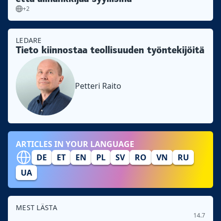
+2
LEDARE
Tieto kiinnostaa teollisuuden työntekijöitä
Petteri Raito
ARTICLES IN YOUR LANGUAGE
DE
ET
EN
PL
SV
RO
VN
RU
UA
MEST LÄSTA
14.7