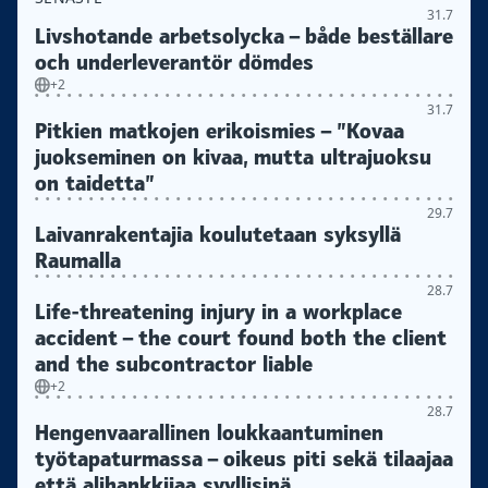
31.7
Livshotande arbetsolycka – både beställare
och underleverantör dömdes
+2
31.7
Pitkien matkojen erikoismies – ”Kovaa
juokseminen on kivaa, mutta ultrajuoksu
on taidetta”
29.7
Laivanrakentajia koulutetaan syksyllä
Raumalla
28.7
Life-threatening injury in a workplace
accident – the court found both the client
and the subcontractor liable
+2
28.7
Hengenvaarallinen loukkaantuminen
työtapaturmassa – oikeus piti sekä tilaajaa
että alihankkijaa syyllisinä