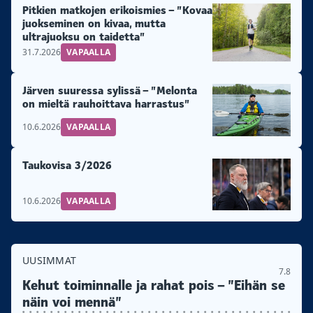
Pitkien matkojen erikoismies – ”Kovaa
juokseminen on kivaa, mutta
ultrajuoksu on taidetta”
31.7.2026
VAPAALLA
Järven suuressa sylissä – ”Melonta
on mieltä rauhoittava harrastus”
10.6.2026
VAPAALLA
Taukovisa 3/2026
10.6.2026
VAPAALLA
UUSIMMAT
7.8
Kehut toiminnalle ja rahat pois – ”Eihän se
näin voi mennä”