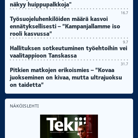
näkyy huippupalkkoja"
16.7
Työsuojeluhenkilöiden määrä kasvoi
ennätyksellisesti – ”Kampanjallamme iso
rooli kasvussa”
9.7
Hallituksen sotkeutuminen työehtoihin vei
vaalitappioon Tanskassa
31.7
Pitkien matkojen erikoismies – ”Kovaa
juokseminen on kivaa, mutta ultrajuoksu
on taidetta”
NÄKÖISLEHTI