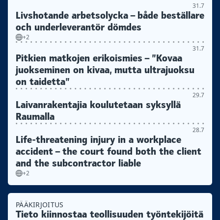
31.7
Livshotande arbetsolycka – både beställare
och underleverantör dömdes
+2
31.7
Pitkien matkojen erikoismies – ”Kovaa
juokseminen on kivaa, mutta ultrajuoksu
on taidetta”
29.7
Laivanrakentajia koulutetaan syksyllä
Raumalla
28.7
Life-threatening injury in a workplace
accident – the court found both the client
and the subcontractor liable
+2
PÄÄKIRJOITUS
Tieto kiinnostaa teollisuuden työntekijöitä