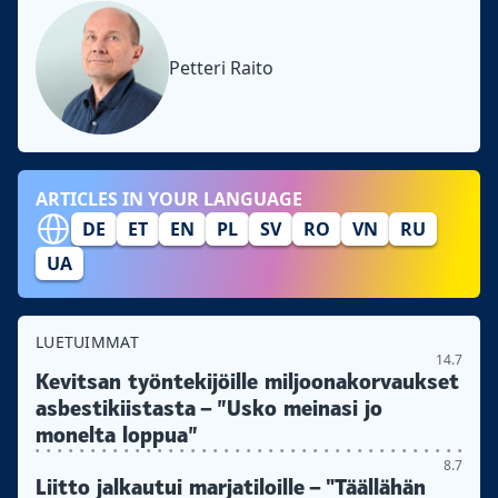
Petteri Raito
ARTICLES IN YOUR LANGUAGE
DE
ET
EN
PL
SV
RO
VN
RU
UA
LUETUIMMAT
14.7
Kevitsan työntekijöille miljoonakorvaukset
asbestikiistasta – ”Usko meinasi jo
monelta loppua”
8.7
Liitto jalkautui marjatiloille – "Täällähän