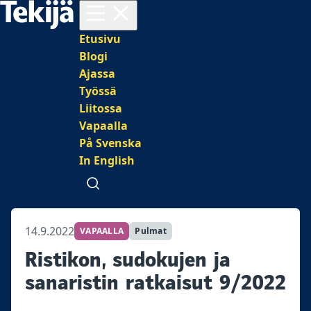
Avaa valikko
Päävalikko
Etusivu
Blogi
Ajassa
Työssä
Liitossa
Vapaalla
På Svenska
In English
Avaa haku
14.9.2022
VAPAALLA
Pulmat
Ristikon, sudokujen ja
sanaristin ratkaisut 9/2022