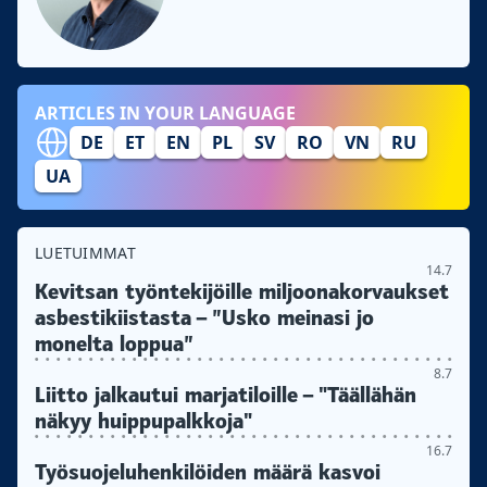
ARTICLES IN YOUR LANGUAGE
DE
ET
EN
PL
SV
RO
VN
RU
UA
LUETUIMMAT
14.7
Kevitsan työntekijöille miljoonakorvaukset
asbestikiistasta – ”Usko meinasi jo
monelta loppua”
8.7
Liitto jalkautui marjatiloille – "Täällähän
näkyy huippupalkkoja"
16.7
Työsuojeluhenkilöiden määrä kasvoi