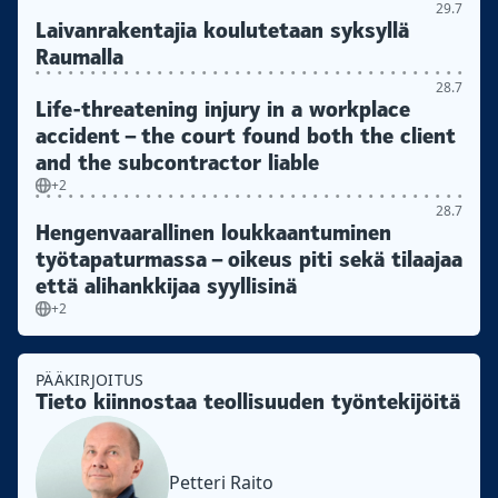
29.7
Laivanrakentajia koulutetaan syksyllä
Raumalla
28.7
Life-threatening injury in a workplace
accident – the court found both the client
and the subcontractor liable
+2
28.7
Hengenvaarallinen loukkaantuminen
työtapaturmassa – oikeus piti sekä tilaajaa
että alihankkijaa syyllisinä
+2
PÄÄKIRJOITUS
Tieto kiinnostaa teollisuuden työntekijöitä
Petteri Raito