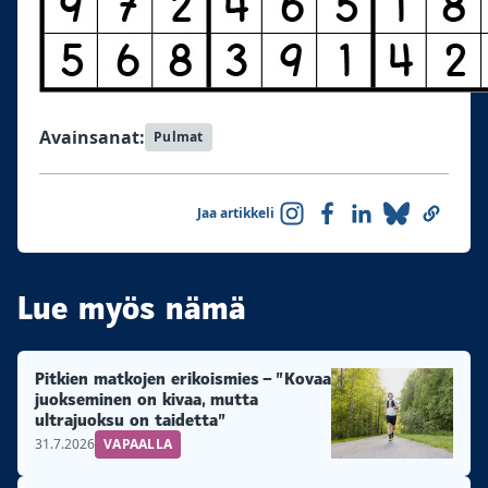
Avainsanat:
Pulmat
Jaa artikkeli
Lue myös nämä
Pitkien matkojen erikoismies – ”Kovaa
juokseminen on kivaa, mutta
ultrajuoksu on taidetta”
31.7.2026
VAPAALLA