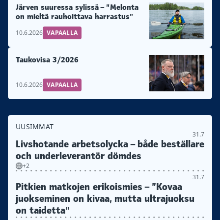
Järven suuressa sylissä – ”Melonta
on mieltä rauhoittava harrastus”
10.6.2026
VAPAALLA
Taukovisa 3/2026
10.6.2026
VAPAALLA
UUSIMMAT
31.7
Livshotande arbetsolycka – både beställare
och underleverantör dömdes
+2
31.7
Pitkien matkojen erikoismies – ”Kovaa
juokseminen on kivaa, mutta ultrajuoksu
on taidetta”