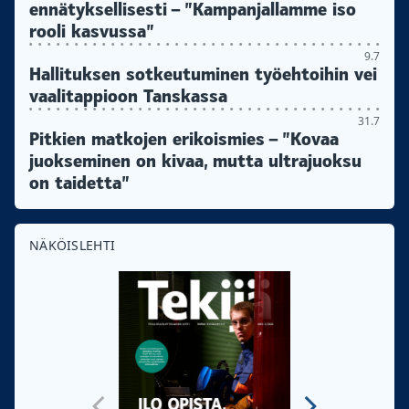
ennätyksellisesti – ”Kampanjallamme iso
rooli kasvussa”
9.7
Hallituksen sotkeutuminen työehtoihin vei
vaalitappioon Tanskassa
31.7
Pitkien matkojen erikoismies – ”Kovaa
juokseminen on kivaa, mutta ultrajuoksu
on taidetta”
NÄKÖISLEHTI