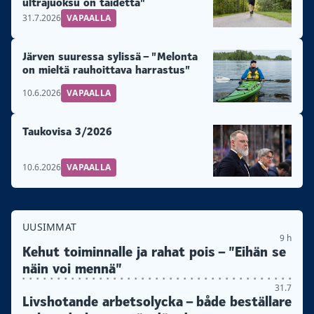
ultrajuoksu on taidetta”
31.7.2026
VAPAALLA
Järven suuressa sylissä – ”Melonta
on mieltä rauhoittava harrastus”
10.6.2026
VAPAALLA
Taukovisa 3/2026
10.6.2026
VAPAALLA
UUSIMMAT
9 h
Kehut toiminnalle ja rahat pois – ”Eihän se
näin voi mennä”
31.7
Livshotande arbetsolycka – både beställare