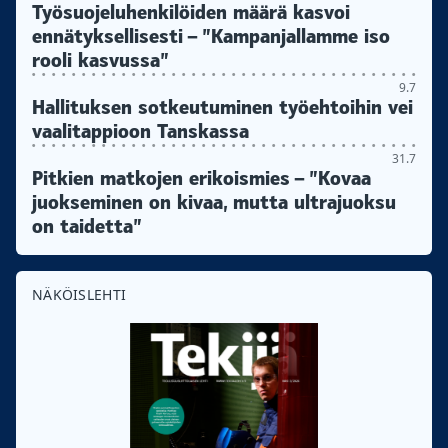
Työsuojeluhenkilöiden määrä kasvoi
ennätyksellisesti – ”Kampanjallamme iso
rooli kasvussa”
9.7
Hallituksen sotkeutuminen työehtoihin vei
vaalitappioon Tanskassa
31.7
Pitkien matkojen erikoismies – ”Kovaa
juokseminen on kivaa, mutta ultrajuoksu
on taidetta”
NÄKÖISLEHTI