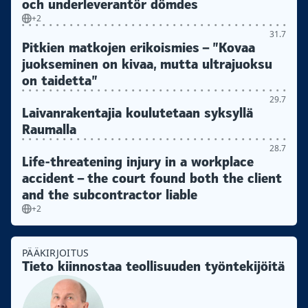
och underleverantör dömdes
+2
31.7
Pitkien matkojen erikoismies – ”Kovaa
juokseminen on kivaa, mutta ultrajuoksu
on taidetta”
29.7
Laivanrakentajia koulutetaan syksyllä
Raumalla
28.7
Life-threatening injury in a workplace
accident – the court found both the client
and the subcontractor liable
+2
PÄÄKIRJOITUS
Tieto kiinnostaa teollisuuden työntekijöitä