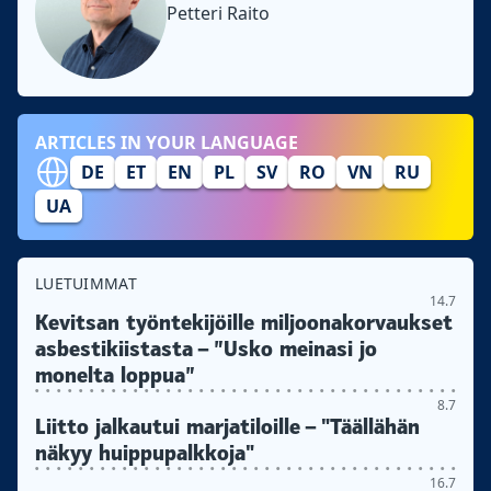
Petteri Raito
ARTICLES IN YOUR LANGUAGE
DE
ET
EN
PL
SV
RO
VN
RU
UA
LUETUIMMAT
14.7
Kevitsan työntekijöille miljoonakorvaukset
asbestikiistasta – ”Usko meinasi jo
monelta loppua”
8.7
Liitto jalkautui marjatiloille – "Täällähän
näkyy huippupalkkoja"
16.7