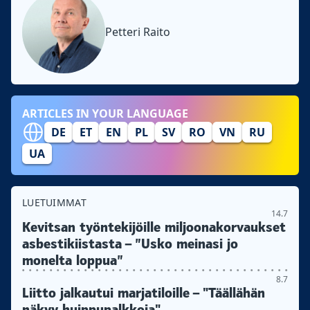
Petteri Raito
ARTICLES IN YOUR LANGUAGE
DE
ET
EN
PL
SV
RO
VN
RU
UA
LUETUIMMAT
14.7
Kevitsan työntekijöille miljoonakorvaukset
asbestikiistasta – ”Usko meinasi jo
monelta loppua”
8.7
Liitto jalkautui marjatiloille – "Täällähän
näkyy huippupalkkoja"