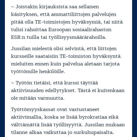
– Joistakin kirjauksista saa sellaisen
käsityksen, että ammattiliittojen palvelujen
pitää olla TE-toimistojen hyväksymiä, tai niitä
tulisi rahoittaa Euroopan sosiaalirahaston
ESR:n tuilla tai työllisyysmäärärahoilla.
Jussilan mielestä olisi selvintä, että liittojen
kursseille saataisiin TE-toimiston hyväksyntä
mieluiten ennen kuin palvelua aletaan tarjota
työttömille henkilöille.
– Työtön tietäisi, että kurssi täyttää
aktiivisuuden edellytykset. Tästä ei kuitenkaan
ole mitään varmuutta.
Työttömyyskassat ovat vastustaneet
aktiivimallia, koska se lisää byrokratiaa eikä
välttämättä lisää työllisyyttä. Jussilan mukaan
tilanne alkaa vaikuttaa jo surkuhupaisalta.