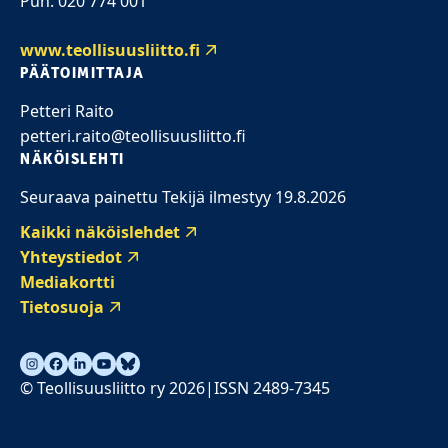
Puh. 020 774 001
www.teollisuusliitto.fi
PÄÄTOIMITTAJA
Petteri Raito
petteri.raito@teollisuusliitto.fi
NÄKÖISLEHTI
Seuraava painettu Tekijä ilmestyy 19.8.2026
Kaikki näköislehdet
Yhteystiedot
Mediakortti
Tietosuoja
© Teollisuusliitto ry 2026
ISSN 2489-7345
|