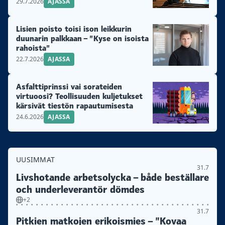
29.7.2026
AJASSA
Lisien poisto toisi ison leikkurin
duunarin palkkaan – ”Kyse on isoista
rahoista”
22.7.2026
AJASSA
Asfalttiprinssi vai sorateiden
virtuoosi? Teollisuuden kuljetukset
kärsivät tiestön rapautumisesta
24.6.2026
AJASSA
UUSIMMAT
31.7
Livshotande arbetsolycka – både beställare
och underleverantör dömdes
+2
31.7
Pitkien matkojen erikoismies – ”Kovaa