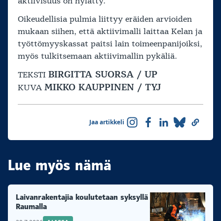
aktiivisuus on hylätty.
Oikeudellisia pulmia liittyy eräiden arvioiden
mukaan siihen, että aktiivimalli laittaa Kelan ja
työttömyyskassat paitsi lain toimeenpanijoiksi,
myös tulkitsemaan aktiivimallin pykäliä.
BIRGITTA SUORSA / UP
TEKSTI
MIKKO KAUPPINEN / TYJ
KUVA
Jaa artikkeli
Lue myös nämä
Laivanrakentajia koulutetaan syksyllä
Raumalla