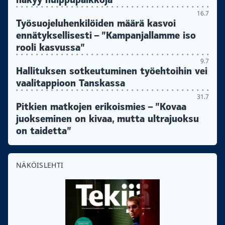
16.7
Työsuojeluhenkilöiden määrä kasvoi
ennätyksellisesti – ”Kampanjallamme iso
rooli kasvussa”
9.7
Hallituksen sotkeutuminen työehtoihin vei
vaalitappioon Tanskassa
31.7
Pitkien matkojen erikoismies – ”Kovaa
juokseminen on kivaa, mutta ultrajuoksu
on taidetta”
NÄKÖISLEHTI