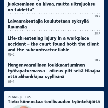
juokseminen on kivaa, mutta ultrajuoksu
on taidetta”
29.7
Laivanrakentajia koulutetaan syksyllä
Raumalla
28.7
Life-threatening injury in a workplace
accident – the court found both the client
and the subcontractor liable
+2
28.7
Hengenvaarallinen loukkaantuminen
työtapaturmassa – oikeus piti sekä tilaajaa
että alihankkijaa syyllisinä
+2
PÄÄKIRJOITUS
Tieto kiinnostaa teollisuuden työntekijöitä