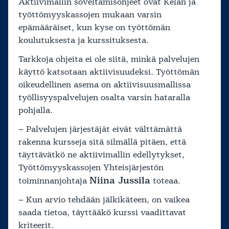
Aktiivimallin soveltamisohjeet ovat Kelan ja
työttömyyskassojen mukaan varsin
epämääräiset, kun kyse on työttömän
koulutuksesta ja kurssituksesta.
Tarkkoja ohjeita ei ole siitä, minkä palvelujen
käyttö katsotaan aktiivisuudeksi. Työttömän
oikeudellinen asema on aktiivisuusmallissa
työllisyyspalvelujen osalta varsin hataralla
pohjalla.
– Palvelujen järjestäjät eivät välttämättä
rakenna kursseja sitä silmällä pitäen, että
täyttävätkö ne aktiivimallin edellytykset,
Työttömyyskassojen Yhteisjärjestön
Niina Jussila
toiminnanjohtaja
toteaa.
– Kun arvio tehdään jälkikäteen, on vaikea
saada tietoa, täyttääkö kurssi vaadittavat
kriteerit.