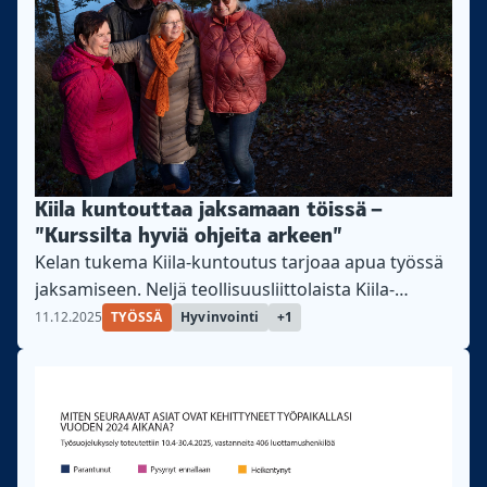
työskennellyt yrityksessä kolmivuorotyössä, jossa
yövuorojen osuus työajasta oli noin kolmannes.
Työterveyslääkärin ensimmäisen lausunnon
mukaan työntekijä oli työkykyinen, kunhan ei tee
merkittävästi yötöitä. Työnantaja...
Kiila kuntouttaa jaksamaan töissä –
”Kurssilta hyviä ohjeita arkeen”
Kelan tukema Kiila-kuntoutus tarjoaa apua työssä
jaksamiseen. Neljä teollisuusliittolaista Kiila-
kuntoutujaa kertovat saamastaan tuesta.
11.12.2025
TYÖSSÄ
Hyvinvointi
+1