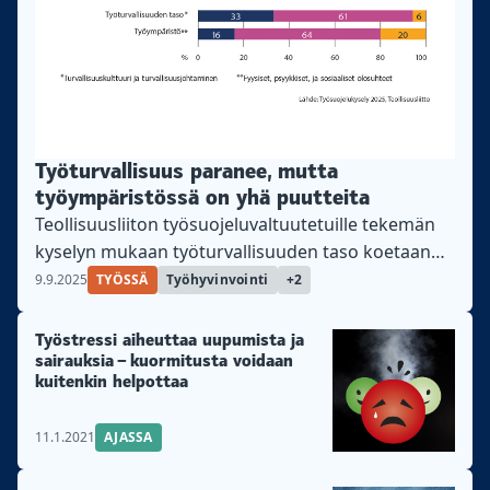
Työturvallisuus paranee, mutta
työympäristössä on yhä puutteita
Teollisuusliiton työsuojeluvaltuutetuille tekemän
kyselyn mukaan työturvallisuuden taso koetaan
parantuneen.
9.9.2025
TYÖSSÄ
Työhyvinvointi
+2
Työstressi aiheuttaa uupumista ja
sairauksia – kuormitusta voidaan
kuitenkin helpottaa
11.1.2021
AJASSA