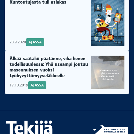
Kuntoutujasta tuli asiakas
23.9.2020
AJASSA
Älkää säätäkö päätänne, vika lienee
todellisuudessa: Yhä useampi joutuu
masennuksen vuoksi
työkyvyttömyyseläkkeelle
17.10.2019
AJASSA