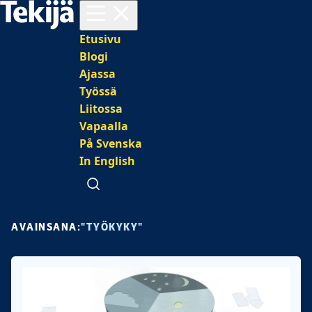
Avaa valikko
Päävalikko
Etusivu
Blogi
Ajassa
Työssä
Liitossa
Vapaalla
På Svenska
In English
Avaa haku
AVAINSANA:
"TYÖKYKY"