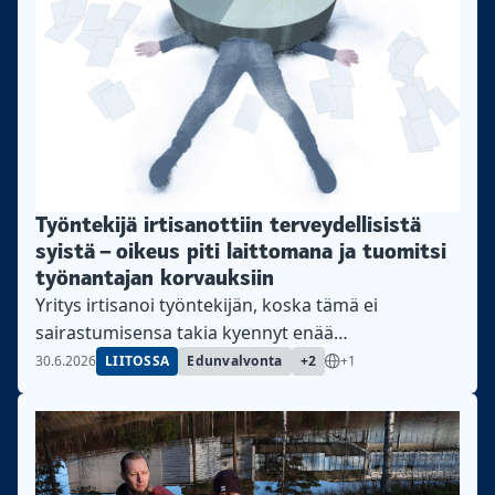
Työntekijä irtisanottiin terveydellisistä
syistä – oikeus piti laittomana ja tuomitsi
työnantajan korvauksiin
Yritys irtisanoi työntekijän, koska tämä ei
sairastumisensa takia kyennyt enää
kolmivuorotyöhön. Käräjä- ja hovioikeus katsoivat
30.6.2026
LIITOSSA
Edunvalvonta
+2
+1
irtisanomisen lainvastaiseksi, koska työnantajalla
olisi ollut mahdollisuus järjestellä työtehtävät
uudelleen. Tuotantotyöntekijä sairastui pysyvään
kaksisuuntaiseen mielialahäiriöön. Hän oli