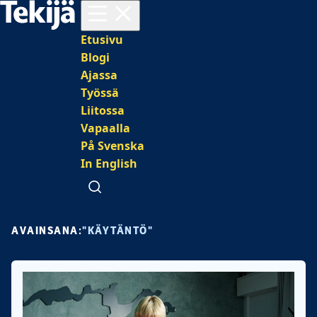
Avaa valikko
Päävalikko
Etusivu
Blogi
Ajassa
Työssä
Liitossa
Vapaalla
På Svenska
In English
Avaa haku
AVAINSANA:
"KÄYTÄNTÖ"