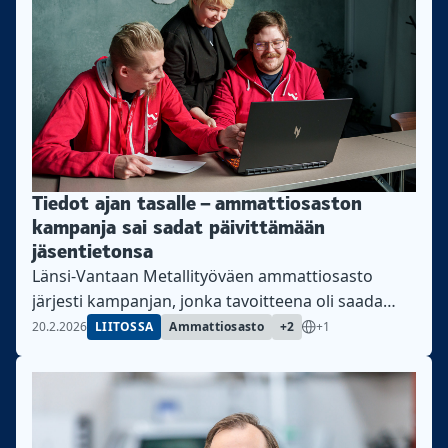
Tiedot ajan tasalle – ammattiosaston
kampanja sai sadat päivittämään
jäsentietonsa
Länsi-Vantaan Metallityöväen ammattiosasto
järjesti kampanjan, jonka tavoitteena oli saada
jäsenet päivittämään tietonsa sähköisessä
20.2.2026
LIITOSSA
Ammattiosasto
+2
+1
eAsioinnissa.