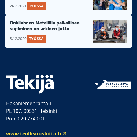
26.2.2021
TYÖSSÄ
Onkilahden Metallilla paikallinen
sopiminen on arkinen juttu
5.12.2020
TYÖSSÄ
Hakaniemenranta 1
PL 107, 00531 Helsinki
Puh. 020 774 001
www.teollisuusliitto.fi