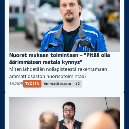
Nuoret mukaan toimintaan – ”Pitää olla
äärimmäisen matala kynnys”
Miten lähdetään nollapisteestä rakentamaan
ammattiosaston nuorisotoimintaa?
4.9.2025
TYÖSSÄ
Ammattiosasto
+2