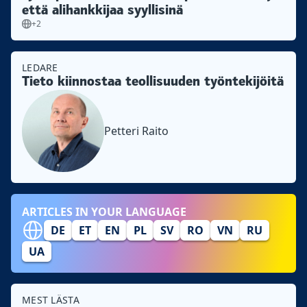
että alihankkijaa syyllisinä
+2
LEDARE
Tieto kiinnostaa teollisuuden työntekijöitä
Petteri Raito
ARTICLES IN YOUR LANGUAGE
DE
ET
EN
PL
SV
RO
VN
RU
UA
MEST LÄSTA