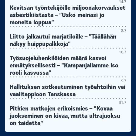
14.7
Kevitsan työntekijöille miljoonakorvaukset
asbestikiistasta – ”Usko meinasi jo
monelta loppua”
8.7
Liitto jalkautui marjatiloille – "Täällähän
näkyy huippupalkkoja"
16.7
Työsuojeluhenkilöiden määrä kasvoi
ennätyksellisesti – ”Kampanjallamme iso
rooli kasvussa”
9.7
Hallituksen sotkeutuminen työehtoihin vei
vaalitappioon Tanskassa
31.7
Pitkien matkojen erikoismies – ”Kovaa
juokseminen on kivaa, mutta ultrajuoksu
on taidetta”