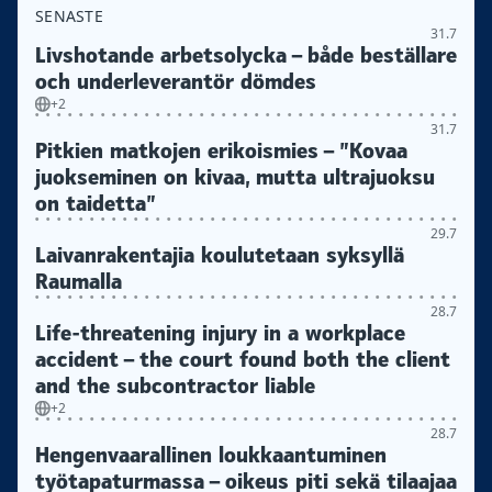
SENASTE
31.7
Livshotande arbetsolycka – både beställare
och underleverantör dömdes
+2
31.7
Pitkien matkojen erikoismies – ”Kovaa
juokseminen on kivaa, mutta ultrajuoksu
on taidetta”
29.7
Laivanrakentajia koulutetaan syksyllä
Raumalla
28.7
Life-threatening injury in a workplace
accident – the court found both the client
and the subcontractor liable
+2
28.7
Hengenvaarallinen loukkaantuminen
työtapaturmassa – oikeus piti sekä tilaajaa