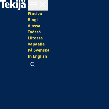
Avaa valikko
Päävalikko
Etusivu
Blogi
Ajassa
Työssä
Liitossa
Vapaalla
På Svenska
In English
Avaa haku