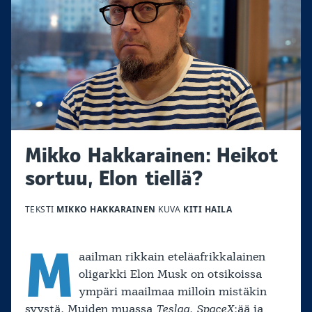
Mikko Hakkarainen: Heikot
sortuu, Elon tiellä?
TEKSTI
MIKKO HAKKARAINEN
KUVA
KITI HAILA
M
aailman rikkain eteläafrikkalainen
oligarkki Elon Musk on otsikoissa
ympäri maailmaa milloin mistäkin
syystä. Muiden muassa
Teslaa
,
SpaceX
:ää ja