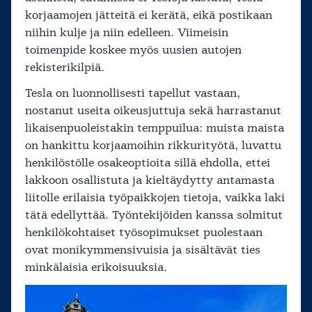
korjaamojen jätteitä ei kerätä, eikä postikaan
niihin kulje ja niin edelleen. Viimeisin
toimenpide koskee myös uusien autojen
rekisterikilpiä.
Tesla on luonnollisesti tapellut vastaan,
nostanut useita oikeusjuttuja sekä harrastanut
likaisenpuoleistakin temppuilua: muista maista
on hankittu korjaamoihin rikkurityötä, luvattu
henkilöstölle osakeoptioita sillä ehdolla, ettei
lakkoon osallistuta ja kieltäydytty antamasta
liitolle erilaisia työpaikkojen tietoja, vaikka laki
tätä edellyttää. Työntekijöiden kanssa solmitut
henkilökohtaiset työsopimukset puolestaan
ovat monikymmensivuisia ja sisältävät ties
minkälaisia erikoisuuksia.