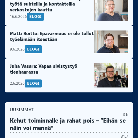
työtä suhteilla ja kontakteilla
verkostojen kautta
16.6.2026
BLOGI
Matti Roitto: Epävarmuus ei ole tullut
työelämään itsestään
9.6.2026
BLOGI
Juha Vasara: Vapaa sivistystyö
tienhaarassa
2.6.2026
BLOGI
UUSIMMAT
3 h
Kehut toiminnalle ja rahat pois – ”Eihän se
näin voi mennä”
31.7