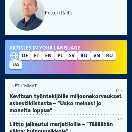
Petteri Raito
ARTICLES IN YOUR LANGUAGE
DE
ET
EN
PL
SV
RO
VN
RU
UA
LUETUIMMAT
14.7
Kevitsan työntekijöille miljoonakorvaukset
asbestikiistasta – ”Usko meinasi jo
monelta loppua”
8.7
Liitto jalkautui marjatiloille – "Täällähän
näkyy huippupalkkoja"