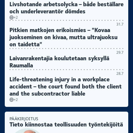
Livshotande arbetsolycka – både beställare
och underleverantör dömdes
+2
31.7
Pitkien matkojen erikoismies – ”Kovaa
juokseminen on kivaa, mutta ultrajuoksu
on taidetta”
29.7
Laivanrakentajia koulutetaan syksyllä
Raumalla
28.7
Life-threatening injury in a workplace
accident – the court found both the client
and the subcontractor liable
+2
PÄÄKIRJOITUS
Tieto kiinnostaa teollisuuden työntekijöitä