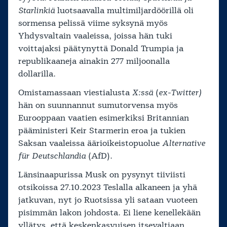
Starlinkiä
luotsaavalla multimiljardöörillä oli
sormensa pelissä viime syksynä myös
Yhdysvaltain vaaleissa, joissa hän tuki
voittajaksi päätynyttä Donald Trumpia ja
republikaaneja ainakin 277 miljoonalla
dollarilla.
Omistamassaan viestialusta
X:ssä
(
ex-Twitter)
hän on suunnannut sumutorvensa myös
Eurooppaan vaatien esimerkiksi Britannian
pääministeri Keir Starmerin eroa ja tukien
Saksan vaaleissa äärioikeistopuolue
Alternative
für Deutschlandia
(AfD).
Länsinaapurissa Musk on pysynyt tiiviisti
otsikoissa 27.10.2023 Teslalla alkaneen ja yhä
jatkuvan, nyt jo Ruotsissa yli sataan vuoteen
pisimmän lakon johdosta. Ei liene kenellekään
yllätys, että keskenkasvuisen itsevaltiaan