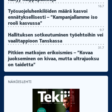
16.7
Työsuojeluhenkilöiden määrä kasvoi
ennätyksellisesti – ”Kampanjallamme iso
rooli kasvussa”
9.7
Hallituksen sotkeutuminen työehtoihin vei
vaalitappioon Tanskassa
31.7
Pitkien matkojen erikoismies – ”Kovaa
juokseminen on kivaa, mutta ultrajuoksu
on taidetta”
NÄKÖISLEHTI