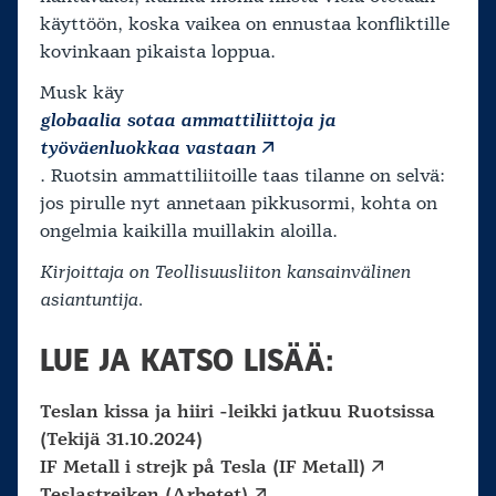
käyttöön, koska vaikea on ennustaa konfliktille
kovinkaan pikaista loppua.
Musk käy
globaalia sotaa ammattiliittoja ja
työväenluokkaa vastaan
. Ruotsin ammattiliitoille taas tilanne on selvä:
jos pirulle nyt annetaan pikkusormi, kohta on
ongelmia kaikilla muillakin aloilla.
Kirjoittaja on Teollisuusliiton kansainvälinen
asiantuntija.
LUE JA KATSO LISÄÄ:
Teslan kissa ja hiiri -leikki jatkuu Ruotsissa
(Tekijä 31.10.2024)
IF Metall i strejk på Tesla (IF Metall)
Teslastrejken (Arbetet)