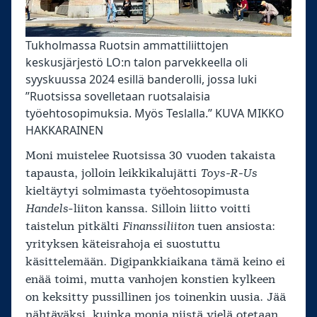
Tukholmassa Ruotsin ammattiliittojen
keskusjärjestö LO:n talon parvekkeella oli
syyskuussa 2024 esillä banderolli, jossa luki
”Ruotsissa sovelletaan ruotsalaisia ​​
työehtosopimuksia. Myös Teslalla.” KUVA MIKKO
HAKKARAINEN
Moni muistelee Ruotsissa 30 vuoden takaista
tapausta, jolloin leikkikalujätti
Toys-R-Us
kieltäytyi solmimasta työehtosopimusta
Handels
-liiton kanssa. Silloin liitto voitti
taistelun pitkälti
Finanssiliiton
tuen ansiosta:
yrityksen käteisrahoja ei suostuttu
käsittelemään. Digipankkiaikana tämä keino ei
enää toimi, mutta vanhojen konstien kylkeen
on keksitty pussillinen jos toinenkin uusia. Jää
nähtäväksi, kuinka monia niistä vielä otetaan