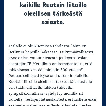
kaikille Ruotsin liitoille
oleellisen tärkeästä
asiasta.
Teslalla ei ole Ruotsissa tehdasta, lähin on
Berliinin liepeillä Saksassa. Lukumäärällisesti
kyse onkin varsin pienestä joukosta Teslan
asentajia: IF Metallista on kommentoitu, että
lakkokassa kestää ”ainakin 500 vuotta”.
Periaatteellisesti kyse on kuitenkin kaikille
Ruotsin liitoille oleellisen tärkeästä asiasta ja
sen takia erilaisiin lakkoa tukeviin
sympatiatoimiin on ryhdytty monilla eri
tahoilla: Teslojen latauslaitteita ei huolleta eikä
asenneta, satamissa ei Tesloja lastata, Tesla-