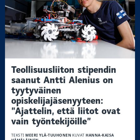
Teollisuusliiton stipendin
saanut Antti Alenius on
tyytyväinen
opiskelijajäsenyyteen:
”Ajattelin, että liitot ovat
vain työntekijöille”
TEKSTI
MEERI YLÄ-TUUHONEN
KUVAT
HANNA-KAISA