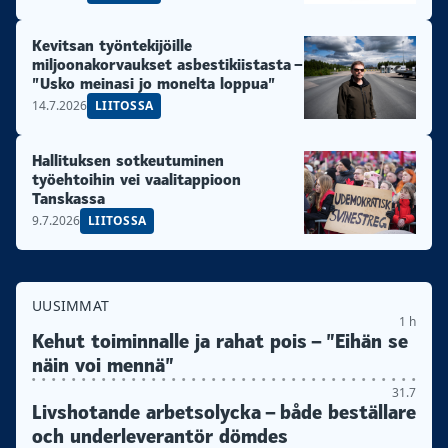
Kevitsan työntekijöille
miljoonakorvaukset asbestikiistasta –
”Usko meinasi jo monelta loppua”
14.7.2026
LIITOSSA
Hallituksen sotkeutuminen
työehtoihin vei vaalitappioon
Tanskassa
9.7.2026
LIITOSSA
UUSIMMAT
1 h
Kehut toiminnalle ja rahat pois – ”Eihän se
näin voi mennä”
31.7
Livshotande arbetsolycka – både beställare
och underleverantör dömdes