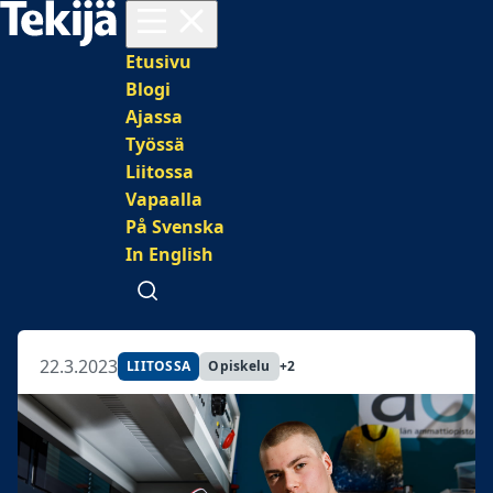
Avaa valikko
Päävalikko
Etusivu
Blogi
Ajassa
Työssä
Liitossa
Vapaalla
På Svenska
In English
Avaa haku
22.3.2023
LIITOSSA
Opiskelu
+2