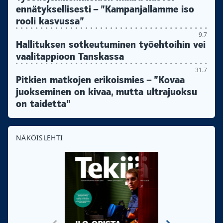
ennätyksellisesti – ”Kampanjallamme iso
rooli kasvussa”
9.7
Hallituksen sotkeutuminen työehtoihin vei
vaalitappioon Tanskassa
31.7
Pitkien matkojen erikoismies – ”Kovaa
juokseminen on kivaa, mutta ultrajuoksu
on taidetta”
NÄKÖISLEHTI