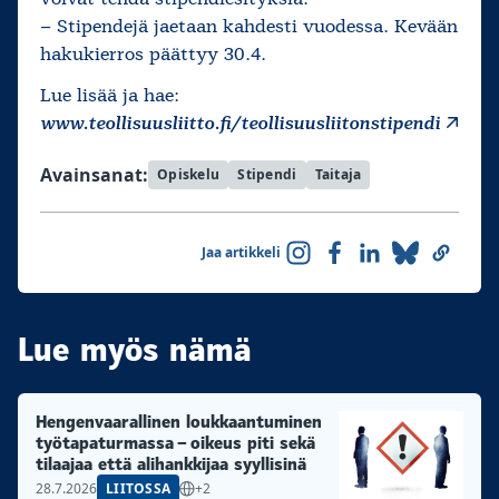
–
Stipendejä jaetaan kahdesti vuodessa. Kevään
hakukierros päättyy 30.4.
Lue lisää ja hae:
www.teollisuusliitto.fi/teollisuusliitonstipendi
Avainsanat:
Opiskelu
Stipendi
Taitaja
Jaa artikkeli
Lue myös nämä
Hengenvaarallinen loukkaantuminen
työtapaturmassa – oikeus piti sekä
tilaajaa että alihankkijaa syyllisinä
28.7.2026
LIITOSSA
+2