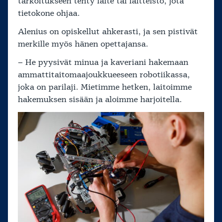
tarkoitukseen tehty laite tai laitteisto, jota
tietokone ohjaa.
Alenius on opiskellut ahkerasti, ja sen pistivät
merkille myös hänen opettajansa.
– He pyysivät minua ja kaveriani hakemaan
ammattitaitomaajoukkueeseen robotiikassa,
joka on parilaji. Mietimme hetken, laitoimme
hakemuksen sisään ja aloimme harjoitella.