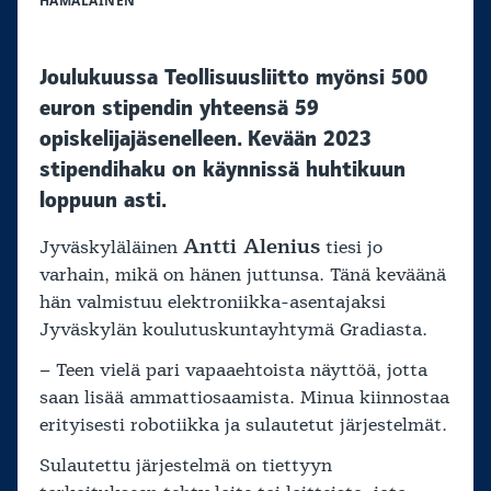
HÄMÄLÄINEN
Joulukuussa Teollisuusliitto myönsi 500
euron stipendin yhteensä 59
opiskelijajäsenelleen. Kevään 2023
stipendihaku on käynnissä huhtikuun
loppuun asti.
Antti Alenius
Jyväskyläläinen
tiesi jo
varhain, mikä on hänen juttunsa. Tänä keväänä
hän valmistuu elektroniikka-asentajaksi
Jyväskylän koulutuskuntayhtymä Gradiasta.
– Teen vielä pari vapaaehtoista näyttöä, jotta
saan lisää ammattiosaamista. Minua kiinnostaa
erityisesti robotiikka ja sulautetut järjestelmät.
Sulautettu järjestelmä on tiettyyn