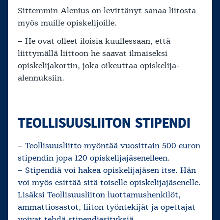
Sittemmin Alenius on levittänyt sanaa liitosta
myös muille opiskelijoille.
– He ovat olleet iloisia kuullessaan, että
liittymällä liittoon he saavat ilmaiseksi
opiskelijakortin, joka oikeuttaa opiskelija-
alennuksiin.
TEOLLISUUSLIITON STIPENDI
– Teollisuusliitto myöntää vuosittain 500 euron
stipendin jopa 120 opiskelijajäsenelleen.
– Stipendiä voi hakea opiskelijajäsen itse. Hän
voi myös esittää sitä toiselle opiskelijajäsenelle.
Lisäksi Teollisuusliiton luottamushenkilöt,
ammattiosastot, liiton työntekijät ja opettajat
voivat tehdä stipendiesityksiä.