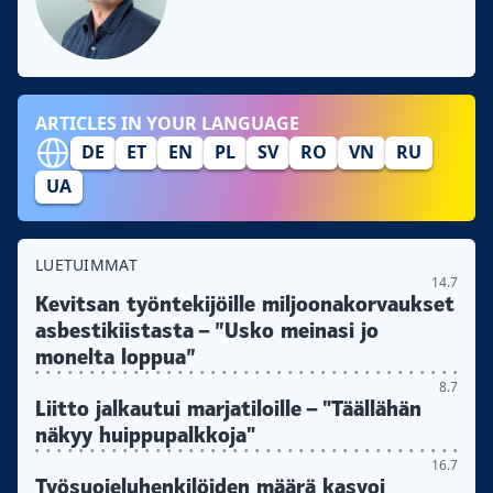
ARTICLES IN YOUR LANGUAGE
DE
ET
EN
PL
SV
RO
VN
RU
UA
LUETUIMMAT
14.7
Kevitsan työntekijöille miljoonakorvaukset
asbestikiistasta – ”Usko meinasi jo
monelta loppua”
8.7
Liitto jalkautui marjatiloille – "Täällähän
näkyy huippupalkkoja"
16.7
Työsuojeluhenkilöiden määrä kasvoi