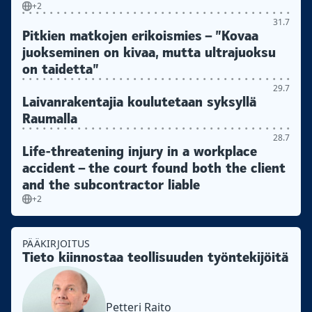
+2
31.7
Pitkien matkojen erikoismies – ”Kovaa
juokseminen on kivaa, mutta ultrajuoksu
on taidetta”
29.7
Laivanrakentajia koulutetaan syksyllä
Raumalla
28.7
Life-threatening injury in a workplace
accident – the court found both the client
and the subcontractor liable
+2
PÄÄKIRJOITUS
Tieto kiinnostaa teollisuuden työntekijöitä
Petteri Raito