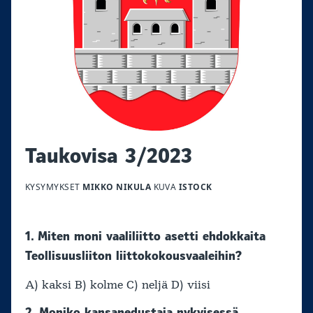
Taukovisa 3/2023
KYSYMYKSET
MIKKO NIKULA
KUVA
ISTOCK
1. Miten moni vaaliliitto asetti ehdokkaita
Teollisuusliiton liittokokousvaaleihin?
A) kaksi B) kolme C) neljä D) viisi
2. Moniko kansanedustaja nykyisessä