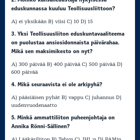
eduskunnassa kuuluu Teollisuusliittoon?
A) ei yksikään B) viisi C) 10 D) 15
3. Yksi Teollisuusliiton eduskuntavaaliteema
on puolustaa ansiosidonnaista päivärahaa.
Mikä sen maksimikesto on nyt?
A) 300 päivää B) 400 päivää C) 500 päivää D)
600 päivää
4. Mikä seuraavista ei ole arkipyhä?
A) pääsiäisen pyhät B) vappu C) juhannus D)
uudenvuodenaatto
5. Minkä ammattiliiton puheenjohtaja on
Annika Rönni-Sällinen?
A) Lääkäriliiton B) Tehyn C) JHL:n D) PAMin