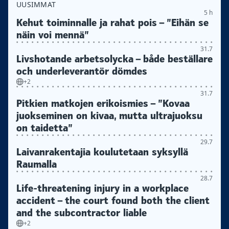
UUSIMMAT
5 h
Kehut toiminnalle ja rahat pois – ”Eihän se
näin voi mennä”
31.7
Livshotande arbetsolycka – både beställare
och underleverantör dömdes
+2
31.7
Pitkien matkojen erikoismies – ”Kovaa
juokseminen on kivaa, mutta ultrajuoksu
on taidetta”
29.7
Laivanrakentajia koulutetaan syksyllä
Raumalla
28.7
Life-threatening injury in a workplace
accident – the court found both the client
and the subcontractor liable
+2