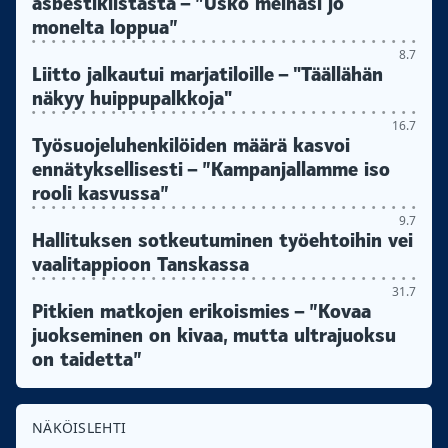
asbestikiistasta – ”Usko meinasi jo
monelta loppua”
8.7
Liitto jalkautui marjatiloille – "Täällähän
näkyy huippupalkkoja"
16.7
Työsuojeluhenkilöiden määrä kasvoi
ennätyksellisesti – ”Kampanjallamme iso
rooli kasvussa”
9.7
Hallituksen sotkeutuminen työehtoihin vei
vaalitappioon Tanskassa
31.7
Pitkien matkojen erikoismies – ”Kovaa
juokseminen on kivaa, mutta ultrajuoksu
on taidetta”
NÄKÖISLEHTI