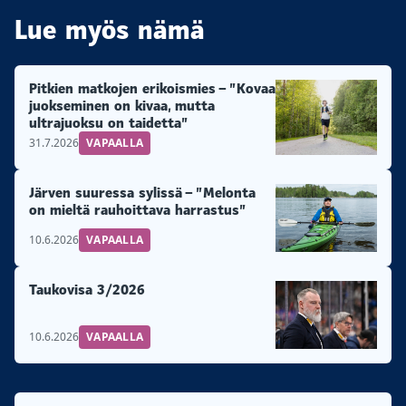
Lue myös nämä
Pitkien matkojen erikoismies – ”Kovaa
juokseminen on kivaa, mutta
ultrajuoksu on taidetta”
31.7.2026
VAPAALLA
Järven suuressa sylissä – ”Melonta
on mieltä rauhoittava harrastus”
10.6.2026
VAPAALLA
Taukovisa 3/2026
10.6.2026
VAPAALLA