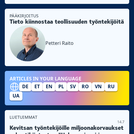
PÄÄKIRJOITUS
Tieto kiinnostaa teollisuuden työntekijöitä
Petteri Raito
ARTICLES IN YOUR LANGUAGE
DE
ET
EN
PL
SV
RO
VN
RU
UA
LUETUIMMAT
14.7
Kevitsan työntekijöille miljoonakorvaukset