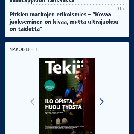
vaalitappioon Tanskassa
31.7
Pitkien matkojen erikoismies – ”Kovaa
juokseminen on kivaa, mutta ultrajuoksu
on taidetta”
NÄKÖISLEHTI