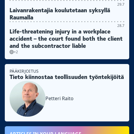
29.7
Laivanrakentajia koulutetaan syksyllä
Raumalla
28.7
Life-threatening injury in a workplace
accident – the court found both the client
and the subcontractor liable
+2
PÄÄKIRJOITUS
Tieto kiinnostaa teollisuuden työntekijöitä
Petteri Raito
ARTICLES IN YOUR LANGUAGE