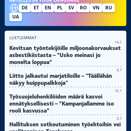
DE
ET
EN
PL
SV
RO
VN
RU
UA
LUETUIMMAT
14.7
Kevitsan työntekijöille miljoonakorvaukset
asbestikiistasta – ”Usko meinasi jo
monelta loppua”
8.7
Liitto jalkautui marjatiloille – "Täällähän
näkyy huippupalkkoja"
16.7
Työsuojeluhenkilöiden määrä kasvoi
ennätyksellisesti – ”Kampanjallamme iso
rooli kasvussa”
9.7
Hallituksen sotkeutuminen työehtoihin vei