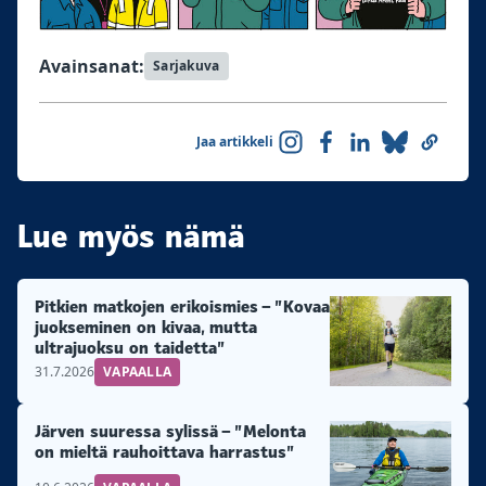
Avainsanat:
Sarjakuva
Jaa artikkeli
Lue myös nämä
Pitkien matkojen erikoismies – ”Kovaa
juokseminen on kivaa, mutta
ultrajuoksu on taidetta”
31.7.2026
VAPAALLA
Järven suuressa sylissä – ”Melonta
on mieltä rauhoittava harrastus”