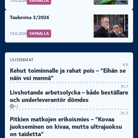
10.6.2026
VAPAALLA
Taukovisa 3/2026
10.6.2026
VAPAALLA
UUSIMMAT
6 h
Kehut toiminnalle ja rahat pois – ”Eihän se
näin voi mennä”
31.7
Livshotande arbetsolycka – både beställare
och underleverantör dömdes
+2
31.7
Pitkien matkojen erikoismies – ”Kovaa
juokseminen on kivaa, mutta ultrajuoksu
on taidetta”