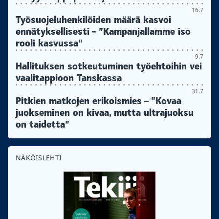
16.7
Työsuojeluhenkilöiden määrä kasvoi
ennätyksellisesti – ”Kampanjallamme iso
rooli kasvussa”
9.7
Hallituksen sotkeutuminen työehtoihin vei
vaalitappioon Tanskassa
31.7
Pitkien matkojen erikoismies – ”Kovaa
juokseminen on kivaa, mutta ultrajuoksu
on taidetta”
NÄKÖISLEHTI