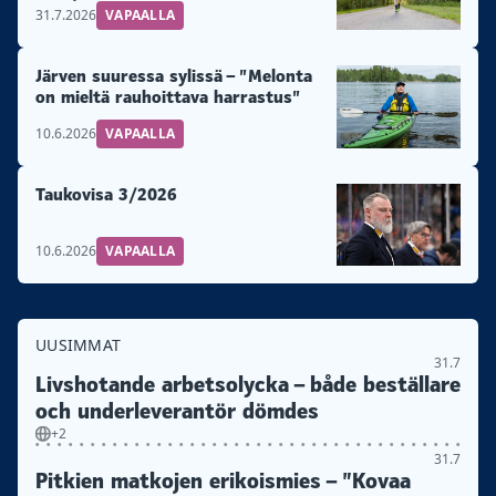
31.7.2026
VAPAALLA
Järven suuressa sylissä – ”Melonta
on mieltä rauhoittava harrastus”
10.6.2026
VAPAALLA
Taukovisa 3/2026
10.6.2026
VAPAALLA
UUSIMMAT
31.7
Livshotande arbetsolycka – både beställare
och underleverantör dömdes
+2
31.7
Pitkien matkojen erikoismies – ”Kovaa