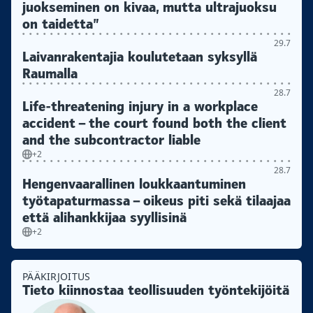
juokseminen on kivaa, mutta ultrajuoksu
on taidetta”
29.7
Laivanrakentajia koulutetaan syksyllä
Raumalla
28.7
Life-threatening injury in a workplace
accident – the court found both the client
and the subcontractor liable
+2
28.7
Hengenvaarallinen loukkaantuminen
työtapaturmassa – oikeus piti sekä tilaajaa
että alihankkijaa syyllisinä
+2
PÄÄKIRJOITUS
Tieto kiinnostaa teollisuuden työntekijöitä