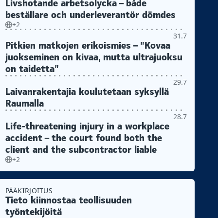
Livshotande arbetsolycka – både
beställare och underleverantör dömdes
+2
31.7
Pitkien matkojen erikoismies – ”Kovaa
juokseminen on kivaa, mutta ultrajuoksu
on taidetta”
29.7
Laivanrakentajia koulutetaan syksyllä
Raumalla
28.7
Life-threatening injury in a workplace
accident – the court found both the
client and the subcontractor liable
+2
PÄÄKIRJOITUS
Tieto kiinnostaa teollisuuden
työntekijöitä