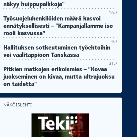
näkyy huippupalkkoja"
16.7
Työsuojeluhenkilöiden määrä kasvoi
ennätyksellisesti – ”Kampanjallamme iso
rooli kasvussa”
9.7
Hallituksen sotkeutuminen työehtoihin
vei vaalitappioon Tanskassa
31.7
Pitkien matkojen erikoismies – ”Kovaa
juokseminen on kivaa, mutta ultrajuoksu
on taidetta”
NÄKÖISLEHTI