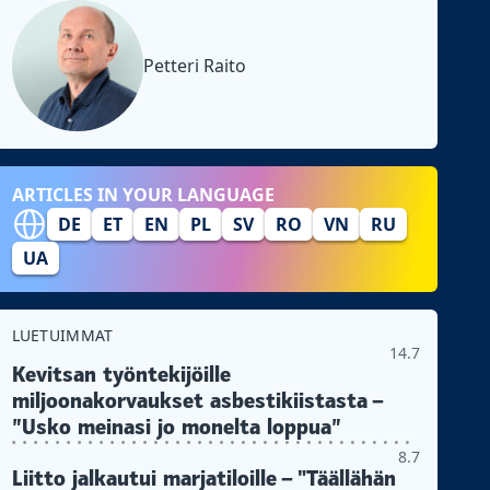
Petteri Raito
ARTICLES IN YOUR LANGUAGE
DE
ET
EN
PL
SV
RO
VN
RU
UA
LUETUIMMAT
14.7
Kevitsan työntekijöille
miljoonakorvaukset asbestikiistasta –
”Usko meinasi jo monelta loppua”
8.7
Liitto jalkautui marjatiloille – "Täällähän