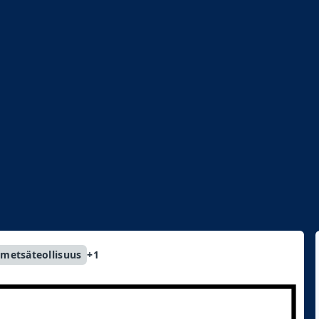
ikko
metsäteollisuus
+1