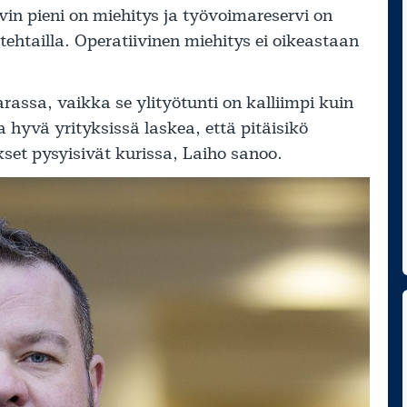
yvin pieni on miehitys ja työvoimareservi on
a tehtailla. Operatiivinen miehitys ei oikeastaan
arassa, vaikka se ylityötunti on kalliimpi kuin
a hyvä yrityksissä laskea, että pitäisikö
et pysyisivät kurissa, Laiho sanoo.