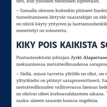
heti, kun ylitöiden tekeminen lopetetaan.
– Samalla olemme kuitenkin pitäneet huolen s
turmeltumiseen liittyvät vaaratekijät on ehkä
on niistä käyty yritysten ja luottamushenki
menettelyt on toteutettu.
KIKY POIS KAIKISTA 
Puutuotesektorin johtajan
Jyrki Alapartas
mekaanisessa metsäteollisuudessa sataprose
– Siellä, missä tarvetta ylitöille on ollut, o
ylityökielto on pitänyt sataprosenttisesti. S
metsäteollisuuden vallitsevassa hieman heik
ne olisivat olleet korkeasuhdanteen aikana. 
raaka-aineen saannin kanssa ongelmia.