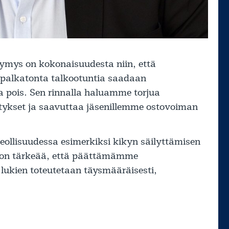
symys on kokonaisuudesta niin, että
 palkatonta talkootuntia saadaan
ta pois. Sen rinnalla haluamme torjua
itykset ja saavuttaa jäsenillemme ostovoiman
ollisuudessa esimerkiksi kikyn säilyttämisen
ksi on tärkeää, että päättämämme
 lukien toteutetaan täysmääräisesti,