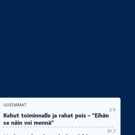
UUSIMMAT
2 h
Kehut toiminnalle ja rahat pois – ”Eihän
se näin voi mennä”
31.7