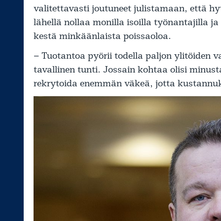
valitettavasti joutuneet julistamaan, että h
lähellä nollaa monilla isoilla työnantajilla j
kestä minkäänlaista poissaoloa.
– Tuotantoa pyörii todella paljon ylitöiden v
tavallinen tunti. Jossain kohtaa olisi minust
rekrytoida enemmän väkeä, jotta kustannuks