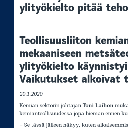
ylityökielto pitää teh
Teollisuusliiton kemia
mekaaniseen metsäteo
ylityökielto käynnisty
Vaikutukset alkoivat 
20.1.2020
Kemian sektorin johtajan
Toni Laihon
mukaa
kemianteollisuudessa jopa hieman ennen kui
– Se tässä jälleen näkyy, kuten aikaisemmiss