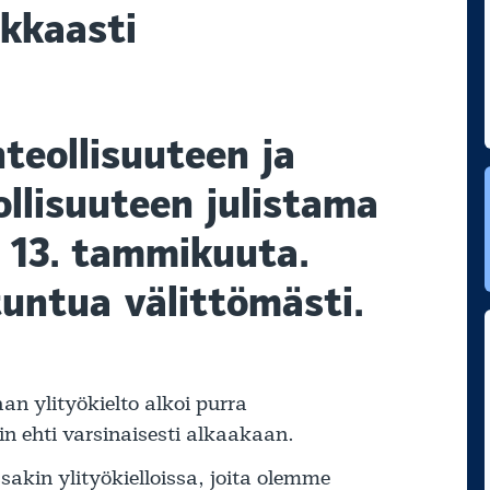
okkaasti
nteollisuuteen ja
llisuuteen julistama
i 13. tammikuuta.
tuntua välittömästi.
n ylityökielto alkoi purra
n ehti varsinaisesti alkaakaan.
akin ylityökielloissa, joita olemme