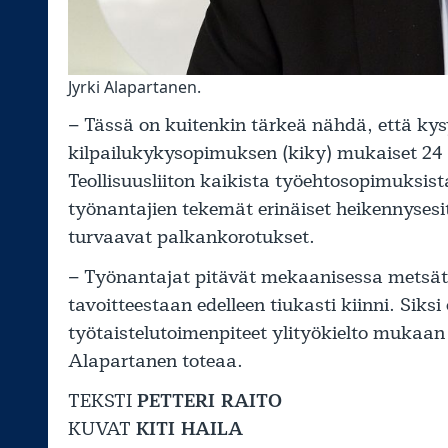
Jyrki Alapartanen.
– Tässä on kuitenkin tärkeä nähdä, että ky
kilpailukykysopimuksen (kiky) mukaiset 24
Teollisuusliiton kaikista työehtosopimuksis
työnantajien tekemät erinäiset heikennyses
turvaavat palkankorotukset.
– Työnantajat pitävät mekaanisessa metsäte
tavoitteestaan edelleen tiukasti kiinni. Si
työtaistelutoimenpiteet ylityökielto mukaan
Alapartanen toteaa.
TEKSTI
PETTERI RAITO
KUVAT
KITI HAILA