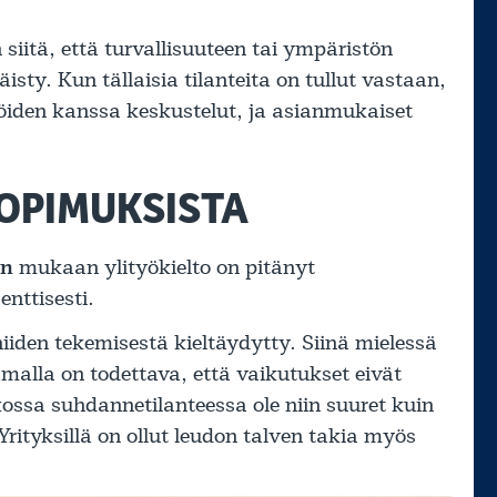
iitä, että turvallisuuteen tai ympäristön
isty. Kun tällaisia tilanteita on tullut vastaan,
löiden kanssa keskustelut, ja asianmukaiset
SOPIMUKSISTA
en
mukaan ylityökielto on pitänyt
nttisesti.
n niiden tekemisestä kieltäydytty. Siinä mielessä
amalla on todettava, että vaikutukset eivät
ossa suhdannetilanteessa ole niin suuret kuin
Yrityksillä on ollut leudon talven takia myös