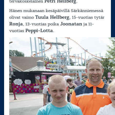
Petri Hellberg
tervakoskelainen
.
Hänen mukanaan kesäpäivillä Särkänniemessä
Tuula Hellberg
olivat vaimo
, 15-vuotias tytär
Ronja
Joonatan
, 13-vuotias poika
ja 11-
Peppi-Lotta
vuotias
.