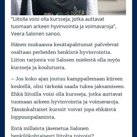
”Liitolla voisi olla kursseja, jotka auttavat
tuomaan arkeen hyvinvointia ja voimavaroja”,
Veera Salonen sanoo.
Hänen mukaansa kesätapahtumat palvelevat
osaltaan perheiden henkistä hyvinvointia.
Liiton tarjonta voi Salosen mielestä olla myös
kursseja ja koulutusta.
– Jos koko ajan joutuu kamppailemaan kiireen
keskellä, olisi tärkeää saada tukea jaksamiseen.
Ehkä liitoilla voisi olla kursseja, jotka auttavat
tuomaan arkeen hyvinvointia ja voimavaroja.
Tämänkaltaiset kurssit voivat jopa ehkäistä
loppuunpalamista.
Entä millaista jäsenetua Salonen
henkilökohtaisesti liitolta toivoisi?