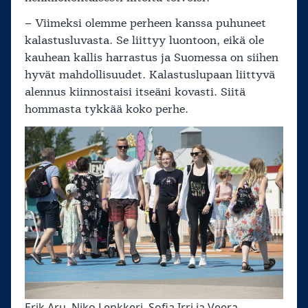
– Viimeksi olemme perheen kanssa puhuneet
kalastusluvasta. Se liittyy luontoon, eikä ole
kauhean kallis harrastus ja Suomessa on siihen
hyvät mahdollisuudet. Kalastuslupaan liittyvä
alennus kiinnostaisi itseäni kovasti. Siitä
hommasta tykkää koko perhe.
Erik Aru, Niko Lenkkeri, Sofia Irri ja Veera