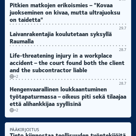
Pitkien matkojen erikoismies – ”Kovaa
juokseminen on kivaa, mutta ultrajuoksu
on taidetta”
29.7
Laivanrakentajia koulutetaan syksyllä
Raumalla
28.7
Life-threatening injury in a workplace
accident – the court found both the client
and the subcontractor liable
+2
28.7
Hengenvaarallinen loukkaantuminen
työtapaturmassa – oikeus piti sekä tilaajaa
että alihankkijaa syyllisinä
+2
PÄÄKIRJOITUS
Tieto kiinnostaa teollisuuden työntekijöitä