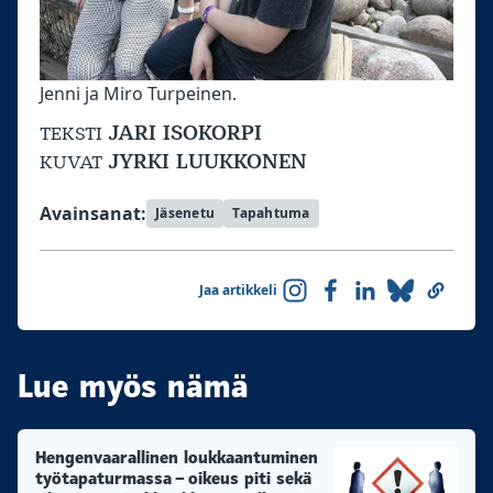
Jenni ja Miro Turpeinen.
JARI ISOKORPI
TEKSTI
JYRKI LUUKKONEN
KUVAT
Avainsanat:
Jäsenetu
Tapahtuma
Jaa artikkeli
Lue myös nämä
Hengenvaarallinen loukkaantuminen
työtapaturmassa – oikeus piti sekä