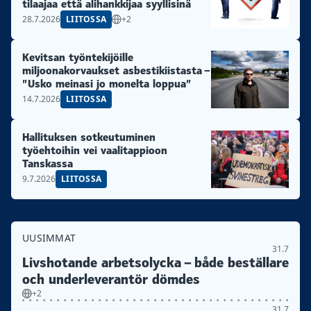
tilaajaa että alihankkijaa syyllisinä
28.7.2026
LIITOSSA
+2
Kevitsan työntekijöille
miljoonakorvaukset asbestikiistasta –
”Usko meinasi jo monelta loppua”
14.7.2026
LIITOSSA
Hallituksen sotkeutuminen
työehtoihin vei vaalitappioon
Tanskassa
9.7.2026
LIITOSSA
UUSIMMAT
31.7
Livshotande arbetsolycka – både beställare
och underleverantör dömdes
+2
31.7