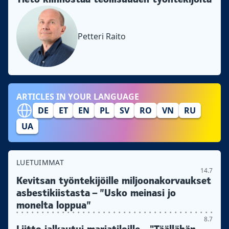
Petteri Raito
ARTICLES IN YOUR LANGUAGE
DE
ET
EN
PL
SV
RO
VN
RU
UA
LUETUIMMAT
14.7
Kevitsan työntekijöille miljoonakorvaukset
asbestikiistasta – ”Usko meinasi jo
monelta loppua”
8.7