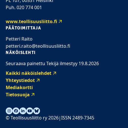
PL 107, 00531 Helsinki
Puh. 020 774 001
www.teollisuusliitto.fi
PÄÄTOIMITTAJA
Petteri Raito
petteri.raito@teollisuusliitto.fi
NÄKÖISLEHTI
Seuraava painettu Tekijä ilmestyy 19.8.2026
Kaikki näköislehdet
Yhteystiedot
Mediakortti
Tietosuoja
© Teollisuusliitto ry 2026
ISSN 2489-7345
|