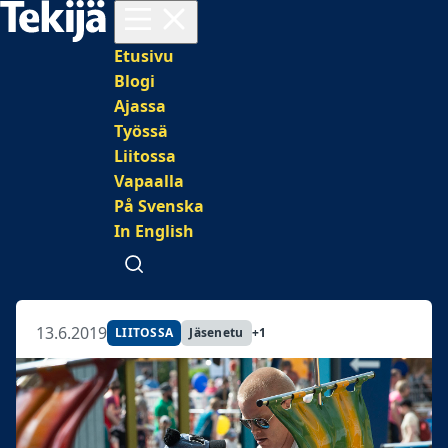
Avaa valikko
Päävalikko
Etusivu
Blogi
Ajassa
Työssä
Liitossa
Vapaalla
På Svenska
In English
Avaa haku
13.6.2019
LIITOSSA
Jäsenetu
+1