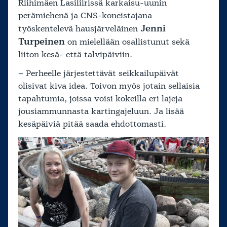
Riihimäen Lasiliirissä karkaisu-uunin
perämiehenä ja CNS-koneistajana
Jenni
työskentelevä hausjärveläinen
Turpeinen
on mielellään osallistunut sekä
liiton kesä- että talvipäiviin.
– Perheelle järjestettävät seikkailupäivät
olisivat kiva idea. Toivon myös jotain sellaisia
tapahtumia, joissa voisi kokeilla eri lajeja
jousiammunnasta kartingajeluun. Ja lisää
kesäpäiviä pitää saada ehdottomasti.