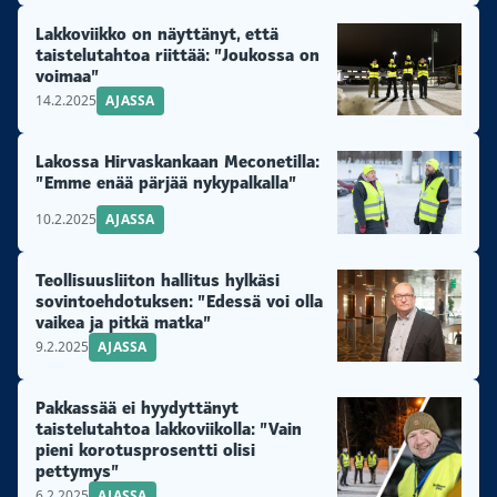
Lakkoviikko on näyttänyt, että
taistelutahtoa riittää: ”Joukossa on
voimaa”
14.2.2025
AJASSA
Lakossa Hirvaskankaan Meconetilla:
”Emme enää pärjää nykypalkalla”
10.2.2025
AJASSA
Teollisuusliiton hallitus hylkäsi
sovintoehdotuksen: ”Edessä voi olla
vaikea ja pitkä matka”
9.2.2025
AJASSA
Pakkassää ei hyydyttänyt
taistelutahtoa lakkoviikolla: ”Vain
pieni korotusprosentti olisi
pettymys”
6.2.2025
AJASSA