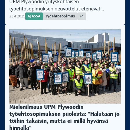
UPM Plywoodin yrityskohtaisen
työehtosopimuksen neuvottelut etenevät
vaivalloisesti ja lakot jatkuvat, kertoo
23.4.2025
AJASSA
Työehtosopimus
+1
Teollisuusliiton puutuotesektorin johtaja Katariina
Stoor.
Mielenilmaus UPM Plywoodin
työehtosopimuksen puolesta: ”Halutaan jo
töihin takaisin, mutta ei millä hyvänsä
hinnalla”