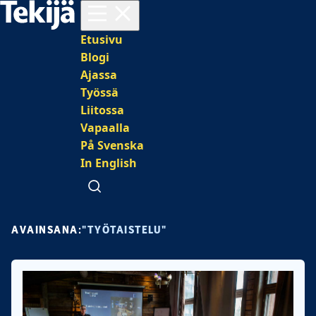
Avaa valikko
Päävalikko
Etusivu
Blogi
Ajassa
Työssä
Liitossa
Vapaalla
På Svenska
In English
Avaa haku
AVAINSANA:
"TYÖTAISTELU"