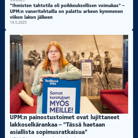
”Ihmisten tahtotila oli poikkeuksellisen voimakas” –
UPM:n vaneritehtailla on palattu arkeen kymmenen
viikon lakon jälkeen
19.5.2025
UPM:n painostustoimet ovat lujittaneet
lakkoselkärankaa – ”Tässä haetaan
asiallista sopimusratkaisua”