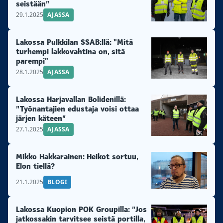
seistään”
29.1.2025
AJASSA
Lakossa Pulkkilan SSAB:llä: "Mitä
turhempi lakkovahtina on, sitä
parempi"
28.1.2025
AJASSA
Lakossa Harjavallan Bolidenillä:
”Työnantajien edustaja voisi ottaa
järjen käteen”
27.1.2025
AJASSA
Mikko Hakkarainen: Heikot sortuu,
Elon tiellä?
21.1.2025
BLOGI
Lakossa Kuopion POK Groupilla: ”Jos
jatkossakin tarvitsee seistä portilla,