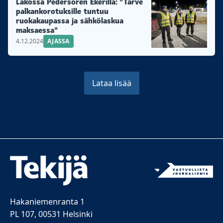
Lakossa Pedersören Ekerillä: ”Tarve
palkankorotuksille tuntuu
ruokakaupassa ja sähkölaskua
maksaessa”
4.12.2024
AJASSA
Lataa lisää
Hakaniemenranta 1
PL 107, 00531 Helsinki