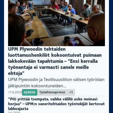
UPM Plywoodin tehtaiden
luottamushenkilöt kokoontuivat puimaan
lakkokevään tapahtumia – ”Ensi kerralla
työnantaja ei varmasti sanele meille
ehtoja”
UPM Plywoodin ja Teollisuusliiton välisen työriidan
jälkipuintiin kokoontuneiden
luottamushenkilöiden viesti oli selkeä.
17.6.2025
AJASSA
Työehtosopimus
+1
”Piti yrittää tsempata, vaikka välillä usko meinasi
horjua” – UPM:n vaneritehtaiden työntekijät kertovat
lakkoajasta
3.6.2025