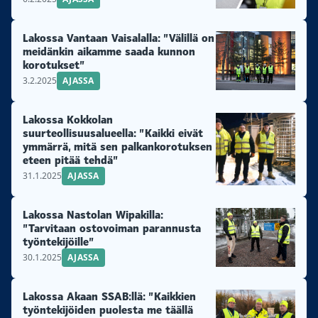
Lakossa Vantaan Vaisalalla: ”Välillä on
meidänkin aikamme saada kunnon
korotukset”
3.2.2025
AJASSA
Lakossa Kokkolan
suurteollisuusalueella: ”Kaikki eivät
ymmärrä, mitä sen palkankorotuksen
eteen pitää tehdä”
31.1.2025
AJASSA
Lakossa Nastolan Wipakilla:
”Tarvitaan ostovoiman parannusta
työntekijöille”
30.1.2025
AJASSA
Lakossa Akaan SSAB:llä: ”Kaikkien
työntekijöiden puolesta me täällä