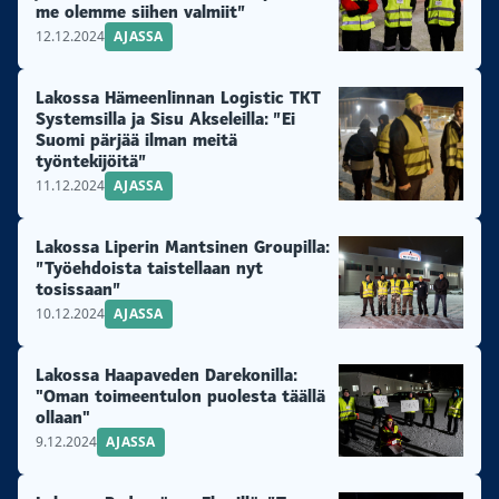
me olemme siihen valmiit”
12.12.2024
AJASSA
Lakossa Hämeenlinnan Logistic TKT
Systemsilla ja Sisu Akseleilla: ”Ei
Suomi pärjää ilman meitä
työntekijöitä”
11.12.2024
AJASSA
Lakossa Liperin Mantsinen Groupilla:
”Työehdoista taistellaan nyt
tosissaan”
10.12.2024
AJASSA
Lakossa Haapaveden Darekonilla:
"Oman toimeentulon puolesta täällä
ollaan"
9.12.2024
AJASSA