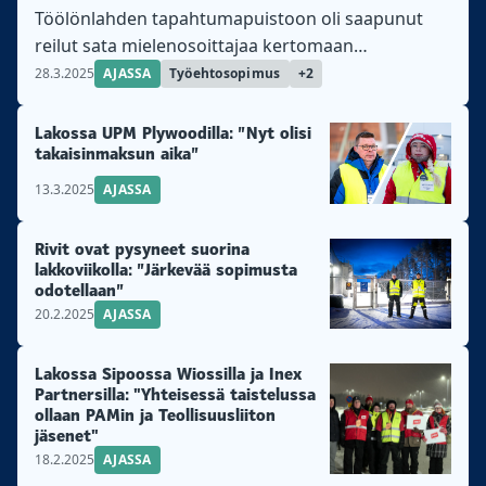
Töölönlahden tapahtumapuistoon oli saapunut
reilut sata mielenosoittajaa kertomaan
näkemyksensä yhtiön toiminnasta UPM Plywoodin
28.3.2025
AJASSA
Työehtosopimus
+2
jumiutuneissa palkkaneuvotteluissa.
Lakossa UPM Plywoodilla: ”Nyt olisi
takaisinmaksun aika”
13.3.2025
AJASSA
Rivit ovat pysyneet suorina
lakkoviikolla: ”Järkevää sopimusta
odotellaan”
20.2.2025
AJASSA
Lakossa Sipoossa Wiossilla ja Inex
Partnersilla: "Yhteisessä taistelussa
ollaan PAMin ja Teollisuusliiton
jäsenet"
18.2.2025
AJASSA