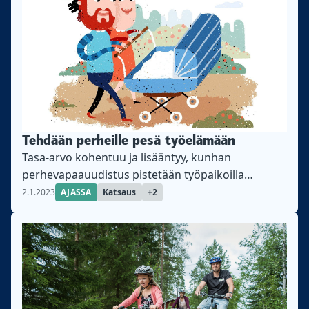
Tehdään perheille pesä työelämään
Tasa-arvo kohentuu ja lisääntyy, kunhan
perhevapaauudistus pistetään työpaikoilla
käytäntöön. Tästä hyötyvät lapset, vanhemmat ja
2.1.2023
AJASSA
Katsaus
+2
työnantajat.