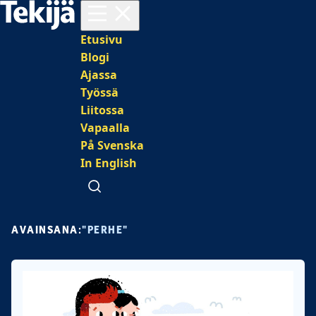
Avaa valikko
Päävalikko
Etusivu
Blogi
Ajassa
Työssä
Liitossa
Vapaalla
På Svenska
In English
Avaa haku
AVAINSANA:
"PERHE"