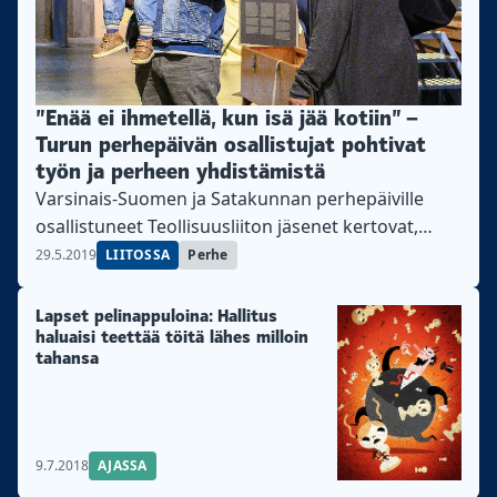
”Enää ei ihmetellä, kun isä jää kotiin” –
Turun perhepäivän osallistujat pohtivat
työn ja perheen yhdistämistä
Varsinais-Suomen ja Satakunnan perhepäiville
osallistuneet Teollisuusliiton jäsenet kertovat,
miten he ovat onnistuneet yhdistämään työn ja
29.5.2019
LIITOSSA
Perhe
perhe-elämän.
Lapset pelinappuloina: Hallitus
haluaisi teettää töitä lähes milloin
tahansa
9.7.2018
AJASSA