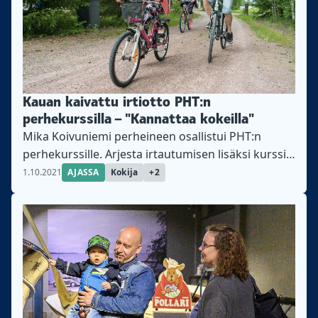
Kauan kaivattu irtiotto PHT:n
perhekurssilla – "Kannattaa kokeilla"
Mika Koivuniemi perheineen osallistui PHT:n
perhekurssille. Arjesta irtautumisen lisäksi kurssi
antoi vinkkejä ja vertaiskokemuksia paremman
1.10.2021
AJASSA
Kokija
+2
arjen luomiseksi.