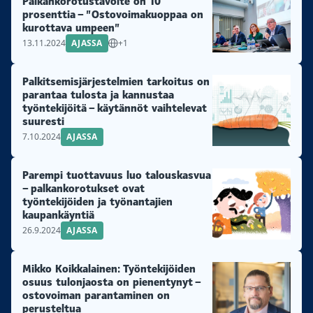
Palkankorotustavoite on 10
prosenttia – ”Ostovoimakuoppaa on
kurottava umpeen”
13.11.2024
AJASSA
+1
Palkitsemisjärjestelmien tarkoitus on
parantaa tulosta ja kannustaa
työntekijöitä – käytännöt vaihtelevat
suuresti
7.10.2024
AJASSA
Parempi tuottavuus luo talouskasvua
– palkankorotukset ovat
työntekijöiden ja työnantajien
kaupankäyntiä
26.9.2024
AJASSA
Mikko Koikkalainen: Työntekijöiden
osuus tulonjaosta on pienentynyt –
ostovoiman parantaminen on
perusteltua