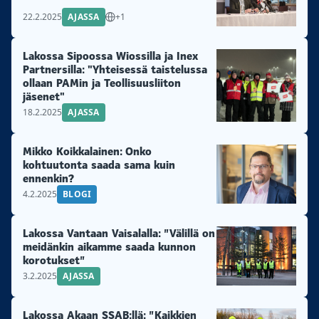
22.2.2025
AJASSA
+1
Lakossa Sipoossa Wiossilla ja Inex
Partnersilla: "Yhteisessä taistelussa
ollaan PAMin ja Teollisuusliiton
jäsenet"
18.2.2025
AJASSA
Mikko Koikkalainen: Onko
kohtuutonta saada sama kuin
ennenkin?
4.2.2025
BLOGI
Lakossa Vantaan Vaisalalla: ”Välillä on
meidänkin aikamme saada kunnon
korotukset”
3.2.2025
AJASSA
Lakossa Akaan SSAB:llä: ”Kaikkien