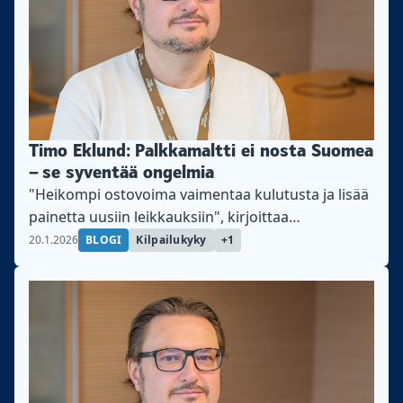
Timo Eklund: Palkkamaltti ei nosta Suomea
– se syventää ongelmia
"Heikompi ostovoima vaimentaa kulutusta ja lisää
painetta uusiin leikkauksiin", kirjoittaa
Teollisuusliiton pääekonomisti Timo Eklund.
20.1.2026
BLOGI
Kilpailukyky
+1