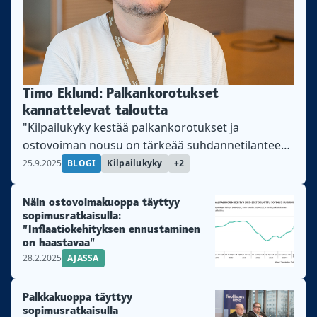
Timo Eklund: Palkankorotukset
kannattelevat taloutta
"Kilpailukyky kestää palkankorotukset ja
ostovoiman nousu on tärkeää suhdannetilanteen
kannalta", kirjoittaa Teollisuusliiton pääekonomisti
25.9.2025
BLOGI
Kilpailukyky
+2
Timo Eklund.
Näin ostovoimakuoppa täyttyy
sopimusratkaisulla:
”Inflaatiokehityksen ennustaminen
on haastavaa”
28.2.2025
AJASSA
Palkkakuoppa täyttyy
sopimusratkaisulla