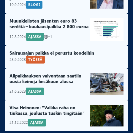
10.9.2024
BLOGI
Muunkielisten jäsenten euro 83
senttiä – kuukausipalkka 2 800 euroa
12.8.2024
AJASSA
+1
Sairausajan palkka ei perustu koodeihin
28.9.2023
TYÖSSÄ
Alipalkkauksen valvontaan saatiin
uusia keinoja kesäkuun alussa
21.6.2023
AJASSA
Visa Heinonen: ”Vaikka raha on
tiukassa, joulusta tuskin tingitään”
21.12.2022
AJASSA