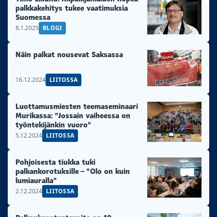
palkkakehitys tukee vaatimuksia
Suomessa
8.1.2025
BLOGI
Näin palkat nousevat Saksassa
16.12.2024
LIITOSSA
Luottamusmiesten teemaseminaari
Murikassa: ”Jossain vaiheessa on
työntekijänkin vuoro”
5.12.2024
LIITOSSA
Pohjoisesta tiukka tuki
palkankorotuksille – ”Olo on kuin
lumiauralla”
2.12.2024
LIITOSSA