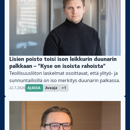
Lisien poisto toisi ison leikkurin duunarin
palkkaan – ”Kyse on isoista rahoista”
Teollisuusliiton laskelmat osoittavat, että ylityö- ja
sunnuntailisillä on iso merkitys duunarin palkassa.
22.7.2026
AJASSA
Avaaja
+1