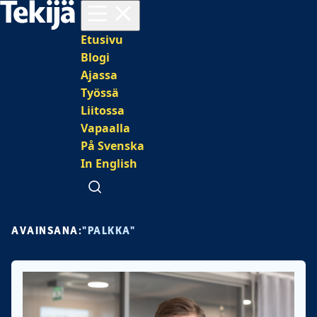
Avaa valikko
Päävalikko
Etusivu
Blogi
Ajassa
Työssä
Liitossa
Vapaalla
På Svenska
In English
Avaa haku
AVAINSANA:
"PALKKA"