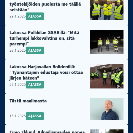
työntekijöiden puolesta me täällä
seistään”
29.1.2025
AJASSA
Lakossa Pulkkilan SSAB:llä: "Mitä
turhempi lakkovahtina on, sitä
parempi"
28.1.2025
AJASSA
Lakossa Harjavallan Bolidenillä:
”Työnantajien edustaja voisi ottaa
järjen käteen”
27.1.2025
AJASSA
Tästä maailmasta
15.1.2025
AJASSA
Timo Eklund: Kilpailijamaiden nopea