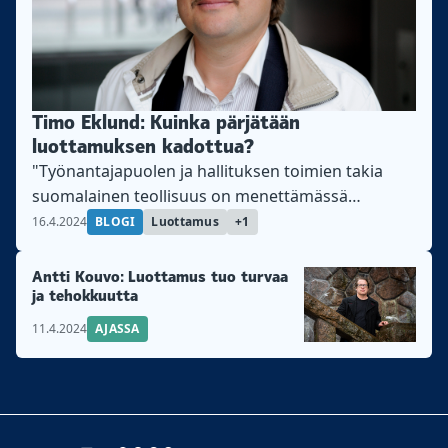
Timo Eklund: Kuinka pärjätään
luottamuksen kadottua?
"Työnantajapuolen ja hallituksen toimien takia
suomalainen teollisuus on menettämässä
ehdottoman kilpailukykyvalttinsa", kirjoittaa
16.4.2024
BLOGI
Luottamus
+1
Teollisuusliiton erikoistutkija Timo Eklund.
Antti Kouvo: Luottamus tuo turvaa
ja tehokkuutta
11.4.2024
AJASSA