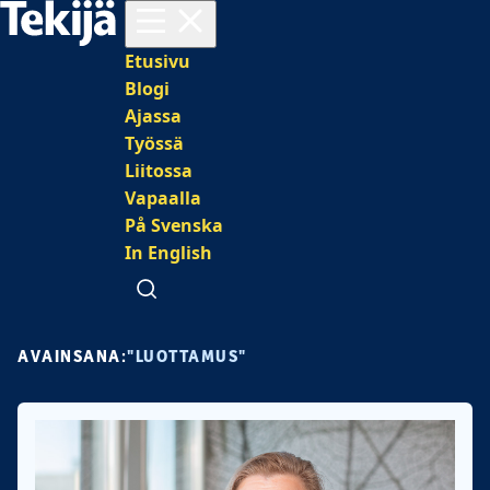
Avaa valikko
Päävalikko
Etusivu
Blogi
Ajassa
Työssä
Liitossa
Vapaalla
På Svenska
In English
Avaa haku
AVAINSANA:
"LUOTTAMUS"