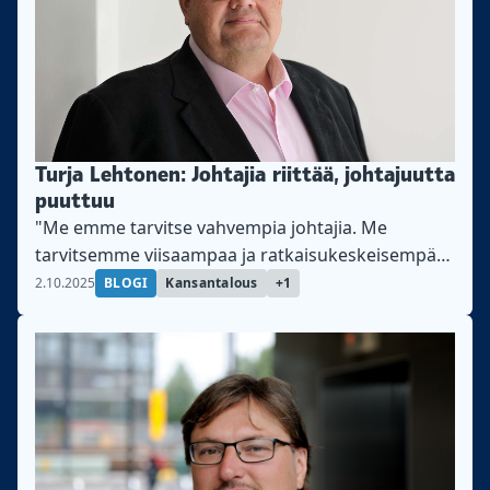
Turja Lehtonen: Johtajia riittää, johtajuutta
puuttuu
"Me emme tarvitse vahvempia johtajia. Me
tarvitsemme viisaampaa ja ratkaisukeskeisempää
johtajuutta", kirjoittaa Teollisuusliiton
2.10.2025
BLOGI
Kansantalous
+1
varapuheenjohtaja Turja Lehtonen.