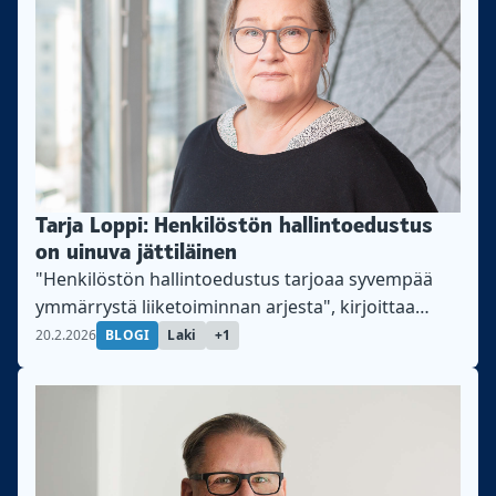
Tarja Loppi: Henkilöstön hallintoedustus
on uinuva jättiläinen
"Henkilöstön hallintoedustus tarjoaa syvempää
ymmärrystä liiketoiminnan arjesta", kirjoittaa
Teollisuusliiton kansainvälinen asiantuntija Tarja
20.2.2026
BLOGI
Laki
+1
Loppi.