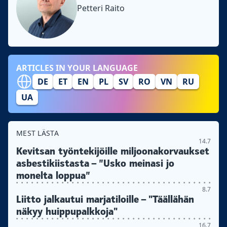
Petteri Raito
ARTICLES IN YOUR LANGUAGE
DE
ET
EN
PL
SV
RO
VN
RU
UA
MEST LÄSTA
14.7
Kevitsan työntekijöille miljoonakorvaukset
asbestikiistasta – ”Usko meinasi jo
monelta loppua”
8.7
Liitto jalkautui marjatiloille – "Täällähän
näkyy huippupalkkoja"
16.7