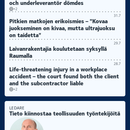
och underleverantör dömdes
+2
31.7
Pitkien matkojen erikoismies – ”Kovaa
juokseminen on kivaa, mutta ultrajuoksu
on taidetta”
29.7
Laivanrakentajia koulutetaan syksyllä
Raumalla
28.7
Life-threatening injury in a workplace
accident – the court found both the client
and the subcontractor liable
+2
LEDARE
Tieto kiinnostaa teollisuuden työntekijöitä