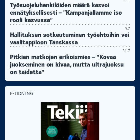
Työsuojeluhenkilöiden määrä kasvoi
ennätyksellisesti – ”Kampanjallamme iso
rooli kasvussa”
9.7
Hallituksen sotkeutuminen työehtoihin vei
vaalitappioon Tanskassa
31.7
Pitkien matkojen erikoismies – ”Kovaa
juokseminen on kivaa, mutta ultrajuoksu
on taidetta”
E-TIDNING