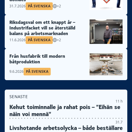
31.7.2026
PÅ SVENSKA
+2
Riksdagsval om ett knappt år –
Industrifacket vill se återställd
balans på arbetsmarknaden
11.6.2026
PÅ SVENSKA
+2
Från husfabrik till modern
båtproduktion
9.6.2026
PÅ SVENSKA
SENASTE
11 h
Kehut toiminnalle ja rahat pois – ”Eihän se
näin voi mennä”
31.7
Livshotande arbetsolycka – både beställare