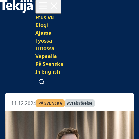
Avaa valikko
Päävalikko
Etusivu
Blogi
Ajassa
Työssä
Liitossa
Vapaalla
På Svenska
In English
Avaa haku
11.12.2024
PÅ SVENSKA
Avtalsrörelse