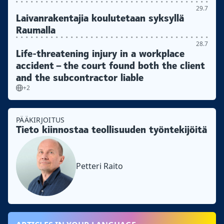
29.7
Laivanrakentajia koulutetaan syksyllä
Raumalla
28.7
Life-threatening injury in a workplace
accident – the court found both the client
and the subcontractor liable
+2
PÄÄKIRJOITUS
Tieto kiinnostaa teollisuuden työntekijöitä
Petteri Raito