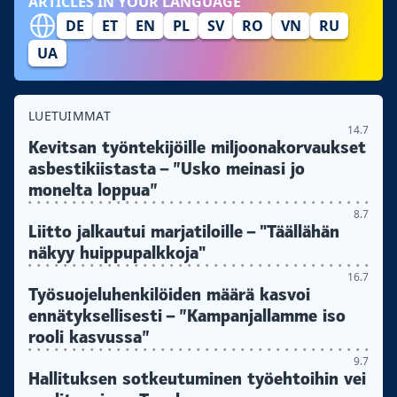
ARTICLES IN YOUR LANGUAGE
DE
ET
EN
PL
SV
RO
VN
RU
UA
LUETUIMMAT
14.7
Kevitsan työntekijöille miljoonakorvaukset
asbestikiistasta – ”Usko meinasi jo
monelta loppua”
8.7
Liitto jalkautui marjatiloille – "Täällähän
näkyy huippupalkkoja"
16.7
Työsuojeluhenkilöiden määrä kasvoi
ennätyksellisesti – ”Kampanjallamme iso
rooli kasvussa”
9.7
Hallituksen sotkeutuminen työehtoihin vei