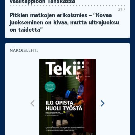
vaalitappioon Tanskassa
31.7
Pitkien matkojen erikoismies – ”Kovaa
juokseminen on kivaa, mutta ultrajuoksu
on taidetta”
NÄKÖISLEHTI