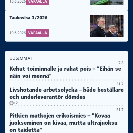
10.6.2026
VAPAALLA
Taukovisa 3/2026
10.6.2026
VAPAALLA
UUSIMMAT
7.8
Kehut toiminnalle ja rahat pois – ”Eihän se
näin voi mennä”
31.7
Livshotande arbetsolycka – både beställare
och underleverantör dömdes
+2
31.7
Pitkien matkojen erikoismies – ”Kovaa
juokseminen on kivaa, mutta ultrajuoksu
on taidetta”