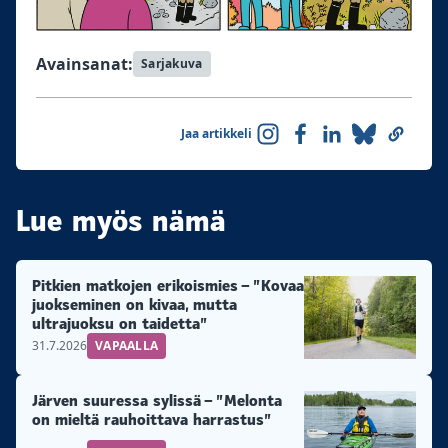
Avainsanat:
Sarjakuva
Jaa artikkeli
Lue myös nämä
Pitkien matkojen erikoismies – ”Kovaa
juokseminen on kivaa, mutta
ultrajuoksu on taidetta”
31.7.2026
VAPAALLA
Järven suuressa sylissä – ”Melonta
on mieltä rauhoittava harrastus”