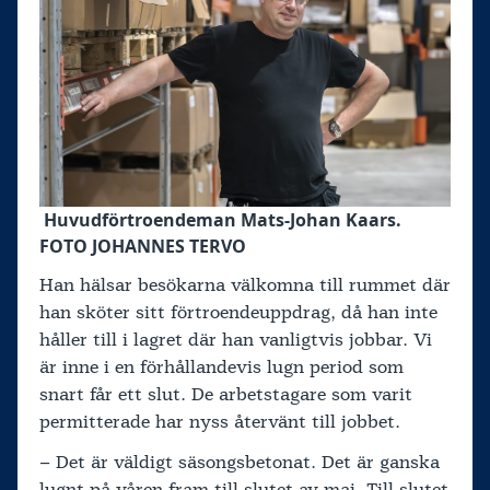
Huvudförtroendeman Mats-Johan Kaars.
FOTO JOHANNES TERVO
Han hälsar besökarna välkomna till rummet där
han sköter sitt förtroendeuppdrag, då han inte
håller till i lagret där han vanligtvis jobbar. Vi
är inne i en förhållandevis lugn period som
snart får ett slut. De arbetstagare som varit
permitterade har nyss återvänt till jobbet.
– Det är väldigt säsongsbetonat. Det är ganska
lugnt på våren fram till slutet av maj. Till slutet