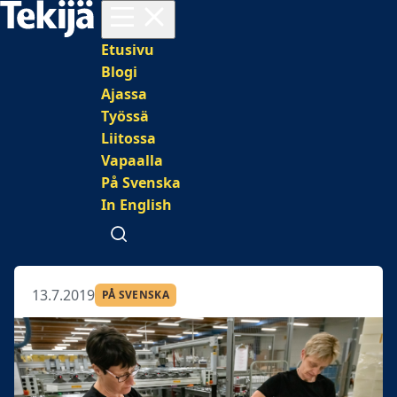
Avaa valikko
Päävalikko
Etusivu
Blogi
Ajassa
Työssä
Liitossa
Vapaalla
På Svenska
In English
Avaa haku
13.7.2019
PÅ SVENSKA