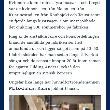
Kvinnorna kom i minst fyra bussar – och i regel
var de kvinnor – en från Malax, en från
Kristinestad, en från Kauhajoki och Teuva samt
en fjärde längs kustvägen. Som mest jobbade
det omkring 800 sömmerskor på fabriken.
Idag är de anställda färre och könsfördelningen
bland de anställda på fabriken ser helt
annorlunda ut och ligger så gott som på 50–50.
I fabrikslokalen har man sedan länge tillverkat
sängar och de senaste knappt 20 år inom ramen
för ägaren Hilding Anders, också den
ursprungligen en svensk koncern.
Ungefär lika länge har huvudförtroendemannen
Mat
s
-Johan Kaars
jobbat i huset.