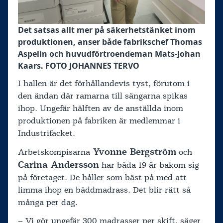
Det satsas allt mer på säkerhetstänket inom
produktionen, anser både fabrikschef Thomas
Aspelin och huvudförtroendeman Mats-Johan
Kaars. FOTO JOHANNES TERVO
I hallen är det förhållandevis tyst, förutom i
den ändan där ramarna till sängarna spikas
ihop. Ungefär hälften av de anställda inom
produktionen på fabriken är medlemmar i
Industrifacket.
Yvonne Bergström
Arbetskompisarna
och
Carina Andersson
har båda 19 år bakom sig
på företaget. De håller som bäst på med att
limma ihop en bäddmadrass. Det blir rätt så
många per dag.
– Vi gör ungefär 300 madrasser per skift, säger