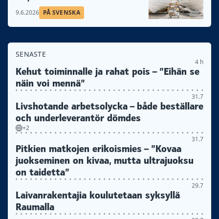
9.6.2026
PÅ SVENSKA
SENASTE
4 h
Kehut toiminnalle ja rahat pois – ”Eihän se
näin voi mennä”
31.7
Livshotande arbetsolycka – både beställare
och underleverantör dömdes
+2
31.7
Pitkien matkojen erikoismies – ”Kovaa
juokseminen on kivaa, mutta ultrajuoksu
on taidetta”
29.7
Laivanrakentajia koulutetaan syksyllä
Raumalla