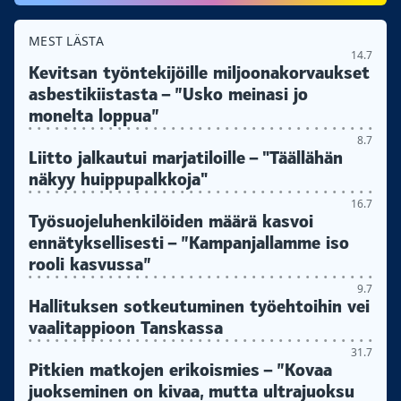
MEST LÄSTA
14.7
Kevitsan työntekijöille miljoonakorvaukset
asbestikiistasta – ”Usko meinasi jo
monelta loppua”
8.7
Liitto jalkautui marjatiloille – "Täällähän
näkyy huippupalkkoja"
16.7
Työsuojeluhenkilöiden määrä kasvoi
ennätyksellisesti – ”Kampanjallamme iso
rooli kasvussa”
9.7
Hallituksen sotkeutuminen työehtoihin vei
vaalitappioon Tanskassa
31.7
Pitkien matkojen erikoismies – ”Kovaa
juokseminen on kivaa, mutta ultrajuoksu