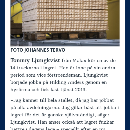
FOTO JOHANNES TERVO
Tommy Ljungkvist
från Malax kör en av de
14 truckarna i lagret. Han är inne på sin andra
period som vice förtroendeman. Ljungkvist
började jobba på Hilding Anders genom en
hyrfirma och fick fast tjänst 2013.
–Jag känner till hela stället, då jag har jobbat
på alla avdelningarna. Jag gillar bäst att jobba i
lagret för det är ganska självständigt, säger
Ljungkvist. Han anser också att lagret funkar
bättre i dagens läge – speciellt efter en ny