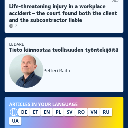
28.7
Life-threatening injury in a workplace
accident – the court found both the client
and the subcontractor liable
+2
LEDARE
Tieto kiinnostaa teollisuuden työntekijöitä
Petteri Raito
ARTICLES IN YOUR LANGUAGE
DE
ET
EN
PL
SV
RO
VN
RU
UA