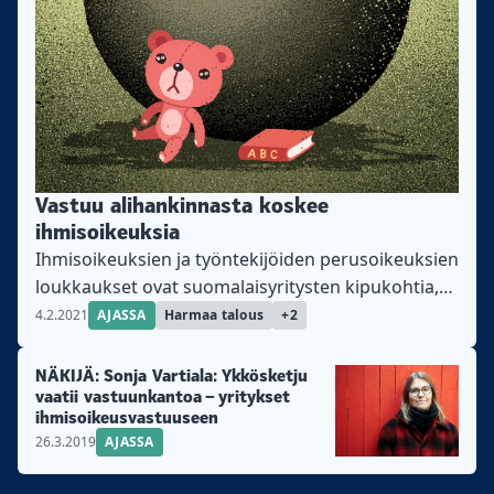
Vastuu alihankinnasta koskee
ihmisoikeuksia
Ihmisoikeuksien ja työntekijöiden perusoikeuksien
loukkaukset ovat suomalaisyritysten kipukohtia,
kun ne valvovat alihankintaketjujensa
4.2.2021
AJASSA
Harmaa talous
+2
vastuullisuutta.
NÄKIJÄ: Sonja Vartiala: Ykkösketju
vaatii vastuunkantoa – yritykset
ihmisoikeusvastuuseen
26.3.2019
AJASSA