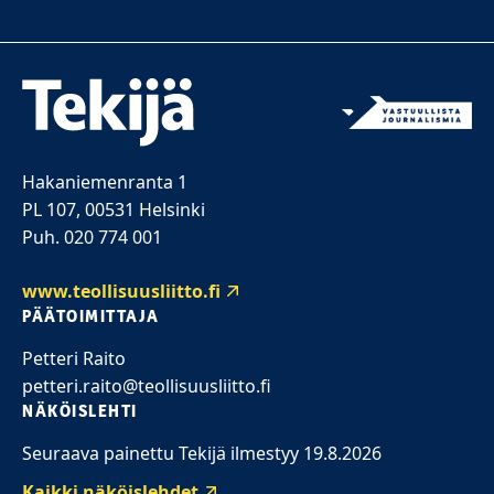
Hakaniemenranta 1
PL 107, 00531 Helsinki
Puh. 020 774 001
www.teollisuusliitto.fi
PÄÄTOIMITTAJA
Petteri Raito
petteri.raito@teollisuusliitto.fi
NÄKÖISLEHTI
Seuraava painettu Tekijä ilmestyy 19.8.2026
Kaikki näköislehdet