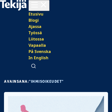
Avaa valikko
Päävalikko
Etusivu
Blogi
Ajassa
Työssä
Liitossa
Vapaalla
På Svenska
In English
Avaa haku
AVAINSANA:
"IHMISOIKEUDET"