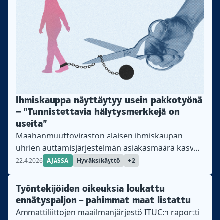
Ihmiskauppa näyttäytyy usein pakkotyönä
– ”Tunnistettavia hälytysmerkkejä on
useita”
Maahanmuuttoviraston alaisen ihmiskaupan
uhrien auttamisjärjestelmän asiakasmäärä kasvoi
lähes 300 autettavalla viime vuonna. Suomessa
22.4.2026
AJASSA
Hyväksikäyttö
+2
ihmiskauppa liittyy useimmiten pakkotyöhön.
Tästä on kyse Ihmiskaupan uhrien
Työntekijöiden oikeuksia loukattu
auttamisjärjestelmä auttaa ihmiskaupan uhriksi
ennätyspaljon – pahimmat maat listattu
joutuneita, heidän alaikäisiä lapsiaan sekä
Ammattiliittojen maailmanjärjestö ITUC:n raportti