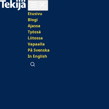
Avaa valikko
Päävalikko
Etusivu
Blogi
Ajassa
Työssä
Liitossa
Vapaalla
På Svenska
In English
Avaa haku